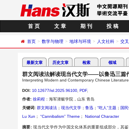
首 页
文 章
期 刊
投 稿
首页
数学与物理
地球与环境
人文社科
交叉
最新文章
历史文章
检索
领域
群文阅读法解读现当代文学——以鲁迅三篇
Interpreting Modern and Contemporary Chinese Literatur
DOI:
10.12677/isl.2025.96100
,
PDF
,
作者:
徐莉程
：海军潜艇学院，山东 青岛
关键词:
群文阅读法
；
现当代文学
；
鲁迅
；
“吃人”主题
；
国民
Lu Xun
；
“Cannibalism” Theme
；
National Character
摘要:
现当代文学作为中国文化体系的重要组成部分，其鉴