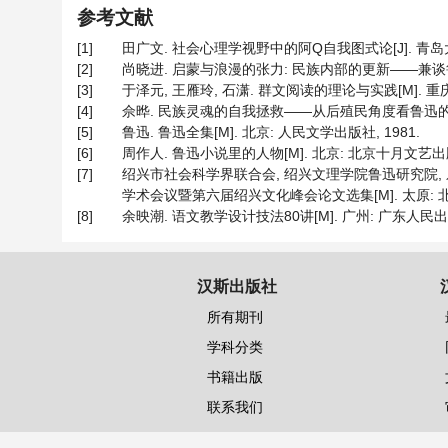
参考文献
[1]
田广文. 社会心理学视野中的阿Q自我图式论[J]. 青岛大学学报,
[2]
尚晓进. 启蒙与浪漫的张力: 民族内部的更新——兼谈鲁迅国民性
[3]
于泽元, 王雁玲, 石潇. 群文阅读的理论与实践[M]. 重庆
[4]
佘晔. 民族灵魂的自我拯救——从后殖民角度看鲁迅的国民性批判[
[5]
鲁迅. 鲁迅全集[M]. 北京: 人民文学出版社, 1981.
[6]
周作人. 鲁迅小说里的人物[M]. 北京: 北京十月文艺出版社
[7]
绍兴市社会科学界联合会, 绍兴文理学院鲁迅研究院,
学术会议暨第六届绍兴文化峰会论文选集[M]. 太原: 北岳
[8]
余映潮. 语文教学设计技法80讲[M]. 广州: 广东人民出版
汉斯出版社
所有期刊
学科分类
书籍出版
联系我们