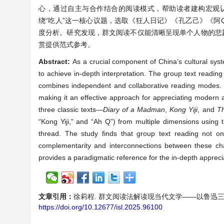
心，通过自主与合作结合的阅读模式，帮助读者建构宏观
绕“吃人”这一核心议题，选取《狂人日记》《孔乙己》《阿Q
度分析。研究发现，群文阅读不仅能清晰呈现单个人物的悲
赏提供范式参考。
Abstract:
As a crucial component of China’s cultural sys
to achieve in-depth interpretation. The group text reading
combines independent and collaborative reading modes. It
making it an effective approach for appreciating modern 
three classic texts—
Diary of a Madman
,
Kong
Yiji
, and
Th
“Kong Yiji,” and “Ah Q”) from multiple dimensions using 
thread. The study finds that group text reading not onl
complementarity and interconnections between these char
provides a paradigmatic reference for the in-depth apprec
文章引用：
徐莉程. 群文阅读法解读现当代文学——以鲁迅三篇作品为例[
https://doi.org/10.12677/isl.2025.96100