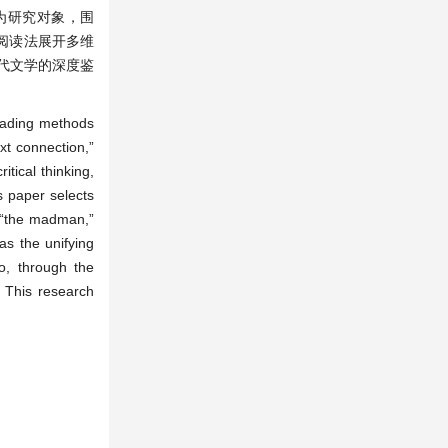
为研究对象，围
文阅读法展开多维
代文学的深度鉴
reading methods
xt connection,”
tical thinking,
s paper selects
(“the madman,”
as the unifying
so, through the
. This research