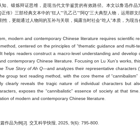
认知、锻炼辩证思维，是现当代文学鉴赏的有效路径。本文以鲁迅作品
正传》三部经典文本中的“狂人”“孔乙己”“阿Q”三大典型人物，运用群
剧性，更能通过人物间的互补与关联，揭露当时社会“吃人”本质，为现当
tem, modern and contemporary Chinese literature requires scientific 
 method, centered on the principles of “thematic guidance and multi-te
 helps readers construct a macro-level understanding and develop cri
and contemporary Chinese literature. Focusing on Lu Xun’s works, thi
e True Story of Ah Q
—and analyzes their representative characters 
the group text reading method, with the core theme of “cannibalism” 
y clearly reveals the tragic nature of individual characters but al
acters, exposes the “cannibalistic” essence of society at that time
iation of modern and contemporary Chinese literature.
J]. 交叉科学快报, 2025, 9(6): 795-800.