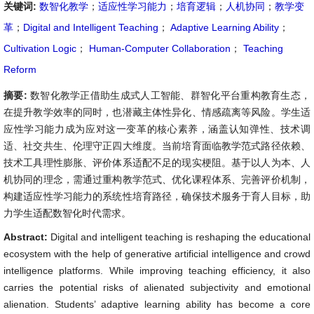
关键词:
数智化教学
；
适应性学习能力
；
培育逻辑
；
人机协同
；
教学变
革
；
Digital and Intelligent Teaching
；
Adaptive Learning Ability
；
Cultivation Logic
；
Human-Computer Collaboration
；
Teaching
Reform
摘要:
数智化教学正借助生成式人工智能、群智化平台重构教育生态，
在提升教学效率的同时，也潜藏主体性异化、情感疏离等风险。学生适
应性学习能力成为应对这一变革的核心素养，涵盖认知弹性、技术调
适、社交共生、伦理守正四大维度。当前培育面临教学范式路径依赖、
技术工具理性膨胀、评价体系适配不足的现实梗阻。基于以人为本、人
机协同的理念，需通过重构教学范式、优化课程体系、完善评价机制，
构建适应性学习能力的系统性培育路径，确保技术服务于育人目标，助
力学生适配数智化时代需求。
Abstract:
Digital and intelligent teaching is reshaping the educational
ecosystem with the help of generative artificial intelligence and crowd
intelligence platforms. While improving teaching efficiency, it also
carries the potential risks of alienated subjectivity and emotional
alienation. Students’ adaptive learning ability has become a core