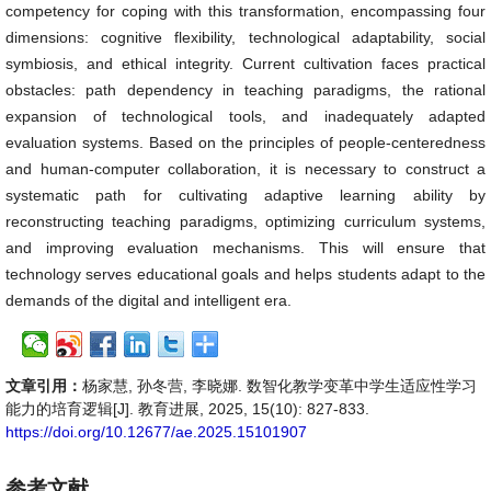
competency for coping with this transformation, encompassing four
dimensions: cognitive flexibility, technological adaptability, social
symbiosis, and ethical integrity. Current cultivation faces practical
obstacles: path dependency in teaching paradigms, the rational
expansion of technological tools, and inadequately adapted
evaluation systems. Based on the principles of people-centeredness
and human-computer collaboration, it is necessary to construct a
systematic path for cultivating adaptive learning ability by
reconstructing teaching paradigms, optimizing curriculum systems,
and improving evaluation mechanisms. This will ensure that
technology serves educational goals and helps students adapt to the
demands of the digital and intelligent era.
文章引用：
杨家慧, 孙冬营, 李晓娜. 数智化教学变革中学生适应性学习
能力的培育逻辑[J]. 教育进展, 2025, 15(10): 827-833.
https://doi.org/10.12677/ae.2025.15101907
参考文献