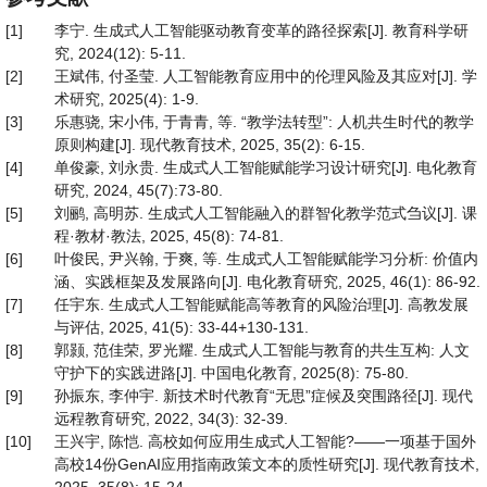
[1]
李宁. 生成式人工智能驱动教育变革的路径探索[J]. 教育科学研
究, 2024(12): 5-11.
[2]
王斌伟, 付圣莹. 人工智能教育应用中的伦理风险及其应对[J]. 学
术研究, 2025(4): 1-9.
[3]
乐惠骁, 宋小伟, 于青青, 等. “教学法转型”: 人机共生时代的教学
原则构建[J]. 现代教育技术, 2025, 35(2): 6-15.
[4]
单俊豪, 刘永贵. 生成式人工智能赋能学习设计研究[J]. 电化教育
研究, 2024, 45(7):73-80.
[5]
刘鹂, 高明苏. 生成式人工智能融入的群智化教学范式刍议[J]. 课
程·教材·教法, 2025, 45(8): 74-81.
[6]
叶俊民, 尹兴翰, 于爽, 等. 生成式人工智能赋能学习分析: 价值内
涵、实践框架及发展路向[J]. 电化教育研究, 2025, 46(1): 86-92.
[7]
任宇东. 生成式人工智能赋能高等教育的风险治理[J]. 高教发展
与评估, 2025, 41(5): 33-44+130-131.
[8]
郭颢, 范佳荣, 罗光耀. 生成式人工智能与教育的共生互构: 人文
守护下的实践进路[J]. 中国电化教育, 2025(8): 75-80.
[9]
孙振东, 李仲宇. 新技术时代教育“无思”症候及突围路径[J]. 现代
远程教育研究, 2022, 34(3): 32-39.
[10]
王兴宇, 陈恺. 高校如何应用生成式人工智能?——一项基于国外
高校14份GenAI应用指南政策文本的质性研究[J]. 现代教育技术,