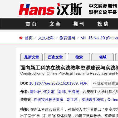
首 页
文 章
期 刊
投 稿
首页
人文社科
教育进展
Vol. 15 No. 10 (Octob
最新文章
历史文章
检索
领域
面向新工科的在线实践教学资源建设与实践
Construction of Online Practical Teaching Resources and 
DOI:
10.12677/ae.2025.15101909
,
PDF
,
科研立项经费
*
作者:
蔚叶轩
,
何文娟
,
梁 玮
,
王海晟
：西安理工大学计算机
关键词:
在线实践教学资源
；
新工科
；
实践教学模式
；
Online
摘要:
在新工科建设背景下，对高校人才培养提出了更高要
出了基于“学–练–评”的整体框架，构建了微课教学、实验