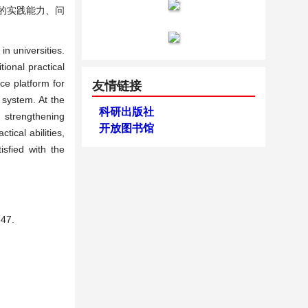
生的实践能力、问
n universities.
ional practical
ce platform for
友情链接
 system. At the
科研出版社
, strengthening
开放图书馆
tical abilities,
isfied with the
47.