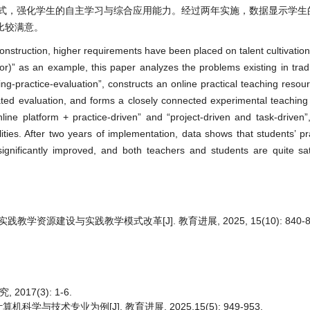
学模式，强化学生的自主学习与综合应用能力。经过两年实施，数据显示学
比较满意。
struction, higher requirements have been placed on talent cultivation i
)” as an example, this paper analyzes the problems existing in tradit
g-practice-evaluation”, constructs an online practical teaching resour
ted evaluation, and forms a closely connected experimental teaching
line platform + practice-driven” and “project-driven and task-driven”
ties. After two years of implementation, data shows that students’ prac
ignificantly improved, and both teachers and students are quite sat
学资源建设与实践教学模式改革[J]. 教育进展, 2025, 15(10): 840-8
17(3): 1-6.
技术专业为例[J]. 教育进展, 2025,15(5): 949-953.