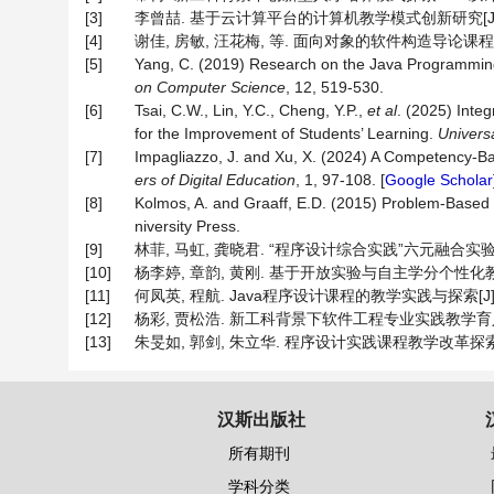
[3]
李曾喆. 基于云计算平台的计算机教学模式创新研究[J]. 计算机
[4]
谢佳, 房敏, 汪花梅, 等. 面向对象的软件构造导论课程实验教
[5]
Yang, C. (2019) Research on the Java Programmin
on Computer Science
, 12, 519-530.
[6]
Tsai, C.W., Lin, Y.C., Cheng, Y.P.,
et al
. (2025) Inte
for the Improvement of Students’ Learning.
Universa
[7]
Impagliazzo, J. and Xu, X. (2024) A Competency-Ba
ers
of
Digital
Education
, 1, 97-108. [
Google Scholar
[8]
Kolmos, A. and Graaff, E.D. (2015) Problem-Based
niversity Press.
[9]
林菲, 马虹, 龚晓君. “程序设计综合实践”六元融合实验教学改革
[10]
杨李婷, 章韵, 黄刚. 基于开放实验与自主学分个性化教学模式的
[11]
何凤英, 程航. Java程序设计课程的教学实践与探索[J]. 高等
[12]
杨彩, 贾松浩. 新工科背景下软件工程专业实践教学育人模式探索
[13]
朱旻如, 郭剑, 朱立华. 程序设计实践课程教学改革探索[J]. 计
汉斯出版社
所有期刊
学科分类