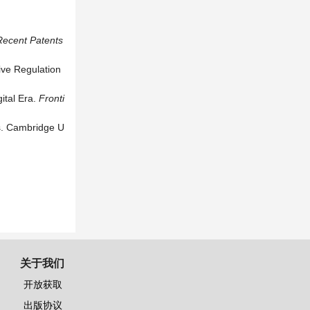
Recent Patents
ive Regulation
ital Era.
Fronti
s. Cambridge U
关于我们
开放获取
出版协议