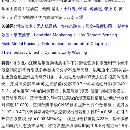
作者:
凡 净
：昭通学院地理科学与旅游学院，云南 昭通；昆明理工大
学国土资源工程学院，云南 昆明；
王利春
,
张 豪
,
虎佳杰
,
张正飞
,
黄
宇
：昭通学院地理科学与旅游学院，云南 昭通
关键词:
滑坡监测
；
无人机遥感
；
多模态融合
；
形变–温度协同
；
热弹性
效应
；
动态预警
；
Landslide Monitoring
；
UAV Remote Sensing
；
Multi-Modal Fusion
；
Deformation-Temperature Coupling
；
Thermoelastic Effect
；
Dynamic Early Warning
摘要:
滇东北小江断裂带复杂地质条件下的滑坡监测长期受制于传统手
段空间分辨率有限及多参数协同分析不足等问题。以昭通小龙洞灰岩–
粘土复合地层滑坡为研究对象，本文集成大疆M3T无人机多模态传感系
统，开展高分辨率4K可见光影像(分辨率0.7 cm)与热红外影像(640 ×
512，灵敏度50 mK)的同步获取，构建滑坡“形变–温度”协同演化模型。
研究结果表明，基于改进的SfM算法实现的形变监测精度达到厘米级(相
对精度1/1000)，空间分辨率较GNSS技术提升约两个数量级；坡肩区
2
2.1℃ ± 0.4℃的热异常与滑带渗流表现出显著相关性R
= 0.86，在引入
热弹性系数校正
β
= 0.08 MPa/K后，模型拟合精度提高23%。基于该模
型构建的动态预警系统，将突发型滑坡响应时间由9小时缩短至2.5小