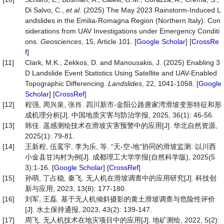
Di Salvo, C.,
et al
. (2025) The May 2023 Rainstorm-Induced L
andslides in the Emilia-Romagna Region (Northern Italy): Con
siderations from UAV Investigations under Emergency Conditi
ons.
Geosciences
, 15, Article 101. [
Google Scholar
] [
CrossRe
f
]
[11]
Clark, M.K., Zekkos, D. and Manousakis, J. (2025) Enabling 3
D Landslide Event Statistics Using Satellite and UAV-Enabled
Topographic Differencing.
Landslides
, 22, 1041-1058. [
Google
Scholar
] [
CrossRef
]
[12]
程强, 周兴泉, 张肖. 四川新市-金阳公路唐家湾滑坡变形特征和形
成机理分析[J]. 中国地质灾害与防治学报, 2025, 36(1): 46-56.
[13]
韩佳. 遥感测绘技术在滑坡灾害预警中的应用[J]. 华北自然资源,
2025(1): 79-81.
[14]
王新程, 伍鸾宇, 李为乐, 等. “天-空-地”协同的滑坡监测: 以川西
小金县甘沟村为例[J]. 成都理工大学学报(自然科学版), 2025(5
3):1-16. [
Google Scholar
] [
CrossRef
]
[15]
孙萌, 丁占稳, 秦飞. 无人机在滑坡调查中的应用研究[J]. 科技创
新与应用, 2023, 13(8): 177-180.
[16]
刘军, 王磊. 基于无人机倾斜摄影的黄土滑坡调查与危险性评价
[J]. 水土保持通报, 2023, 43(2): 139-147.
[17]
周飞. 无人机技术在地灾项目中的应用[J]. 地矿测绘, 2022, 5(2):