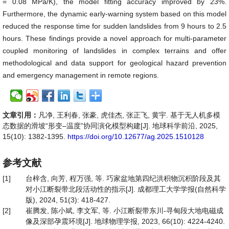
= 0.08 MPa/K), the model fitting accuracy improved by 23%.
Furthermore, the dynamic early-warning system based on this model
reduced the response time for sudden landslides from 9 hours to 2.5
hours. These findings provide a novel approach for multi-parameter
coupled monitoring of landslides in complex terrains and offer
methodological and data support for geological hazard prevention
and emergency management in remote regions.
文章引用：
凡净, 王利春, 张豪, 虎佳杰, 张正飞, 黄宇. 基于无人机多模
态数据的滑坡“形变–温度”协同演化模型构建[J]. 地球科学前沿, 2025,
15(10): 1382-1395.
https://doi.org/10.12677/ag.2025.1510128
参考文献
[1]
台梓含, 向芳, 程万强, 等. 巧家盆地第四纪洪积物沉积阶段及其
对小江断裂带北段活动性的指示[J]. 成都理工大学学报(自然科学
版), 2024, 51(3): 418-427.
[2]
崔腾发, 陈小斌, 李文军, 等. 小江断裂带东川-寻甸段大地电磁成
像及深部孕震环境[J]. 地球物理学报, 2023, 66(10): 4224-4240.