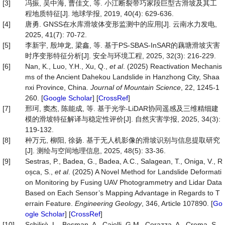
[3]
冯振, 吴中海, 曹佳文, 等. 小江断裂带巧家段巨型古滑坡及其工
程地质特征[J]. 地球学报, 2019, 40(4): 629-636.
[4]
唐勇. GNSS在水库滑坡体变形监测中的应用[J]. 云南水力发电,
2025, 41(7): 70-72.
[5]
李新宇, 殷坤龙, 梁鑫, 等. 基于PS-SBAS-InSAR的藕塘滑坡灾害
时序变形特征分析[J]. 安全与环境工程, 2025, 32(3): 216-229.
[6]
Nan, K., Luo, Y.H., Xu, Q.,
et al
. (2025) Reactivation Mechanis
ms of the Ancient Dahekou Landslide in Hanzhong City, Shaa
nxi Province, China.
Journal
of
Mountain
Science
, 22, 1245-1
260. [
Google Scholar
] [
CrossRef
]
[7]
邢珂, 窦杰, 陈能成, 等. 基于光学-LiDAR协同遥感及三维精细建
模的滑坡特征解译与稳定性评价[J]. 自然灾害学报, 2025, 34(3):
119-132.
[8]
种万元, 柳阳, 徐扬. 基于无人机影像的滑坡识别与信息提取研究
[J]. 测绘与空间地理信息, 2025, 48(5): 33-36.
[9]
Sestras, P., Badea, G., Badea, A.C., Salagean, T., Oniga, V., R
oșca, S.,
et al
. (2025) A Novel Method for Landslide Deformati
on Monitoring by Fusing UAV Photogrammetry and Lidar Data
Based on Each Sensor’s Mapping Advantage in Regards to T
errain Feature.
Engineering
Geology
, 346, Article 107890. [
Go
ogle Scholar
] [
CrossRef
]
[10]
Schilirò, L., Bosman, A., Caielli, G.M., Corazza, A., Crema, S.,