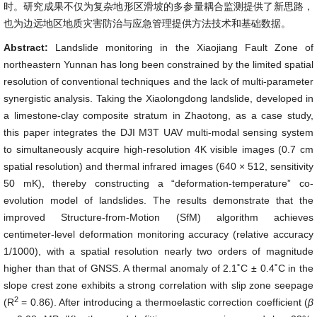
时。研究成果不仅为复杂地形区滑坡的多参量耦合监测提供了新思路，
也为边远地区地质灾害防治与应急管理提供方法技术和基础数据。
Abstract:
Landslide monitoring in the Xiaojiang Fault Zone of
northeastern Yunnan has long been constrained by the limited spatial
resolution of conventional techniques and the lack of multi-parameter
synergistic analysis. Taking the Xiaolongdong landslide, developed in
a limestone-clay composite stratum in Zhaotong, as a case study,
this paper integrates the DJI M3T UAV multi-modal sensing system
to simultaneously acquire high-resolution 4K visible images (0.7 cm
spatial resolution) and thermal infrared images (640 × 512, sensitivity
50 mK), thereby constructing a “deformation-temperature” co-
evolution model of landslides. The results demonstrate that the
improved Structure-from-Motion (SfM) algorithm achieves
centimeter-level deformation monitoring accuracy (relative accuracy
1/1000), with a spatial resolution nearly two orders of magnitude
higher than that of GNSS. A thermal anomaly of 2.1˚C ± 0.4˚C in the
slope crest zone exhibits a strong correlation with slip zone seepage
2
(R
= 0.86). After introducing a thermoelastic correction coefficient (
β