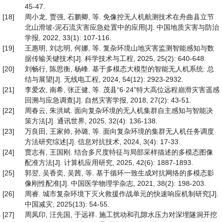
45-47.
[18]
周小龙, 贾强, 石鹏卿, 等. 免像控无人机航测技术在舟曲县立节
北山滑坡-泥石流灾害应急处置中的应用[J]. 中国地质灾害与防治
学报, 2022, 33(1): 107-116.
[19]
王惠明, 刘志明, 何娜, 等. 复杂环境山地灾害监测智能感知与数
据传输关键技术[J]. 科学技术与工程, 2025, 25(2): 640-648.
[20]
刘畅行, 陈思衡, 杨峰. 基于多模态大模型的智能无人机系统: 总
结与展望[J]. 无线电工程, 2024, 54(12): 2923-2932.
[21]
李爱农, 南希, 张正健, 等. 茂县“6·24”特大高位远程崩滑灾害遥感
回溯与应急调查[J]. 自然灾害学报, 2018, 27(2): 43-51.
[22]
周春云, 朱洪斌. 面向复杂环境的无人机集群自主感知与智能决
策方法[J]. 通讯世界, 2025, 32(4): 136-138.
[23]
万良田, 王家帅, 孙璐, 等. 面向复杂环境的集群无人机任务调度
方法研究综述[J]. 信息对抗技术, 2024, 3(4): 17-33.
[24]
贾志有, 王国刚. 结合多尺度特征与局部采样描述的多模态图像
配准方法[J]. 计算机应用研究, 2025, 42(6): 1887-1893.
[25]
郭翌, 吴香奕, 吴茜, 等. 基于循环一致生成对抗网络的多模态影
像刚性配准[J]. 中国医学物理学杂志, 2021, 38(2): 198-203.
[26]
周睿. 城市复杂环境下灭火救援作战单元的快速响应机制研究[J].
中国减灾, 2025(13): 54-55.
[27]
周凤印, 汪先国, 于远祥. 施工扰动和孔隙水压力对深埋隧洞开挖