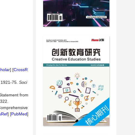
holar
] [
CrossR
, 1921-75.
Soci
 Statement from
-322.
 Comprehensive
sRef
] [
PubMed
]