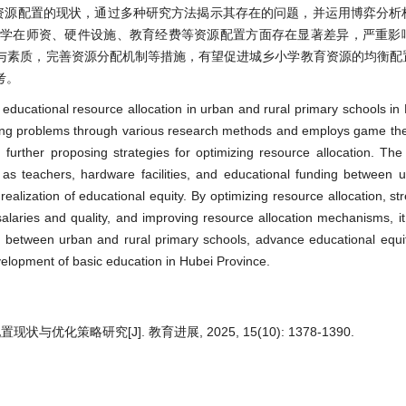
资源配置的现状，通过多种研究方法揭示其存在的问题，并运用博弈分析
小学在师资、硬件设施、教育经费等资源配置方面存在显著差异，严重影
与素质，完善资源分配机制等措施，有望促进城乡小学教育资源的均衡配
考。
f educational resource allocation in urban and rural primary schools in
isting problems through various research methods and employs game the
 further proposing strategies for optimizing resource allocation. The
ch as teachers, hardware facilities, and educational funding between 
realization of educational equity. By optimizing resource allocation, s
salaries and quality, and improving resource allocation mechanisms, it
s between urban and rural primary schools, advance educational equi
evelopment of basic education in Hubei Province.
策略研究[J]. 教育进展, 2025, 15(10): 1378-1390.