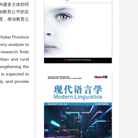
构建多主体协同
响教育公平的实
置，推动教育公
 Hubei Province
ory analysis to
 research finds
urban and rural
trengthening the
 is expected to
ty, and provide