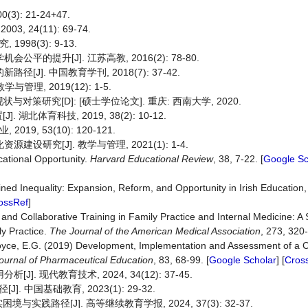
: 21-24+47.
 24(11): 69-74.
98(3): 9-13.
的提升[J]. 江苏高教, 2016(2): 78-80.
J]. 中国教育学刊, 2018(7): 37-42.
理, 2019(12): 1-5.
策研究[D]: [硕士学位论文]. 重庆: 西南大学, 2020.
体育科技, 2019, 38(2): 10-12.
9, 53(10): 120-121.
研究[J]. 教学与管理, 2021(1): 1-4.
cational Opportunity.
Harvard Educational Review
, 38, 7-22. [
Google Sc
ined Inequality: Expansion, Reform, and Opportunity in Irish Education
ossRef
]
and Collaborative Training in Family Practice and Internal Medicine: A
ly Practice.
T
he Journal of the American Medical Association
, 273, 320
d Boyce, E.G. (2019) Development, Implementation and Assessment of a
ournal
of
Pharmaceutical
Education
, 83, 68-99. [
Google Scholar
] [
Cros
. 现代教育技术, 2024, 34(12): 37-45.
中国基础教育, 2023(1): 29-32.
径[J]. 高等继续教育学报, 2024, 37(3): 32-37.