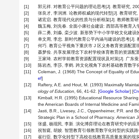
[1]
郭元祥. 对教育公平问题的理论思考[J]. 教育研究, 2000(3)
[2]
张良才, 李润洲. 论教师权威的现代转型[J]. 教育研究, 2003,
[3]
诸宏启. 教育现代化的性质与分析框架[J]. 教师教育研究, 19
[4]
魏玉梅, 刘先春. 全面小康社会建设: 西部高等教育入学机会公平
[5]
薛二勇, 刘淼, 栾少波. 新形势下中小学学校文化建设的新路径[
[6]
单文周, 李忠. 新时代教育公平内涵与建设的思考[J]. 教学与管
[7]
何巧. 教育公平视角下重庆市 J 区义务教育资源配置现状与对
[8]
聂梦俭. 共享发展理念下农村学校体育教育的资源配置[J]. 湖北
[9]
王家琦. 农村学前教育资源配置现状及对策[J]. 广东蚕业, 201
[10]
陈岩杰, 李莎, 李鹤. 跨文化视角下农村基础教育数字化资源建设
[11]
Coleman, J. (1968) The Concept of Equality of Edu
ef
]
[12]
Raftery, A.E. and Hout, M. (1993) Maximally Mainta
ology of Education
, 66, 41-62. [
Google Scholar
] [
Cr
[13]
Kimball, H.R. (1995) Educational Resource Sharing 
the American Boards of Internal Medicine and Fami
[14]
Jasti, B.R., Livesey, J.C., Oppenheimer, P.R. an
Strategic Plan in a School of Pharmacy.
American
J
[15]
张盛, 杨现民, 李新. 演化博弈理论在教育研究中的应用分析[J]
[16]
祝智庭, 胡姣. 智慧教育引领教育数字化转型的实践路径[J]. 
[17]
崔行臣. 数字化转型下高校在线教育高质量发展的现实困境与实践路