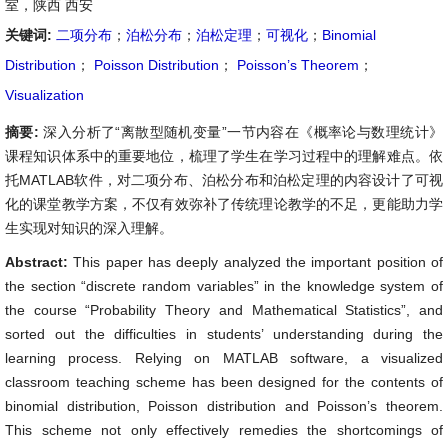
室，陕西 西安
关键词:
二项分布
；
泊松分布
；
泊松定理
；
可视化
；
Binomial
Distribution
；
Poisson Distribution
；
Poisson’s Theorem
；
Visualization
摘要:
深入分析了“离散型随机变量”一节内容在《概率论与数理统计》
课程知识体系中的重要地位，梳理了学生在学习过程中的理解难点。依
托MATLAB软件，对二项分布、泊松分布和泊松定理的内容设计了可视
化的课堂教学方案，不仅有效弥补了传统理论教学的不足，更能助力学
生实现对知识的深入理解。
Abstract:
This paper has deeply analyzed the important position of
the section “discrete random variables” in the knowledge system of
the course “Probability Theory and Mathematical Statistics”, and
sorted out the difficulties in students’ understanding during the
learning process. Relying on MATLAB software, a visualized
classroom teaching scheme has been designed for the contents of
binomial distribution, Poisson distribution and Poisson’s theorem.
This scheme not only effectively remedies the shortcomings of