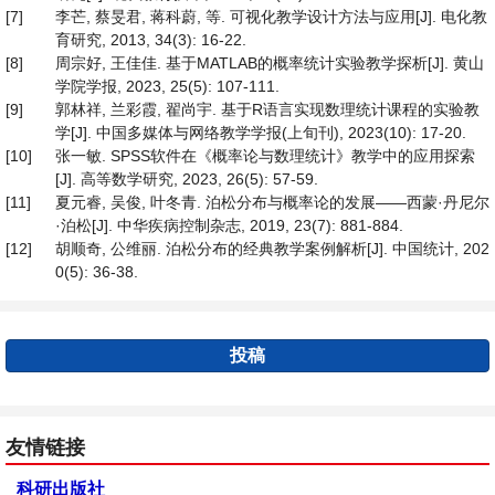
[7]
李芒, 蔡旻君, 蒋科蔚, 等. 可视化教学设计方法与应用[J]. 电化教
育研究, 2013, 34(3): 16-22.
[8]
周宗好, 王佳佳. 基于MATLAB的概率统计实验教学探析[J]. 黄山
学院学报, 2023, 25(5): 107-111.
[9]
郭林祥, 兰彩霞, 翟尚宇. 基于R语言实现数理统计课程的实验教
学[J]. 中国多媒体与网络教学学报(上旬刊), 2023(10): 17-20.
[10]
张一敏. SPSS软件在《概率论与数理统计》教学中的应用探索
[J]. 高等数学研究, 2023, 26(5): 57-59.
[11]
夏元睿, 吴俊, 叶冬青. 泊松分布与概率论的发展——西蒙·丹尼尔
·泊松[J]. 中华疾病控制杂志, 2019, 23(7): 881-884.
[12]
胡顺奇, 公维丽. 泊松分布的经典教学案例解析[J]. 中国统计, 202
0(5): 36-38.
投稿
友情链接
科研出版社