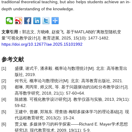
traditional theoretical teaching, but also helps students achieve an in-
depth understanding of the knowledge.
文章引用：
郭志文, 方晓峰, 赵俊飞. 基于MATLAB的“离散型随机变
量”可视化教学设计[J]. 教育进展, 2025, 15(10): 1477-1482.
https://doi.org/10.12677/ae.2025.15101992
参考文献
[1]
盛骤, 谢式千, 潘承毅. 概率论与数理统计[M]. 北京: 高等教育出
版社, 2019.
[2]
何书元. 概率论与数理统计[M]. 北京: 高等教育出版社, 2021.
[3]
都琳, 周丙常, 师义民, 等. 基于问题驱动的泊松分布教学设计[J].
高等数学研究, 2018, 21(1): 57-60+64.
[4]
陈婧雅. 可视化教学设计研究[J]. 教学仪器与实验, 2013, 29(11):
59-62.
[5]
王建中, 曾娜, 郑旭东. 理查德·梅耶多媒体学习的理论基础[J]. 现
代远程教育研究, 2013(2): 15-24.
[6]
贾义敏. 多媒体学习的科学探索——Richard E. Mayer学术思想
研究[J]. 现代教育技术, 2009, 19(11): 5-9.