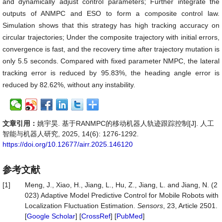
and dynamically adjust control parameters; Further integrate the
outputs of ANMPC and ESO to form a composite control law.
Simulation shows that this strategy has high tracking accuracy on
circular trajectories; Under the composite trajectory with initial errors,
convergence is fast, and the recovery time after trajectory mutation is
only 5.5 seconds. Compared with fixed parameter NMPC, the lateral
tracking error is reduced by 95.83%, the heading angle error is
reduced by 82.62%, without any instability.
文章引用：
姚宇昊. 基于RANMPC的移动机器人轨迹跟踪控制[J]. 人工
智能与机器人研究, 2025, 14(6): 1276-1292.
https://doi.org/10.12677/airr.2025.146120
参考文献
[1]
Meng, J., Xiao, H., Jiang, L., Hu, Z., Jiang, L. and Jiang, N. (2
023) Adaptive Model Predictive Control for Mobile Robots with
Localization Fluctuation Estimation.
Sensors
, 23, Article 2501.
[
Google Scholar
] [
CrossRef
] [
PubMed
]