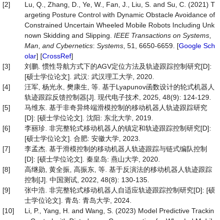
[2]
Lu, Q., Zhang, D., Ye, W., Fan, J., Liu, S. and Su, C. (2021) T
argeting Posture Control with Dynamic Obstacle Avoidance of
Constrained Uncertain Wheeled Mobile Robots Including Unk
nown Skidding and Slipping.
IEEE
Transactions
on
Systems
,
Man
,
and
Cybernetics
:
Systems
, 51, 6650-6659. [
Google Sch
olar
] [
CrossRef
]
[3]
刘鹏. 惯性导航方式下的AGV定位方法及轨迹跟踪控制研究[D]:
[硕士学位论文]. 武汉: 武汉理工大学, 2020.
[4]
汪军, 杨光永, 樊康生, 等. 基于Lyapunov函数设计的轮式机器人
轨迹跟踪反馈控制器[J]. 现代电子技术, 2025, 48(9): 124-129.
[5]
马维东. 基于非奇异终端滑模控制的移动机器人轨迹跟踪研究
[D]: [硕士学位论文]. 沈阳: 东北大学, 2019.
[6]
李丽珍. 非完整轮式移动机器人的镇定和轨迹跟踪控制研究[D]:
[硕士学位论文]. 合肥: 安徽大学, 2023.
[7]
李孟杰. 基于滑模控制的移动机器人轨迹跟踪与链式编队控制
[D]: [硕士学位论文]. 秦皇岛: 燕山大学, 2020.
[8]
高继勋, 黄全振, 高振东, 等. 基于反演法的移动机器人轨迹跟踪
控制[J]. 中国测试, 2022, 48(8): 130-135.
[9]
张中浩. 非完整轮式移动机器人自适应轨迹跟踪控制研究[D]: [硕
士学位论文]. 青岛: 青岛大学, 2024.
[10]
Li, P., Yang, H. and Wang, S. (2023) Model Predictive Trackin