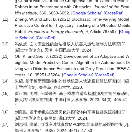
g Control with Disturbance Compensation for Wheeled Mobile
Robots in an Environment with Obstacles.
Journal
of
the
Fran
klin
Institute
, 360, 6669-6692. [
Google Scholar
] [
CrossRef
]
[11]
Zheng, W. and Zhu, B. (2021) Stochastic Time-Varying Model
Predictive Control for Trajectory Tracking of a Wheeled Mobile
Robot.
Frontiers
in
Energy
Research
, 9, Article 767597. [
Goog
le Scholar
] [
CrossRef
]
[12]
冯俊虎. 面向安全性的航站楼载人机器人运动控制方法研究[D]:
[硕士学位论文]. 天津: 中国民航大学, 2024.
[13]
Oh, K. and Seo, J. (2022) Development of an Adaptive and W
eighted Model Predictive Control Algorithm for Autonomous Dr
iving with Disturbance Estimation and Grey Prediction.
IEEE
A
ccess
, 10, 35251-35264. [
Google Scholar
] [
CrossRef
]
[14]
朱硕. 基于模型预测控制的移动机器人轨迹跟踪算法研究[D]: [硕
士学位论文]. 秦皇岛: 燕山大学, 2020.
[15]
黄正旭, 周坤, 王斌锐等. 基于模糊自适应模型预测控制的移动机
器人路径跟踪控制[J]. 中国计量大学学报, 2023, 34(3): 405-41
1.
[16]
刘良胜. 基于参数自适应优化的四轮转向车辆轨迹跟踪控制[D]:
[硕士学位论文]. 秦皇岛: 燕山大学, 2024.
[17]
刘志强, 张晴. 自适应时域参数MPC的智能车辆轨迹跟踪控制[J].
郑州大学学报(工学版), 2024, 45(1): 47-53.