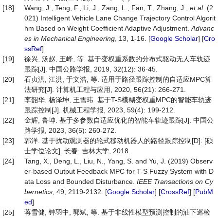
[18]
Wang, J., Teng, F., Li, J., Zang, L., Fan, T., Zhang, J.,
et al.
(2
021) Intelligent Vehicle Lane Change Trajectory Control Algorit
hm Based on Weight Coefficient Adaptive Adjustment.
Advanc
es
in
Mechanical
Engineering
, 13, 1-16. [
Google Scholar
] [
Cro
ssRef
]
[19]
徐兴, 汤赵, 王峰, 等. 基于变权重系数的分布式驱动无人车轨迹
跟踪[J]. 中国公路学报, 2019, 32(12): 36-45.
[20]
石贞洪, 江洪, 于文浩, 等. 适用于路径跟踪控制的自适应MPC算
法研究[J]. 计算机工程与应用, 2020, 56(21): 266-271.
[21]
李韶华, 杨泽坤, 王雪玮. 基于T-S模糊变权重MPC的智能车轨迹
跟踪控制[J]. 机械工程学报, 2023, 59(4): 199-212.
[22]
金辉, 鲁坤. 基于多参数自适应优化的智能车轨迹跟踪[J]. 中国公
路学报, 2023, 36(5): 260-272.
[23]
郭洋. 基于扰动观测器的轮式移动机器人的路径跟踪控制[D]: [硕
士学位论文]. 长春: 吉林大学, 2018.
[24]
Tang, X., Deng, L., Liu, N., Yang, S. and Yu, J. (2019) Observ
er-based Output Feedback MPC for T-S Fuzzy System with D
ata Loss and Bounded Disturbance.
IEEE
Transactions
on
Cy
bernetics
, 49, 2119-2132. [
Google Scholar
] [
CrossRef
] [
PubM
ed
]
[25]
蒋雪健, 钟羽中, 郭斌, 等. 基于非线性模型预测控制的油下巡检