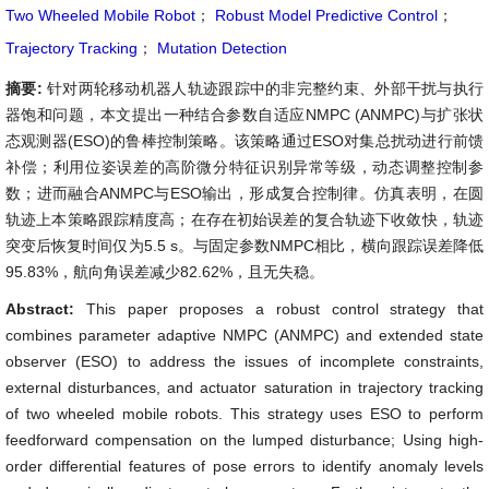
Two Wheeled Mobile Robot
；
Robust Model Predictive Control
；
Trajectory Tracking
；
Mutation Detection
摘要:
针对两轮移动机器人轨迹跟踪中的非完整约束、外部干扰与执行
器饱和问题，本文提出一种结合参数自适应NMPC (ANMPC)与扩张状
态观测器(ESO)的鲁棒控制策略。该策略通过ESO对集总扰动进行前馈
补偿；利用位姿误差的高阶微分特征识别异常等级，动态调整控制参
数；进而融合ANMPC与ESO输出，形成复合控制律。仿真表明，在圆
轨迹上本策略跟踪精度高；在存在初始误差的复合轨迹下收敛快，轨迹
突变后恢复时间仅为5.5 s。与固定参数NMPC相比，横向跟踪误差降低
95.83%，航向角误差减少82.62%，且无失稳。
Abstract:
This paper proposes a robust control strategy that
combines parameter adaptive NMPC (ANMPC) and extended state
observer (ESO) to address the issues of incomplete constraints,
external disturbances, and actuator saturation in trajectory tracking
of two wheeled mobile robots. This strategy uses ESO to perform
feedforward compensation on the lumped disturbance; Using high-
order differential features of pose errors to identify anomaly levels