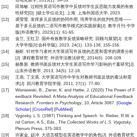
语电化教学, 2019(2): 34-39.
[11]
田旭敏. 过程性英语写作教学中反馈对学生反思能力发展的有效
性研究[D]: [硕士学位论文]. 上海: 上海外国语大学, 2023.
[12]
裘莹莹. 发挥多元反馈的协同作用, 培养学生的批判性思维——
基于多元反馈的二语写作教学模式的实践探索[J]. 教学月刊·中学
版(外语教学), 2023(11): 61-65.
[13]
金兰, 王红卫. 国外有效教学反馈策略研究: 回顾与展望[J]. 北华
大学学报(社会科学版), 2023, 24(1): 133-138, 155-156.
[14]
杨昕. 针对学习者对大学英语写作反馈的态度和需求的调查分析
[J]. 课程教育研究: 外语学法教法研究, 2014(6): 108-109.
[15]
杨鲁新. 教师书面反馈对大学生英语写作学习影响的个案研究[J].
山东外语教学, 2013, 34(5): 12-18.
[16]
王燕, 丁文英. 大学英语写作中学生对教师书面反馈的看法和需
求[J]. 四川教育学院学报, 2011, 27(1): 77-80.
[17]
Wisniewski, B., Zierer, K. and Hattie, J. (2020) The Power of F
eedback Revisited: A Meta-Analysis of Educational Feedback
Research.
Frontiers in Psychology
, 10, Article 3087. [
Google
Scholar
] [
CrossRef
] [
PubMed
]
[18]
Vygosky, L.S. (1987) Thinking and Speech. In: Rieber, R.W. a
nd Carton, A.S., Eds.,
The Collected Works of L
.
S
.
Vygotsky
,
Plenum Press, 375-383.
[19]
许家金, 赵冲. 大语言模型在英语教学中的角色[J]. 外语教育研究