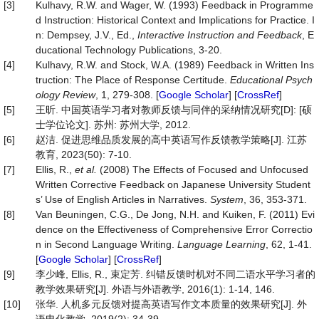
[3]
Kulhavy, R.W. and Wager, W. (1993) Feedback in Programme
d Instruction: Historical Context and Implications for Practice. I
n: Dempsey, J.V., Ed.,
Interactive Instruction and Feedback
, E
ducational Technology Publications, 3-20.
[4]
Kulhavy, R.W. and Stock, W.A. (1989) Feedback in Written Ins
truction: The Place of Response Certitude.
Educational Psych
ology Review
, 1, 279-308. [
Google Scholar
] [
CrossRef
]
[5]
王昕. 中国英语学习者对教师反馈与同伴的采纳情况研究[D]: [硕
士学位论文]. 苏州: 苏州大学, 2012.
[6]
赵洁. 促进思维品质发展的高中英语写作反馈教学策略[J]. 江苏
教育, 2023(50): 7-10.
[7]
Ellis, R.,
et al.
(2008) The Effects of Focused and Unfocused
Written Corrective Feedback on Japanese University Student
s’ Use of English Articles in Narratives.
System
, 36, 353-371.
[8]
Van Beuningen, C.G., De Jong, N.H. and Kuiken, F. (2011) Evi
dence on the Effectiveness of Comprehensive Error Correctio
n in Second Language Writing.
Language Learning
, 62, 1-41.
[
Google Scholar
] [
CrossRef
]
[9]
李少峰, Ellis, R., 束定芳. 纠错反馈时机对不同二语水平学习者的
教学效果研究[J]. 外语与外语教学, 2016(1): 1-14, 146.
[10]
张华. 人机多元反馈对提高英语写作文本质量的效果研究[J]. 外