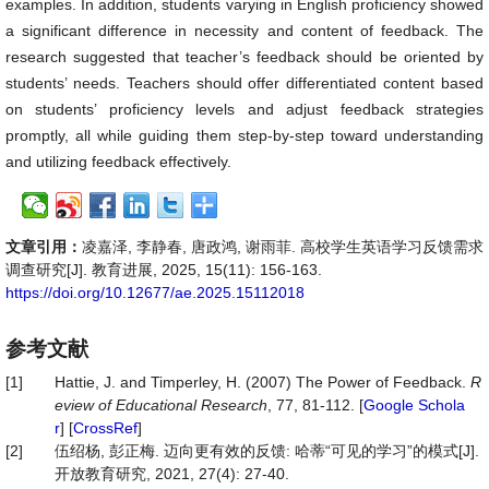
examples. In addition, students varying in English proficiency showed
a significant difference in necessity and content of feedback. The
research suggested that teacher’s feedback should be oriented by
students’ needs. Teachers should offer differentiated content based
on students’ proficiency levels and adjust feedback strategies
promptly, all while guiding them step-by-step toward understanding
and utilizing feedback effectively.
文章引用：
凌嘉泽, 李静春, 唐政鸿, 谢雨菲. 高校学生英语学习反馈需求
调查研究[J]. 教育进展, 2025, 15(11): 156-163.
https://doi.org/10.12677/ae.2025.15112018
参考文献
[1]
Hattie, J. and Timperley, H. (2007) The Power of Feedback.
R
eview of Educational Research
, 77, 81-112. [
Google Schola
r
] [
CrossRef
]
[2]
伍绍杨, 彭正梅. 迈向更有效的反馈: 哈蒂“可见的学习”的模式[J].
开放教育研究, 2021, 27(4): 27-40.