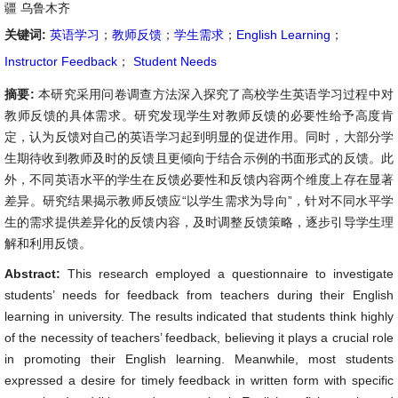
疆 乌鲁木齐
关键词:
英语学习
；
教师反馈
；
学生需求
；
English Learning
；
Instructor Feedback
；
Student Needs
摘要:
本研究采用问卷调查方法深入探究了高校学生英语学习过程中对
教师反馈的具体需求。研究发现学生对教师反馈的必要性给予高度肯
定，认为反馈对自己的英语学习起到明显的促进作用。同时，大部分学
生期待收到教师及时的反馈且更倾向于结合示例的书面形式的反馈。此
外，不同英语水平的学生在反馈必要性和反馈内容两个维度上存在显著
差异。研究结果揭示教师反馈应“以学生需求为导向”，针对不同水平学
生的需求提供差异化的反馈内容，及时调整反馈策略，逐步引导学生理
解和利用反馈。
Abstract:
This research employed a questionnaire to investigate
students’ needs for feedback from teachers during their English
learning in university. The results indicated that students think highly
of the necessity of teachers’ feedback, believing it plays a crucial role
in promoting their English learning. Meanwhile, most students
expressed a desire for timely feedback in written form with specific