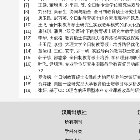
[7]
王焱, 董增川, 刘平雷, 等. 全日制专业学位研究生双导师制
[8]
刘丽艳, 秦春生. 协同与融合: 全日制教育硕士研究生培养中的
[9]
唐卫民, 彭万英, 全日制教育硕士综合素质现存问题及对策研
[10]
王飞. 全日制教育硕士研究生实践教学模式的多元化探索[J]. 
[11]
康张琪, 潘勇. “双导师制”下的教育硕士研究生教学实践能力培养
[12]
李华, 田俊格. 教育硕士实践能力培养路径与实践探索[J]. 电化
[13]
庄玉昆, 李娜. 大理大学全日制教育硕士培养路径优化[J]. 大理
[14]
童汝根, 王红, 安宁, 罗一帆. 实践导向的教育硕士职前职后一体
[15]
韩子续, 邵志豪. 全日制教育硕士培养: 学科理解与职业实践[J
[16]
叶飞, 尹珺瑶. 专业学位研究生实践教学教育督导功能覆盖
72.
[17]
罗溢枫. 全日制教育硕士实践能力协同培养的对策研究[J]. 湖
[18]
俞婷婕. 美国一流研究型大学教育硕士培养目标探析及启示[J].
[19]
张妍. 基于CDIO理念的应用型本科专业课程改革的研究与实践
汉斯出版社
所有期刊
学科分类