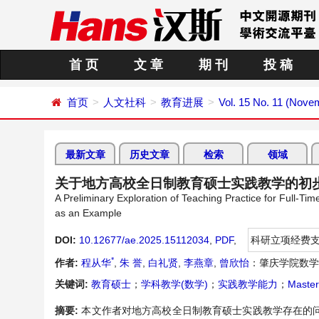
首 页
文 章
期 刊
投 稿
首页
人文社科
教育进展
Vol. 15 No. 11 (Nove
最新文章
历史文章
检索
领域
关于地方高校全日制教育硕士实践教学的初步
A Preliminary Exploration of Teaching Practice for Full-T
as an Example
DOI:
10.12677/ae.2025.15112034
,
PDF
,
科研立项经费
*
作者:
程从华
,
朱 誉
,
白礼贤
,
李燕章
,
曾欣怡
：肇庆学院数学
关键词:
教育硕士
；
学科教学(数学)
；
实践教学能力
；
Master
摘要:
本文作者对地方高校全日制教育硕士实践教学存在的