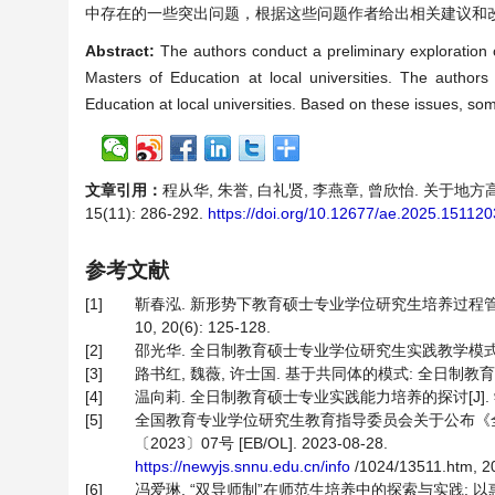
中存在的一些突出问题，根据这些问题作者给出相关建议和
Abstract:
The authors conduct a preliminary exploration 
Masters of Education at local universities. The authors 
Education at local universities. Based on these issues, 
文章引用：
程从华, 朱誉, 白礼贤, 李燕章, 曾欣怡. 关于地
15(11): 286-292.
https://doi.org/10.12677/ae.2025.15112
参考文献
[1]
靳春泓. 新形势下教育硕士专业学位研究生培养过程管理
10, 20(6): 125-128.
[2]
邵光华. 全日制教育硕士专业学位研究生实践教学模式研究[J]. 教
[3]
路书红, 魏薇, 许士国. 基于共同体的模式: 全日制教育硕士实
[4]
温向莉. 全日制教育硕士专业实践能力培养的探讨[J]. 学术论坛,
[5]
全国教育专业学位研究生教育指导委员会关于公布《全日
〔2023〕07号 [EB/OL]. 2023-08-28.
https://newyjs.snnu.edu.cn/info
/1024/13511.htm, 2
[6]
冯爱琳. “双导师制”在师范生培养中的探索与实践: 以惠州学院