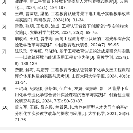
[3]
龚建宇. 新工科背景下环境专业创新人才培养模式探索[J]. 云南
化工, 2024, 51(1): 194-197.
[4]
王翠, 曹啸敏, 梁艳. 工程教育认证背景下电工电子实验教学改革
与实践[J]. 科研教育, 2024(10): 31-34.
[5]
雷黎, 张玥, 王焕磊, 满成. 工程认证背景下创新设计型实验模块
实施[J]. 实验科学与技术, 2024, 22(2): 69-75.
[6]
胡改玲, 王昭, 贾书海. 面向工程教育专业认证的工程光学综合实
验教学改革与实践[J]. 中国教育现代装备, 2024(7): 89-95.
[7]
陈玖玖, 李春旺, 马晓钧. 基于工程教育认证的达成度研究与实践
——以建筑环境与能源应用工程专业为例[J]. 高教学刊, 2024(1
8): 136-139.
[8]
费鹏, 解海, 马宏芳. 工程教育专业认证背景下化学反应工程课程
评价体系构建的实践与思考[J]. 山西大同大学学报, 2024, 40(3):
31-34.
[9]
王琨琦, 纪晓娜, 张培旭, 邹广玉, 左妍, 崔振峰. 新工科背景下应
用化学专业化学综合设计实验课程的改革与实践[J]. 创新创业理
论研究与实践, 2024, 7(5): 50-53+87.
[10]
董立军, 王薇, 吕东煜, 兰景凤. 以培养创新型人才为导向的基础
分析化学实验教学改革的探索与应用[J]. 大学化学, 2021, 36(9):
71-76.