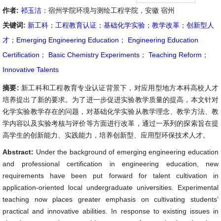
作者:
祁玉洁
：宿州学院环境与测绘工程学院，安徽 宿州
关键词:
新工科
；
工程教育认证
；
基础化学实验
；
教学改革
；
创新型人
才
；
Emerging Engineering Education
；
Engineering Education
Certification
；
Basic Chemistry Experiments
；
Teaching Reform
；
Innovative Talents
摘要:
新工科和工程教育专业认证背景下，对应用型地方本科高校人才
培养提出了新的要求。为了进一步促进实验教学质量的提高，本文针对
化学实验教学存在的问题，对基础化学实验从教学理念、教学方法、教
学内容以及实验考核与评价等方面进行改革，通过一系列的探索旨在提
高学生的创新能力、实践能力，培养创新型、应用型环保技术人才。
Abstract:
Under the background of emerging engineering education
and professional certification in engineering education, new
requirements have been put forward for talent cultivation in
application-oriented local undergraduate universities. Experimental
teaching now places greater emphasis on cultivating students’
practical and innovative abilities. In response to existing issues in