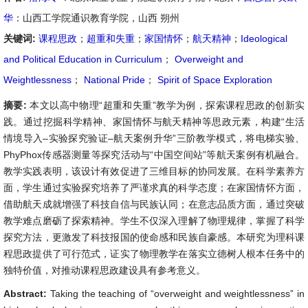
华
：山西工学院通识教育学院，山西 朔州
关键词:
课程思政
；
超重和失重
；
家国情怀
；
航天精神
；
Ideological
and Political Education in Curriculum
；
Overweight and
Weightlessness
；
National Pride
；
Spirit of Space Exploration
摘要:
本文以高中物理“超重和失重”教学为例，探索课程思政的创新实
践。通过挖掘科学精神、家国情怀与航天精神等思政元素，构建“生活
情境导入–实验探究验证–航天案例升华”三阶教学模式，将电梯实验、
PhyPhox传感器测量等探究活动与“中国空间站”等航天案例有机融合。
教学实践表明，该设计有效促进了三维目标的协同发展。在科学素养方
面，学生通过实验探究培养了严谨求真的科学态度；在家国情怀方面，
借助航天成就增强了科技自信与民族认同；在意志品质方面，通过突破
教学难点磨砺了探索精神。学生不仅深入理解了物理规律，掌握了科学
探究方法，更激发了科技报国的使命感和民族自豪感。本研究为理科课
程思政提供了可行范式，证实了物理教学在落实立德树人根本任务中的
独特价值，对推动课程思政建设具有参考意义。
Abstract:
Taking the teaching of “overweight and weightlessness” in