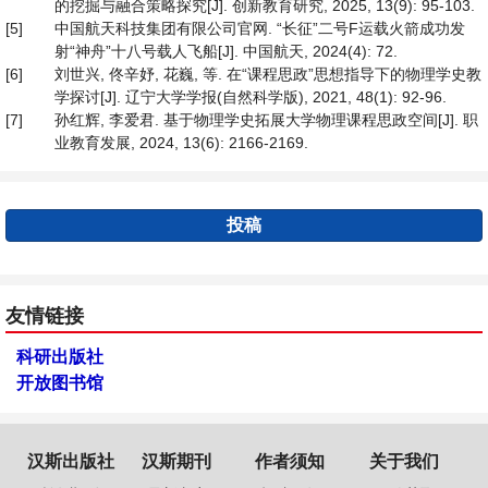
的挖掘与融合策略探究[J]. 创新教育研究, 2025, 13(9): 95-103.
[5]
中国航天科技集团有限公司官网. “长征”二号F运载火箭成功发
射“神舟”十八号载人飞船[J]. 中国航天, 2024(4): 72.
[6]
刘世兴, 佟辛妤, 花巍, 等. 在“课程思政”思想指导下的物理学史教
学探讨[J]. 辽宁大学学报(自然科学版), 2021, 48(1): 92-96.
[7]
孙红辉, 李爱君. 基于物理学史拓展大学物理课程思政空间[J]. 职
业教育发展, 2024, 13(6): 2166-2169.
投稿
友情链接
科研出版社
开放图书馆
汉斯出版社
汉斯期刊
作者须知
关于我们