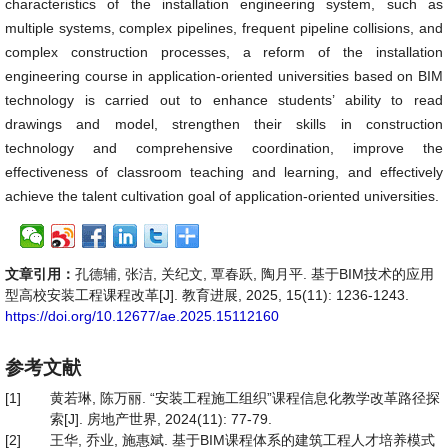
characteristics of the installation engineering system, such as
multiple systems, complex pipelines, frequent pipeline collisions, and
complex construction processes, a reform of the installation
engineering course in application-oriented universities based on BIM
technology is carried out to enhance students’ ability to read
drawings and model, strengthen their skills in construction
technology and comprehensive coordination, improve the
effectiveness of classroom teaching and learning, and effectively
achieve the talent cultivation goal of application-oriented universities.
文章引用：
孔德辅, 张洁, 关纪文, 覃春跃, 陶月平. 基于BIM技术的应用
型高校安装工程课程改革[J]. 教育进展, 2025, 15(11): 1236-1243.
https://doi.org/10.12677/ae.2025.15112160
参考文献
[1]
黄若琳, 陈万丽. “安装工程施工组织”课程信息化教学改革路径探
索[J]. 房地产世界, 2024(11): 77-79.
[2]
王华, 乔业, 施惠斌. 基于BIM课程体系的建筑工程人才培养模式