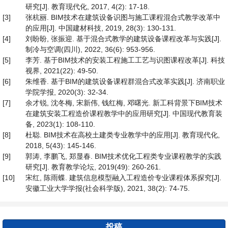
研究[J]. 教育现代化, 2017, 4(2): 17-18.
[3]
张杭丽. BIM技术在建筑设备识图与施工课程混合式教学改革中
的应用[J]. 中国建材科技, 2019, 28(3): 130-131.
[4]
刘盼盼, 张振迎. 基于混合式教学的建筑设备课程改革与实践[J].
制冷与空调(四川), 2022, 36(6): 953-956.
[5]
李芳. 基于BIM技术的安装工程施工工艺与识图课程改革[J]. 科技
视界, 2021(22): 49-50.
[6]
朱维香. 基于BIM的建筑设备课程群混合式改革实践[J]. 济南职业
学院学报, 2020(3): 32-34.
[7]
余才锐, 沈冬梅, 宋新伟, 钱红梅, 邓曙光. 新工科背景下BIM技术
在建筑安装工程造价课程教学中的应用研究[J]. 中国现代教育装
备, 2023(1): 108-110.
[8]
杜聪. BIM技术在高校土建类专业教学中的应用[J]. 教育现代化,
2018, 5(43): 145-146.
[9]
郭涛, 李鹏飞, 郑显春. BIM技术优化工程类专业课程教学的实践
研究[J]. 教育教学论坛, 2019(49): 260-261.
[10]
宋红, 陈雨蝶. 建筑信息模型融入工程造价专业课程体系探究[J].
安徽工业大学学报(社会科学版), 2021, 38(2): 74-75.
投稿