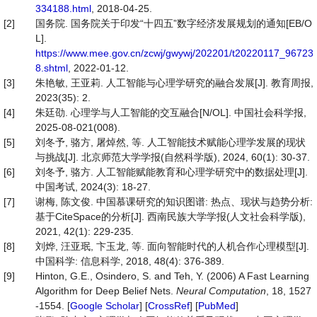
334188.html
, 2018-04-25.
[2]
国务院. 国务院关于印发“十四五”数字经济发展规划的通知[EB/O
L].
https://www.mee.gov.cn/zcwj/gwywj/202201/t20220117_96723
8.shtml
, 2022-01-12.
[3]
朱艳敏, 王亚莉. 人工智能与心理学研究的融合发展[J]. 教育周报,
2023(35): 2.
[4]
朱廷劭. 心理学与人工智能的交互融合[N/OL]. 中国社会科学报,
2025-08-021(008).
[5]
刘冬予, 骆方, 屠焯然, 等. 人工智能技术赋能心理学发展的现状
与挑战[J]. 北京师范大学学报(自然科学版), 2024, 60(1): 30-37.
[6]
刘冬予, 骆方. 人工智能赋能教育和心理学研究中的数据处理[J].
中国考试, 2024(3): 18-27.
[7]
谢梅, 陈文俊. 中国慕课研究的知识图谱: 热点、现状与趋势分析:
基于CiteSpace的分析[J]. 西南民族大学学报(人文社会科学版),
2021, 42(1): 229-235.
[8]
刘烨, 汪亚珉, 卞玉龙, 等. 面向智能时代的人机合作心理模型[J].
中国科学: 信息科学, 2018, 48(4): 376-389.
[9]
Hinton, G.E., Osindero, S. and Teh, Y. (2006) A Fast Learning
Algorithm for Deep Belief Nets.
Neural
Computation
, 18, 1527
-1554. [
Google Scholar
] [
CrossRef
] [
PubMed
]