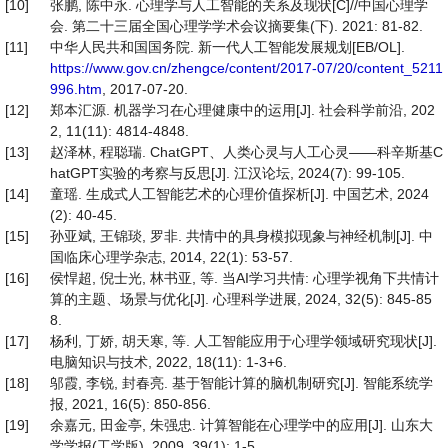
[10]
张鹏, 陈中永. 心理学与人工智能的关系及现状[C]//中国心理学
会. 第二十三届全国心理学学术会议摘要集(下). 2021: 81-82.
[11]
中华人民共和国国务院. 新一代人工智能发展规划[EB/OL].
https://www.gov.cn/zhengce/content/2017-07/20/content_5211
996.htm
, 2017-07-20.
[12]
郑本汇源. 机器学习在心理健康中的运用[J]. 社会科学前沿, 202
2, 11(11): 4814-4848.
[13]
赵泽林, 程聪瑞. ChatGPT、人类心灵与人工心灵——科辛斯基C
hatGPT实验的考察与反思[J]. 江汉论坛, 2024(7): 99-105.
[14]
童瑶. 生成式人工智能艺术的心理价值探析[J]. 中国艺术, 2024
(2): 40-45.
[15]
孙亚斌, 王锦琰, 罗非. 共情中的具身模拟现象与神经机制[J]. 中
国临床心理学杂志, 2014, 22(1): 53-57.
[16]
侯悍超, 倪士光, 林书亚, 等. 当AI学习共情: 心理学视角下共情计
算的主题、场景与优化[J]. 心理科学进展, 2024, 32(5): 845-85
8.
[17]
杨利, 丁娇, 胡天寒, 等. 人工智能应用于心理学领域研究现状[J].
电脑知识与技术, 2022, 18(11): 1-3+6.
[18]
邬霞, 李锐, 封春亮. 基于智能计算的脑机制研究[J]. 智能系统学
报, 2021, 16(5): 850-856.
[19]
余嘉元, 田金亭, 朱强忠. 计算智能在心理学中的应用[J]. 山东大
学学报(工学版), 2009, 39(1): 1-5.