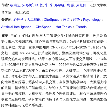
*
作者:
杨崇艺
,
朱冬梅
,
张 贤
,
朱 珠
,
郑敏晓
,
魏 强
,
周红伟
：江汉大学教
育学院，湖北 武汉
关键词:
心理学
；
人工智能
；
CiteSpace
；
热点
；
趋势
；
Psychology
；
Artificial Intelligence
；
CiteSpace
；
Hot Topics
；
Trends
摘要:
目的：探讨心理学与人工智能交叉领域的研究现状、热点及趋
势，揭示其知识结构、核心主题与前沿动态，为跨学科研究和实践提供
理论依据。方法：选取中国知网(CNKI) 2004年1月~2025年5月的94篇
文献，运用CiteSpace进行关键词共现、聚类及突现词分析，可视化呈
现研究热点与发展脉络。结果：在心理学与人工智能交叉领域，2004年
1月~2025年5月发文量整体波动上升，2024年呈现爆发增长态势；研究
热点以“人工智能”为核心，涵盖心智模拟、人机交互、心理健康评估及
伦理，体现心理学与人工智能技术融合；研究前沿从早期情感计算、意
向性等基础探索，逐步转向人机交互，当前聚焦机器学习、大数据支撑
的共情、情绪等人工智能模拟。结论：人工智能与心理学结合领域热点
集中于心智模拟、人机交互、伦理及心理健康评估，核心主题涵盖理论
探索与应用拓展。研究前沿向情感计算与人性化交互演进，未来需加强
跨学科融合与伦理体系构建。