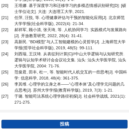
[20]
王塔娜. 基于深度学习和迁移学习的多模态情感识别研究[D]: [硕
士学位论文]. 大连: 大连理工大学, 2021.
[21]
任萍, 汪悦, 等. 心理健康评估与干预的智能化应用[J]. 北京师范
大学学报(社会科学版), 2022(4): 21-34.
[22]
郝祥军, 顾小清, 张天琦, 等. 人机协同学习: 实践模式与发展路向
[J]. 开放教育研究, 2022, 28(4): 31-41.
[23]
高新民. “BDI模型”与人工智能建模的心灵哲学[J]. 上海师范大学
学报(哲学社会科学版), 2019, 48(5): 99-111.
[24]
刘西瑞, 王汉琦. 从表征到计算[C]//中山大学逻辑与认知研究所.
逻辑与认知学术研讨会会议论文集. 汕头: 汕头大学医学院, 汕头
大学医学院, 2004: 71-76.
[25]
范俊君, 田丰, 杜一, 等. 智能时代人机交互的一些思考[J]. 中国科
学: 信息科学, 2018, 48(4): 361-375.
[26]
李其维. 心理学的立身之本——“心理本体”及心理学元问题的几
点思考[J]. 苏州大学学报(教育科学版), 2019, 7(3): 1-21.
[27]
于璐. 智能司法系统心理学路径初探[J]. 社会科学战线, 2021(1):
271-275.
投稿