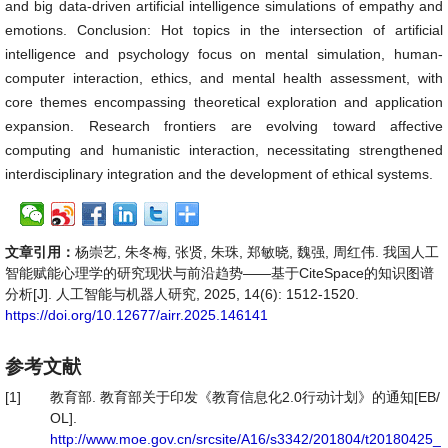
and big data-driven artificial intelligence simulations of empathy and
emotions. Conclusion: Hot topics in the intersection of artificial
intelligence and psychology focus on mental simulation, human-
computer interaction, ethics, and mental health assessment, with
core themes encompassing theoretical exploration and application
expansion. Research frontiers are evolving toward affective
computing and humanistic interaction, necessitating strengthened
interdisciplinary integration and the development of ethical systems.
文章引用：
杨崇艺, 朱冬梅, 张贤, 朱珠, 郑敏晓, 魏强, 周红伟. 我国人工
智能赋能心理学的研究现状与前沿趋势——基于CiteSpace的知识图谱
分析[J]. 人工智能与机器人研究, 2025, 14(6): 1512-1520.
https://doi.org/10.12677/airr.2025.146141
参考文献
[1]
教育部. 教育部关于印发《教育信息化2.0行动计划》的通知[EB/
OL].
http://www.moe.gov.cn/srcsite/A16/s3342/201804/t20180425_