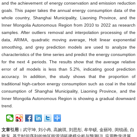
and the achievement of energy conservation and emission reduction
goals. This paper takes the annual energy consumption data of the
whole country, Shanghai Municipality, Liaoning Province, and the
Inner Mongolia Autonomous Region from 2010 to 2022 as research
samples. After outliers removal and interpolation processing of the
data, ARIMA, quadratic moving average, Holt linear exponential
smoothing, and grey prediction models are used to analyze the
characteristics of the time series and predict the energy consumption
for the next 4 periods. The results show that the average relative
error of all models is less than 5.2%, indicating good prediction
accuracy. In addition, the study shows that the proportion of
traditional high-carbon energy consumption such as coal in the total
consumption of Shanghai Municipality, Liaoning Province, and the
Inner Mongolia Autonomous Region is showing a gradual downward
trend.
文章引用：
武守坤, 刘小冉, 高婉琪, 刘思彤, 牟华硕, 金丽玲, 闵锐函, 白
晓东. 基于时间序列的地区能源消耗建模分析与预测[J]. 应用数学进展,