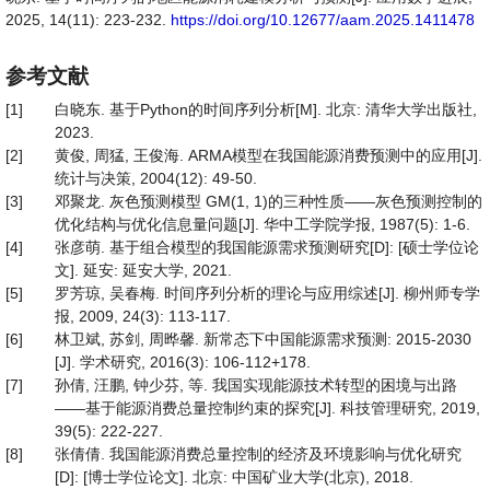
2025, 14(11): 223-232.
https://doi.org/10.12677/aam.2025.1411478
参考文献
[1]
白晓东. 基于Python的时间序列分析[M]. 北京: 清华大学出版社,
2023.
[2]
黄俊, 周猛, 王俊海. ARMA模型在我国能源消费预测中的应用[J].
统计与决策, 2004(12): 49-50.
[3]
邓聚龙. 灰色预测模型 GM(1, 1)的三种性质——灰色预测控制的
优化结构与优化信息量问题[J]. 华中工学院学报, 1987(5): 1-6.
[4]
张彦萌. 基于组合模型的我国能源需求预测研究[D]: [硕士学位论
文]. 延安: 延安大学, 2021.
[5]
罗芳琼, 吴春梅. 时间序列分析的理论与应用综述[J]. 柳州师专学
报, 2009, 24(3): 113-117.
[6]
林卫斌, 苏剑, 周晔馨. 新常态下中国能源需求预测: 2015-2030
[J]. 学术研究, 2016(3): 106-112+178.
[7]
孙倩, 汪鹏, 钟少芬, 等. 我国实现能源技术转型的困境与出路
——基于能源消费总量控制约束的探究[J]. 科技管理研究, 2019,
39(5): 222-227.
[8]
张倩倩. 我国能源消费总量控制的经济及环境影响与优化研究
[D]: [博士学位论文]. 北京: 中国矿业大学(北京), 2018.