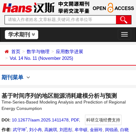
学术期刊
切
换
导
首页
数学与物理
应用数学进展
航
Vol. 14 No. 11 (November 2025)
期刊菜单
基于时间序列的地区能源消耗建模分析与预测
Time-Series-Based Modeling Analysis and Prediction of Regional
Energy Consumption
DOI:
10.12677/aam.2025.1411478
,
PDF
,
科研立项经费支持
*
作者:
武守坤
,
刘小冉
,
高婉琪
,
刘思彤
,
牟华硕
,
金丽玲
,
闵锐函
,
白晓