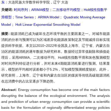
东
：大连民族大学数学科学学院，辽宁 大连
关键词:
时间序列
；
ARIMA模型
；
二次移动平均模型
；
Holt线性指数平
滑模型
；
Time Series
；
ARIMA Model
；
Quadratic Moving Average
Model
；
Holt Linear Exponential Smoothing Model
摘要:
能源消耗已成为破坏生态环境平衡的主要因素之一。对城市能源
消耗的分析与预测可以为区域差异化能源政策制定及节能减排目标实现
提供科学依据。本文以2010~2022年全国及上海市、辽宁省、内蒙古自
治区的能源消耗的逐年数据为研究样本。数据经过异常值剔除和插值处
理后，采用ARIMA、二次移动平均、Holt线性指数平滑和灰色预测模型
对时间序列特征进行分析，并对未来4期能源消耗量进行预测。结果显
示，模型的平均相对误差都小于5.2%，可知模型预测精度较好。此外，
研究表明，上海市、辽宁省和内蒙古自治区的煤炭等传统高碳能源消耗
在总消费中的占比呈逐步下降趋势。
Abstract:
Energy consumption has become one of the main factors
disrupting the balance of the ecological environment. The analysis
and prediction of urban energy consumption can provide a scientific
basis for the formulation of regionally differentiated energy policies