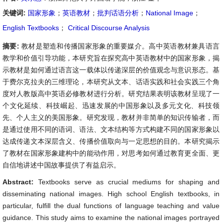
关键词:
国家形象
；
英语教材
；
批判话语分析
；
National Image
；
English Textbooks
；
Critical Discourse Analysis
摘要:
教材是塑造和传播国家形象的重要媒介。高中英语教材兼具语言
教学和价值引导功能，本研究旨在探究高中英语教材中的国家形象，揭
示教材是如何通过语言这一载体以传递深层的价值观念与意识形态。基
于费尔克拉夫的三维理论，本研究从文本、话语实践和社会实践三个角
度对人教版高中英语必修教材进行分析。研究结果表明该教材呈现了一
个文化延续、科技崛起、迅速发展的中国形象以及多元文化、科技领
先、个人主义的美国形象。研究发现，教材并非简单的知识传输者，而
是通过使用不同的语词、语法、文本结构等方式构建不同的国家形象以
达成传递文本深层含义、传播价值取向与一定思想的目的。本研究揭示
了教材在国家形象建构中的能动作用，对思考如何通过教育更全面、更
自信地讲述中国故事提供了有益启示。
Abstract:
Textbooks serve as crucial mediums for shaping and
disseminating national images. High school English textbooks, in
particular, fulfill the dual functions of language teaching and value
guidance. This study aims to examine the national images portrayed