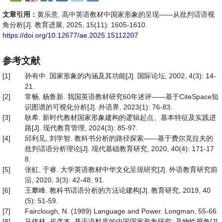
文章引用：
黄乐意. 高中英语教材中国家形象的呈现——从批判话语视
角分析[J]. 教育进展, 2025, 15(11): 1605-1610.
https://doi.org/10.12677/ae.2025.15112207
参考文献
[1]
孙有中. 国家形象的内涵及其功能[J]. 国际论坛, 2002, 4(3): 14-
21.
[2]
常畅, 杨鲁新. 我国英语教材研究60年述评——基于CiteSpace知
识图谱的可视化分析[J]. 外语界, 2023(1): 76-83.
[3]
耿希. 新时代教材国家形象建构的逻辑起点、基本特征及实践进
路[J]. 现代教育管理, 2024(3): 85-97.
[4]
邱利见, 刘学智. 教科书分析的路径探索——基于费尔克拉夫的
批判话语分析理论[J]. 现代基础教育研究, 2020, 40(4): 171-17
8.
[5]
张虹, 于睿. 大学英语教材中华文化呈现研究[J]. 外语教育研究前
沿, 2020, 3(3): 42-48, 91.
[6]
王攀峰. 教科书话语分析的方法论建构[J]. 教育研究, 2019, 40
(5): 51-59.
[7]
Fairclough, N. (1989) Language and Power. Longman, 55-66.
[8]
马伟林, 崔彦杰. 基于语料库的中国国家形象研究: 及物性视角[J].