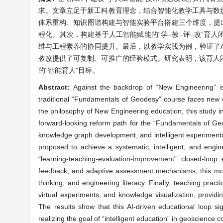
求。文章立足于新工科教育理念，结合智能化教学工具与数
体系重构、知识图谱构建与智能实验平台搭建三个维度，提出
程化。其次，构建基于人工智能赋能的“学–教–评–改”育
维与工程素养的协同提升。最后，以教学实践为例，验证了
教改提供了可复制、可推广的经验模式。研究表明，该育人
的“智能育人”目标。
Abstract:
Against the backdrop of “New Engineering” edu
traditional “Fundamentals of Geodesy” course faces new c
the philosophy of New Engineering education, this study in
forward-looking reform path for the “Fundamentals of Geo
knowledge graph development, and intelligent experimental
proposed to achieve a systematic, intelligent, and engi
“learning-teaching-evaluation-improvement” closed-loop 
feedback, and adaptive assessment mechanisms, this mode
thinking, and engineering literacy. Finally, teaching pract
virtual experiments, and knowledge visualization, providi
The results show that this AI-driven educational loop sig
realizing the goal of “intelligent education” in geoscienc