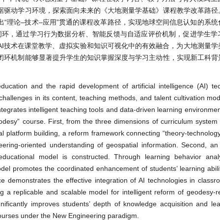
据驱动学习环境，探索面向未来的《大地测量学基础》课程教学改革路径
“理论–技术–应用”贯通的课程改革路径，实现地球空间信息认知的系统
人闭环，通过学习行为数据分析、智能反馈与自适应评价机制，促进学生学
AI技术在课堂教学、虚拟实验和知识可视化中的有效融合，为大地测量学
闭环机制能够显著提升学生的知识掌握深度与学习主动性，实现新工科背
cation and the rapid development of artificial intelligence (AI) te
hallenges in its content, teaching methods, and talent cultivation mo
tegrates intelligent teaching tools and data-driven learning environmen
desy” course. First, from the three dimensions of curriculum system 
 platform building, a reform framework connecting “theory-technology-
neering-oriented understanding of geospatial information. Second, 
educational model is constructed. Through learning behavior analys
l promotes the coordinated enhancement of students’ learning abilit
ice demonstrates the effective integration of AI technologies in classr
ng a replicable and scalable model for intelligent reform of geodesy-r
nificantly improves students’ depth of knowledge acquisition and learn
e courses under the New Engineering paradigm.