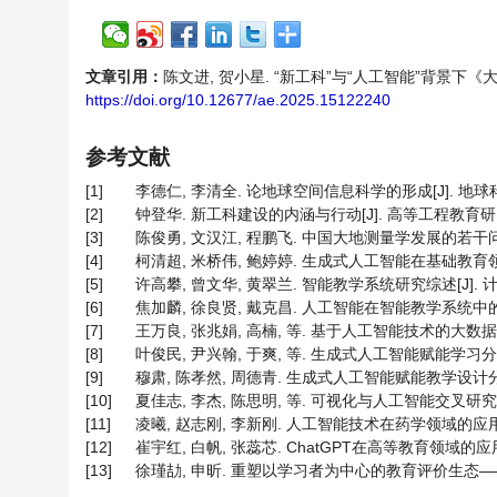
文章引用：
陈文进, 贺小星. “新工科”与“人工智能”背景下《大地测量
https://doi.org/10.12677/ae.2025.15122240
参考文献
[1]
李德仁, 李清全. 论地球空间信息科学的形成[J]. 地球科学进展,
[2]
钟登华. 新工科建设的内涵与行动[J]. 高等工程教育研究, 20
[3]
陈俊勇, 文汉江, 程鹏飞. 中国大地测量学发展的若干问题[J]
[4]
柯清超, 米桥伟, 鲍婷婷. 生成式人工智能在基础教育领域的应用
[5]
许高攀, 曾文华, 黄翠兰. 智能教学系统研究综述[J]. 计算机应用
[6]
焦加麟, 徐良贤, 戴克昌. 人工智能在智能教学系统中的应用[J]
[7]
王万良, 张兆娟, 高楠, 等. 基于人工智能技术的大数据分析方
[8]
叶俊民, 尹兴翰, 于爽, 等. 生成式人工智能赋能学习分析: 
[9]
穆肃, 陈孝然, 周德青. 生成式人工智能赋能教学设计分析: 需
[10]
夏佳志, 李杰, 陈思明, 等. 可视化与人工智能交叉研究综述[J].
[11]
凌曦, 赵志刚, 李新刚. 人工智能技术在药学领域的应用——基于W
[12]
崔宇红, 白帆, 张蕊芯. ChatGPT在高等教育领域的应用、风
[13]
徐瑾劼, 申昕. 重塑以学习者为中心的教育评价生态——基于教