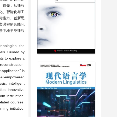
。首先，从课程
化、智能化与工
习能力、创新思
类课程的智能化
景下地学类课程
chnologies, the
dels. Guided by
ts to explore a
reconstruction,
application” is
an AI-empowered
is, intelligent
ies, innovative
oom instruction,
elated courses.
ing initiative,