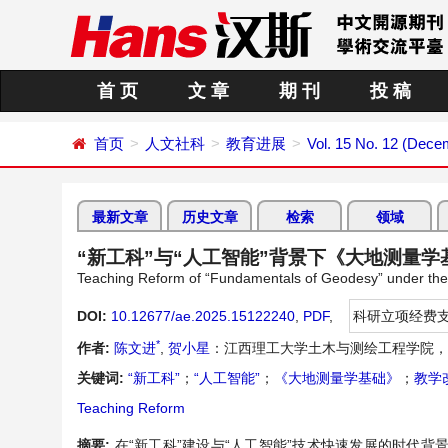
首 页
文 章
期 刊
投 稿
首页
人文社科
教育进展
Vol. 15 No. 12 (Dece
最新文章
历史文章
检索
领域
“新工科”与“人工智能”背景下《大地测量
Teaching Reform of “Fundamentals of Geodesy” under the B
DOI:
10.12677/ae.2025.15122240
,
PDF
,
科研立项经费
*
作者:
陈文进
,
贺小星
：江西理工大学土木与测绘工程学院，
关键词:
“新工科”
；
“人工智能”
；
《大地测量学基础》
；
教学
Teaching Reform
摘要:
在“新工科”建设与“人工智能”技术快速发展的时代