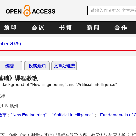
预 印
会 议
书 籍
新 闻
合 作
mber 2025)
编委
投稿须知
文章处理费
学基础》课程教改
ackground of “New Engineering” and “Artificial Intelligence”
支持
江西 赣州
改革
；
“New Engineering”
；
“Artificial Intelligence”
；
“Fundamentals of 
背景下，传统《大地测量学基础》课程在教学内容、教学方法与育人模式上