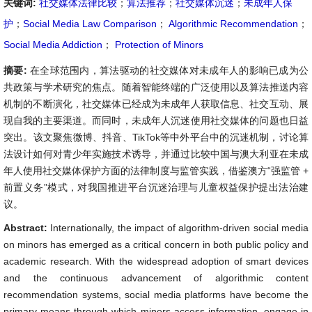
关键词:
社交媒体法律比较
；
算法推荐
；
社交媒体沉迷
；
未成年人保
护
；
Social Media Law Comparison
；
Algorithmic Recommendation
；
Social Media Addiction
；
Protection of Minors
摘要:
在全球范围内，算法驱动的社交媒体对未成年人的影响已成为公
共政策与学术研究的焦点。随着智能终端的广泛使用以及算法推送内容
机制的不断演化，社交媒体已经成为未成年人获取信息、社交互动、展
现自我的主要渠道。而同时，未成年人沉迷使用社交媒体的问题也日益
突出。该文聚焦微博、抖音、TikTok等中外平台中的沉迷机制，讨论算
法设计如何对青少年实施技术诱导，并通过比较中国与澳大利亚在未成
年人使用社交媒体保护方面的法律制度与监管实践，借鉴澳方“强监管 +
前置义务”模式，对我国推进平台沉迷治理与儿童权益保护提出法治建
议。
Abstract:
Internationally, the impact of algorithm-driven social media
on minors has emerged as a critical concern in both public policy and
academic research. With the widespread adoption of smart devices
and the continuous advancement of algorithmic content
recommendation systems, social media platforms have become the
primary means through which minors access information, engage in