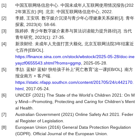
[1]
中国互联网络信息中心. 中国未成年人互联网使用情况报告(202
2年第五次) [R]. 北京: 中国互联网络信息中心, 2022.
[2]
李婧, 王安琪. 数字媒介沉浸与青少年心理健康关系探析[J]. 青年
探索, 2023(4): 58-66.
[3]
陈婷婷. 青少年数字媒介素养与算法识读能力提升路径[J]. 当代
青年研究, 2023(1): 27-35.
[4]
新浪财经. 未成年人充值打赏大额化, 北京互联网法院3年结案近
七百件[EB/OL].
https://finance.sina.com.cn/stock/wbstock/2025-05-28/doc-ine
yayzf0655543.shtml?froms=ggmp
, 2025-05-28.
[5]
李劼. 蓝鲸! 蓝鲸! 快给孩子补上“死亡教育”这一课[EB/OL]. 南方
报业南方 + 客户端.
https://static.nfapp.southcn.com/content/201705/24/c442170.
html
, 2017-05-24.
[6]
UNICEF (2021) The State of the World’s Children 2021: On M
y Mind—Promoting, Protecting and Caring for Children’s Ment
al Health.
[7]
Australian Government (2021) Online Safety Act 2021. Feder
al Register of Legislation.
[8]
European Union (2016) General Data Protection Regulation
(GDPR). Official Journal of the European Union.