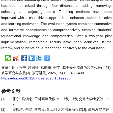
has been optimized through four dimensions—adding, removing,
selecting, and adjusting topics. Teaching methods have been
improved with a case-driven approach to enhance student initiative
and learning motivation. The evaluation system combines summative
and formative assessments to comprehensively examine students’
foundational knowledge and competencies. After a two-year pilot
implementation, remarkable results have been achieved in the
reform, and students have responded positively to the evaluation.
文章引用：
张宁, 郭淑妹, 马朝忠, 张莹. 基于专业需求的高等代数(工科)
教学研究与实践[J]. 教育进展, 2025, 15(12): 435-439.
https://doi.org/10.12677/ae.2025.15122298
参考文献
[1]
张宁, 马朝忠. 工科高等代数[M]. 上海: 上海交通大学出版社, 202
2.
[2]
姜晓坤, 朱泓, 李志义. 新工科人才培养新模式[J]. 高教发展与评