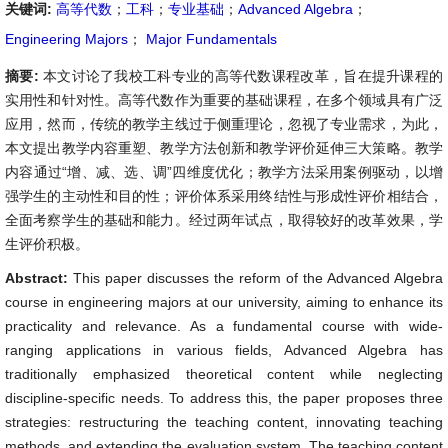
关键词:
高等代数
；
工科
；
专业基础
；
Advanced Algebra
；
Engineering Majors
；
Major Fundamentals
摘要:
本文讨论了我校工科专业的高等代数课程改革，旨在提升课程的
实用性和针对性。高等代数作为重要的基础课程，在多个领域具有广泛
应用，然而，传统的教学主线过于侧重理论，忽视了专业需求，为此，
本文提出教学内容重塑、教学方法创新和教学评价延伸三大策略。教学
内容通过“增、减、选、调”四维度优化；教学方法采用案例驱动，以增
强学生的主动性和目的性；评价体系采用终结性与形成性评价相结合，
全面考察学生的基础和能力。经过两年试点，取得较好的改革效果，学
生评价积极。
Abstract:
This paper discusses the reform of the Advanced Algebra
course in engineering majors at our university, aiming to enhance its
practicality and relevance. As a fundamental course with wide-
ranging applications in various fields, Advanced Algebra has
traditionally emphasized theoretical content while neglecting
discipline-specific needs. To address this, the paper proposes three
strategies: restructuring the teaching content, innovating teaching
methods, and extending the evaluation system. The teaching content