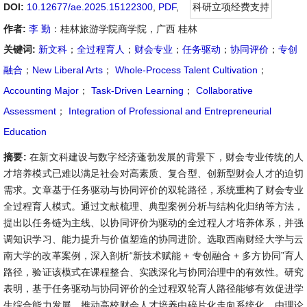
DOI:
10.12677/ae.2025.15122300
,
PDF
,
科研立项经费支持
作者:
李 勤
：桂林旅游学院商学院，广西 桂林
关键词:
新文科
；
全过程育人
；
财会专业
；
任务驱动
；
协同评价
；
专创
融合
；
New Liberal Arts
；
Whole-Process Talent Cultivation
；
Accounting Major
；
Task-Driven Learning
；
Collaborative
Assessment
；
Integration of Professional and Entrepreneurial
Education
摘要:
在新文科建设与数字经济蓬勃发展的背景下，财会专业传统的人
才培养模式已难以满足社会对高素质、复合型、创新型财会人才的迫切
需求。文章基于任务驱动与协同评价的双轮路径，系统重构了财会专业
全过程育人模式。通过文献梳理、典型案例分析与结构化归纳等方法，
提出以任务链为主线、以协同评价为驱动的全过程人才培养体系，并强
调知识学习、能力提升与价值塑造的协同进阶。选取西南财经大学与云
南大学的改革案例，深入剖析“新技术赋能 + 专创融合 + 多方协同”育人
路径，验证该模式在课程整合、实践深化与协同治理中的有效性。研究
表明，基于任务驱动与协同评价的全过程双轮育人路径能够有效促进学
生综合能力发展，推动高校财会人才培养由碎片化走向系统化，由理论