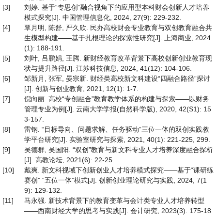
[3]
刘婷. 基于“专思创”融合视角下的应用型本科财会创新人才培养
模式探究[J]. 中国管理信息化, 2024, 27(9): 229-232.
[4]
覃月明, 陈舒, 严久欣. 民办高校财会专业教育与双创教育融合共
生模型构建——基于扎根理论的探索性研究[J]. 上海商业, 2024
(1): 188-191.
[5]
刘叶, 吕鹏娟, 王腾. 新财经教育改革背景下高校创新创业教育现
状与提升路径[J]. 江苏科技信息, 2024, 41(12): 104-106.
[6]
邹新月, 张军, 晏宗新. 财经类高校新文科建设“四融合路径”探讨
[J]. 创新与创业教育, 2021, 12(1): 1-7.
[7]
倪向丽. 高校“专创融合”教育教学体系的构建与探索——以财务
管理专业为例[J]. 云南大学学报(自然科学版), 2020, 42(S1): 15
3-157.
[8]
雷钢. “目标导向、问题求解、任务驱动”三位一体的双创实践教
学平台研究[J]. 实验室研究与探索, 2021, 40(1): 221-225, 299.
[9]
吴德群, 吴国阳. “双创”教育与新文科专业人才培养深度融合探析
[J]. 高教论坛, 2021(6): 22-25.
[10]
戴爽. 新文科视域下创新创业人才培养模式探究——基于“课研练
赛创” “五位一体”模式[J]. 创新创业理论研究与实践, 2024, 7(1
9): 129-132.
[11]
马永强. 新技术背景下的教育变革与会计类专业人才培养转型
——西南财经大学的思考与实践[J]. 会计研究, 2023(3): 175-18