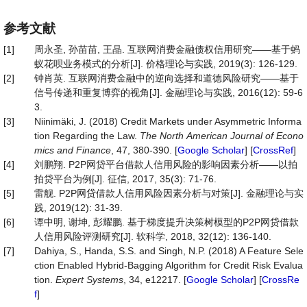
参考文献
[1]
周永圣, 孙苗苗, 王晶. 互联网消费金融债权信用研究——基于蚂
蚁花呗业务模式的分析[J]. 价格理论与实践, 2019(3): 126-129.
[2]
钟肖英. 互联网消费金融中的逆向选择和道德风险研究——基于
信号传递和重复博弈的视角[J]. 金融理论与实践, 2016(12): 59-6
3.
[3]
Niinimäki, J. (2018) Credit Markets under Asymmetric Informa
tion Regarding the Law.
The
North
American
Journal
of
Econo
mics
and
Finance
, 47, 380-390. [
Google Scholar
] [
CrossRef
]
[4]
刘鹏翔. P2P网贷平台借款人信用风险的影响因素分析——以拍
拍贷平台为例[J]. 征信, 2017, 35(3): 71-76.
[5]
雷舰. P2P网贷借款人信用风险因素分析与对策[J]. 金融理论与实
践, 2019(12): 31-39.
[6]
谭中明, 谢坤, 彭耀鹏. 基于梯度提升决策树模型的P2P网贷借款
人信用风险评测研究[J]. 软科学, 2018, 32(12): 136-140.
[7]
Dahiya, S., Handa, S.S. and Singh, N.P. (2018) A Feature Sele
ction Enabled Hybrid‐Bagging Algorithm for Credit Risk Evalua
tion.
Expert
Systems
, 34, e12217. [
Google Scholar
] [
CrossRe
f
]