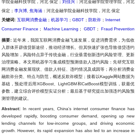
学院金融科技学院，河北 保定；
刘佳兴
：河北金融学院管理学院，河北
保定；
李兴博
,
焦海涵
：河北金融学院金融科技学院，河北 保定
关键词:
互联网消费金融
；
机器学习
；
GBDT
；
防欺诈
；
Internet
Consumer Finance
；
Machine Learning
；
GBDT
；
Fraud Prevention
摘要:
近年来，我国互联网消费金融飞速发展，促进消费需求，为低收
入群体开辟借贷新途径，推动经济增长。但其快速扩张也导致借贷违约
风险增加，风险特点异于传统金融，行业亟需创新违约风险管理、更新
治理策略。本文用机器学习集成模型预测借款人违约风险：先研究互联
网消费金融发展现状、借款人特征、违约情况及成因等；再分析消费金
融欺诈分类、特点与防范，概述反欺诈模型；接着以Kaggle网站数据为
基础，预处理后用XGBoost、LightGBM和CatBoost模型训练，获最优
参数，建立综合评价模型实证分析；最后基于研究提出加强违约风险预
测管理的建议。
Abstract:
In recent years, China’s internet consumer finance has
developed rapidly, boosting consumer demand, opening up new
lending channels for low-income groups, and driving economic
growth. However, its rapid expansion has also led to an increase in