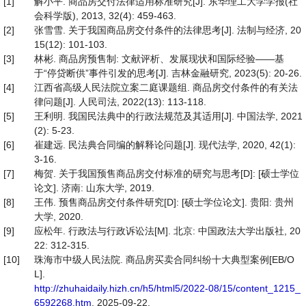
[1]
解小平. 商品房交付法律适用标准研究[J]. 东华理工大学学报(社
会科学版), 2013, 32(4): 459-463.
[2]
张雪雪. 关于我国商品房交付条件的法律思考[J]. 法制与经济, 20
15(12): 101-103.
[3]
林彬. 商品房预售制: 文献评析、发展现状和国际经验——基
于“停贷断供”事件引发的思考[J]. 吉林金融研究, 2023(5): 20-26.
[4]
江西省高级人民法院立案二庭课题组. 商品房交付条件的有关法
律问题[J]. 人民司法, 2022(13): 113-118.
[5]
王利明. 我国民法典中的行政法规范及其适用[J]. 中国法学, 2021
(2): 5-23.
[6]
崔建远. 民法典合同编的解释论问题[J]. 现代法学, 2020, 42(1):
3-16.
[7]
梅贺. 关于我国预售商品房交付标准的研究与思考[D]: [硕士学位
论文]. 济南: 山东大学, 2019.
[8]
王伟. 预售商品房交付条件研究[D]: [硕士学位论文]. 贵阳: 贵州
大学, 2020.
[9]
应松年. 行政法与行政诉讼法[M]. 北京: 中国政法大学出版社, 20
22: 312-315.
[10]
珠海市中级人民法院. 商品房买卖合同纠纷十大典型案例[EB/O
L].
http://zhuhaidaily.hizh.cn/h5/html5/2022-08/15/content_1215_
6592268.htm
, 2025-09-22.