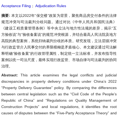
Acceptance Filing
；
Adjudication Rules
摘要:
本文以2022年“保交楼”政策为背景，聚焦商品房交付条件的法律
规范冲突与司法裁判分歧问题。通过对比《中华人民共和国民法典》
《建设工程质量管理条例》等中央立法与地方性法规的差异，揭示“五
方验收说”与“验收备案说”的规范冲突根源，并结合最高人民法院及地方
高院的典型案例，系统归纳裁判分歧的本质。研究发现，立法层级冲突
与行政监管介入民事交付的界限模糊是矛盾核心。本文建议通过司法解
释明确“验收备案”的行政管理属性，制定统一立法标准，并发布指导性
案例以统一司法尺度，最终实现行政监管、市场自律与司法裁判的协同
治理。
Abstract:
This article examines the legal conflicts and judicial
discrepancies in property delivery conditions under China’s 2022
“Property Delivery Guarantee” policy. By comparing the differences
between central legislation such as the “Civil Code of the People’s
Republic of China” and “Regulations on Quality Management of
Construction Projects” and local regulations, it identifies the root
causes of disputes between the “Five-Party Acceptance Theory” and