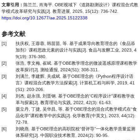
文章引用：
陈兰兰, 肖海平. OBE视域下《道路勘测设计》课程混合式教
学模式改革研究与实践[J]. 教育进展, 2025, 15(12): 736-742.
https://doi.org/10.12677/ae.2025.15122338
参考文献
[1]
扶庆权, 王蓉蓉, 韩苗苗, 等. 基于成果导向教育理念的《食品添
加剂》课程思政元素的设计与实践[J]. 食品与发酵工业, 2023, 4
9(19): 376-380.
[2]
张浩, 李文梅, 崔斌. 基于OBE教学理念的微波遥感原理课程教学
改革探讨[J]. 测绘通报, 2024(S1): 308-311.
[3]
刘满兰, 李建辉, 关成斌. 基于OBE理念的《Python程序设计语
言》课程混合式教学方法探索[J]. 计算机工程与科学, 2019, 41
(S1): 203-206.
[4]
刘杰, 赵永强, 刘晋钢. 基于OBE理念的“C程序设计”课程教学改
革与探索[J]. 教育理论与实践, 2022, 42(3): 61-63.
[5]
粟立丹, 丁捷, 吴华昌, 等. 基于OBE理念的混合式教学模式在“食
品化学”课程教学中的实践[J]. 化学教育(中英文), 2023, 44(12):
72-78.
[6]
刘晓燕. 基于OBE理念的高职院校“督评导”一体化教学质量监测
体系研究[J]. 中国职业技术教育, 2024(2): 90-95.