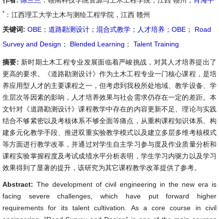
作者:
陈兰兰
：赣南科技学院资源与土木工程学院，江西 赣州；
肖海平
*
：江西理工大学土木与测绘工程学院，江西 赣州
关键词:
OBE
；
道路勘测设计
；
混合式教学
；
人才培养
；
OBE
；
Road
Survey and Design
；
Blended Learning
；
Talent Training
摘要:
新时期土木工程专业发展面临着严峻挑战，对其人才培养提出了
更高的要求。《道路勘测设计》作为土木工程专业一门核心课程，是培
养应用型人才的主要课程之一，但考虑到我校所处地域、教学设备、学
生层次等因素的影响，人才培养效果与社会需求仍存在一定的差距。本
文针对《道路勘测设计》课程教学中存在的内容更新不足、理论与实践
结合不够紧密以及考核体系不够全面等痛点，从重构课程知识体系、构
建多元化教学手段、推进双重实验教学模式以及建立多层多维考核模式
等方面进行教学改革，并通过对学生自主学习参与度及作业质量分析和
课程实验掌握程度及考试成绩水平分析表明，学生学习内驱力以及学习
效果得到了显著的提升，该研究为其它课程教学改革提供了参考。
Abstract:
The development of civil engineering in the new era is
facing severe challenges, which have put forward higher
requirements for its talent cultivation. As a core course in civil