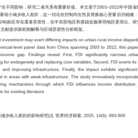
不同影响，研究二者关系有重要价值。本文基于2003~2022年中国
显著缩小城乡收入差距，这一结论在控制内生性及替换核心变量后仍稳健；
影响效应存在显著异质性，在中东部地区和基础设施薄弱地区更突出。研
有文献提供新机制解释与区域异质性分析框架。
ct investment may exert differing impacts on urban-rural income dispari
rovincial-level panel data from China spanning 2003 to 2022, this pap
ncome gap. Findings reveal: First, FDI significantly narrows urba
ing for endogeneity and replacing core variables; Second, FDI exerts its
and improving infrastructure. Finally, the impact exhibits significant
in areas with weak infrastructure. The study innovatively incorporates
lying mechanisms through which FDI influences income distribution,
for existing literature.
差距的影响研究[J]. 世界经济探索, 2025, 14(6): 893-905.