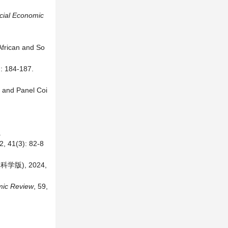
ocial Economic
African and So
4-187.
t and Panel Coi
.
3): 82-8
版), 2024,
ic Review
, 59,