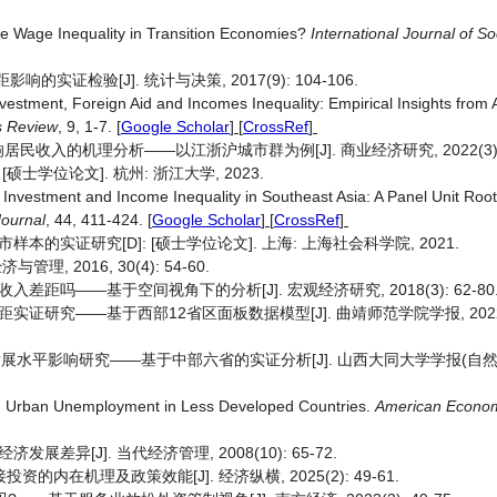
ease Wage Inequality in Transition Economies?
International Journal of S
的实证检验[J]. 统计与决策, 2017(9): 104-106.
vestment, Foreign Aid and Incomes Inequality: Empirical Insights from 
s Review
, 9, 1-7.
[
Google Scholar
] [
CrossRef
]
的机理分析——以江浙沪城市群为例[J]. 商业经济研究, 2022(3): 18
士学位论文]. 杭州: 浙江大学, 2023.
Investment and Income Inequality in Southeast Asia: A Panel Unit Roo
Journal
, 44, 411-424.
[
Google Scholar
] [
CrossRef
]
的实证研究[D]: [硕士学位论文]. 上海: 上海社会科学院, 2021.
, 2016, 30(4): 54-60.
距吗——基于空间视角下的分析[J]. 宏观经济研究, 2018(3): 62-80
研究——基于西部12省区面板数据模型[J]. 曲靖师范学院学报, 2022, 41(
发展水平影响研究——基于中部六省的实证分析[J]. 山西大同大学学报(自然科学
nd Urban Unemployment in Less Developed Countries.
American Econom
异[J]. 当代经济管理, 2008(10): 65-72.
内在机理及政策效能[J]. 经济纵横, 2025(2): 49-61.