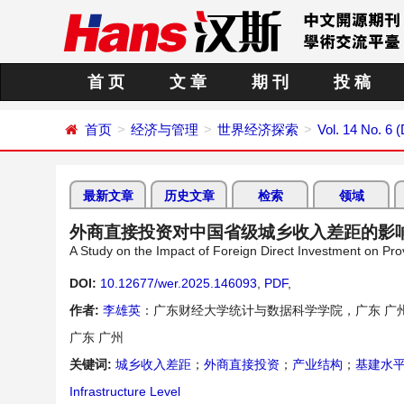
首 页
文 章
期 刊
投 稿
首页
经济与管理
世界经济探索
Vol. 14 No. 6
最新文章
历史文章
检索
领域
外商直接投资对中国省级城乡收入差距的影
A Study on the Impact of Foreign Direct Investment on Pr
DOI:
10.12677/wer.2025.146093
,
PDF
,
作者:
李雄英
：广东财经大学统计与数据科学学院，广东 广
广东 广州
关键词:
城乡收入差距
；
外商直接投资
；
产业结构
；
基建水
Infrastructure Level