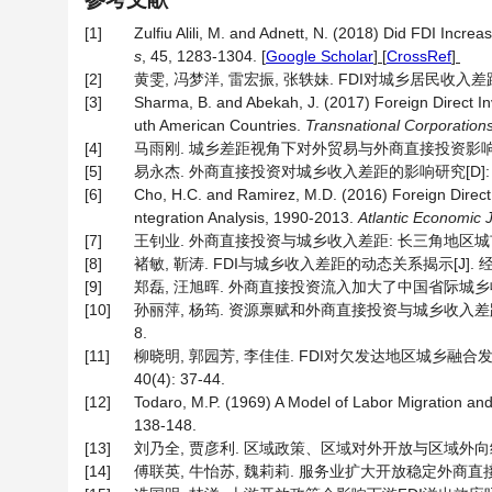
[1]
Zulfiu Alili, M. and Adnett, N. (2018) Did FDI Incr
s
, 45, 1283-1304.
[
Google Scholar
] [
CrossRef
]
[2]
黄雯, 冯梦洋, 雷宏振, 张轶妹. FDI对城乡居民收入差距影响
[3]
Sharma, B. and Abekah, J. (2017) Foreign Direct In
uth American Countries.
Transnational Corporation
[4]
马雨刚. 城乡差距视角下对外贸易与外商直接投资影响居民收入
[5]
易永杰. 外商直接投资对城乡收入差距的影响研究[D]: [硕
[6]
Cho, H.C. and Ramirez, M.D. (2016) Foreign Direct 
ntegration Analysis, 1990-2013.
Atlantic Economic 
[7]
王钊业. 外商直接投资与城乡收入差距: 长三角地区城市样本
[8]
褚敏, 靳涛. FDI与城乡收入差距的动态关系揭示[J]. 经济与管理
[9]
郑磊, 汪旭晖. 外商直接投资流入加大了中国省际城乡收入差
[10]
孙丽萍, 杨筠. 资源禀赋和外商直接投资与城乡收入差距实证
8.
[11]
柳晓明, 郭园芳, 李佳佳. FDI对欠发达地区城乡融合
40(4): 37-44.
[12]
Todaro, M.P. (1969) A Model of Labor Migration a
138-148.
[13]
刘乃全, 贾彦利. 区域政策、区域对外开放与区域外向经济发展差
[14]
傅联英, 牛怡苏, 魏莉莉. 服务业扩大开放稳定外商直接投资的