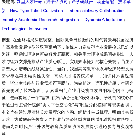
关键词:
新型人才培养
；
跨学科协同
；
产学研融合
；
动态适配
；
技术革
新
；
New-Type Talent Cultivation
；
Interdisciplinary Collaboration
；
Industry-Academia-Research Integration
；
Dynamic Adaptation
；
Technological Innovation
摘要:
在全球格局深度调整、国际竞争日趋激烈的时代背景与我国经济
向高质量发展转型的双重驱动下，传统人力密集型产业发展模式已难以
为继，亟需以理论创新破解发展瓶颈。相关重大理论成果明确指出，人
才与智力支撑是推动产业质态跃迁、实现效率提升的核心关键，凸显了
新型人才培养的战略紧迫性。当前，我国高等教育体系与经济转型发展
需求存在突出结构性失衡：高校人才培养模式单一，知识体系更迭滞
后，毕业生技能与行业需求严重脱节。为破解这一适配性难题，本研究
首先明晰了技术革新、要素重构与产业升级协同发展的核心内涵与特
征，进而构建了一个“需求–供给”动态适配的分析框架。该机制的核心在
于通过制度设计破解“协同平台空心化”与“利益分配模糊”等现实困境，
本文旨在通过厘清相关发展理念的内涵、解析其生成机理、明确其实践
要求，为破解高等教育人才培养与经济转型发展的适配难题提供路径，
进而为新时代产业升级与教育高质量协同发展提供理论参考与实践指
导。