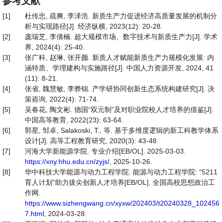
参考文献
[1]
杜传忠, 疏爽, 李泽浩. 新质生产力促进经济高质量发展的机制分
析与实现路径[J]. 经济纵横, 2023(12): 20-28.
[2]
庞瑞芝, 李倩楠. 超大规模市场、数字技术与新质生产力[J]. 学术
界, 2024(4): 25-40.
[3]
张广科, 赵琳, 张开颜. 新质人才赋能新质生产力规模化发展: 内
涵特质、学理建构与实施路径[J]. 中国人力资源开发, 2024, 41
(11): 8-21.
[4]
张省, 魏慧敏, 李骅锦. 产学研协同创新生态系统构建研究[J]. 决
策咨询, 2022(4): 71-74.
[5]
吴春花, 陶文彬. 德国“双元制”及对职业院校人才培养的借鉴[J].
中国高等教育, 2022(23): 63-64.
[6]
郭星, 邹卓, Salakoski, T., 等. 基于多维度逻辑的新工科教学体系
设计[J]. 高等工程教育研究, 2020(3): 43-48.
[7]
河海大学新能源学院. 专业介绍[EB/OL]. 2025-03-03.
https://xny.hhu.edu.cn/zyjs/
, 2025-10-26.
[8]
华中科技大学能源与动力工程学院. 能源与动力工程学院: “5211
育人计划”助力拔尖创新人才培养[EB/OL]. 全国高校思想政治工
作网.
https://www.sizhengwang.cn/xyxw/202403/t20240328_102456
7.html
, 2024-03-28.