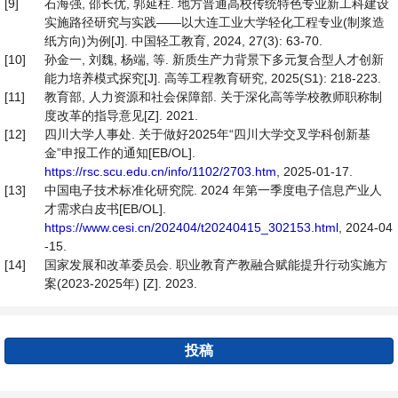
[9]
石海强, 邵长优, 郭延柱. 地方普通高校传统特色专业新工科建设
实施路径研究与实践——以大连工业大学轻化工程专业(制浆造
纸方向)为例[J]. 中国轻工教育, 2024, 27(3): 63-70.
[10]
孙金一, 刘魏, 杨端, 等. 新质生产力背景下多元复合型人才创新
能力培养模式探究[J]. 高等工程教育研究, 2025(S1): 218-223.
[11]
教育部, 人力资源和社会保障部. 关于深化高等学校教师职称制
度改革的指导意见[Z]. 2021.
[12]
四川大学人事处. 关于做好2025年“四川大学交叉学科创新基
金”申报工作的通知[EB/OL].
https://rsc.scu.edu.cn/info/1102/2703.htm
, 2025-01-17.
[13]
中国电子技术标准化研究院. 2024 年第一季度电子信息产业人
才需求白皮书[EB/OL].
https://www.cesi.cn/202404/t20240415_302153.html
, 2024-04
-15.
[14]
国家发展和改革委员会. 职业教育产教融合赋能提升行动实施方
案(2023-2025年) [Z]. 2023.
投稿