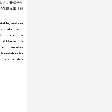
水平，开阔学生
代化建设事业健
stable, and our
 socialism with
ntinuous source
on of Marxism is
in universities
l foundation for
 characteristics