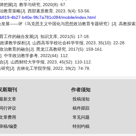
]. 教学与研究, 2020(8): 67.
J]. 西部素质教育, 2023, 9(4): 53-56.
-b819-4b27-b40e-9fc7a781c084/mobile/index.html
——评《马克思主义中国化与思想政治教育专题研究》[J]. 高教探索, 2019
合发展[J]. 知识文库, 2021(5): 17-18.
析[J]. 山西高等学校社会科学学报, 2023, 35(10): 22-28.
融合[J]. 黑龙江高教研究, 2017(5): 159-161.
政治教学参考, 2022(44): 112.
西财经大学学报, 2023, 45(S2): 110-112.
 吉林化工学院学报, 2022, 39(2): 74-78.
汉斯期刊
作者须知
最新文章
投稿须知
同行评议
稿件跟踪
文章费用
常见问题
审稿/编委
特别约稿