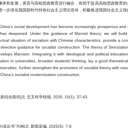
继承和发展，将其与高校思政教育进行融合，有助于提高高校思政教育的
进一步强化我国新时代特色社会主义理论宣传，积极推进我国社会主义现
 China’s social development has become increasingly prosperous and 
 has deepened. Under the guidance of Marxist theory, we will build
ctual situation of socialism with Chinese characteristics, provide a co
direction guidance for socialist construction. The theory of Sinicizati
lops Marxism. Integrating it with ideological and political education 
ation in universities, broaden students’ thinking, lay a good theoretica
iversities, further strengthen the promotion of socialist theory with new
China’s socialist modernization construction.
J]. 交叉科学快报, 2026, 10(1): 37-43.
例[J]. 新闻采编, 2025(5): 7-8.