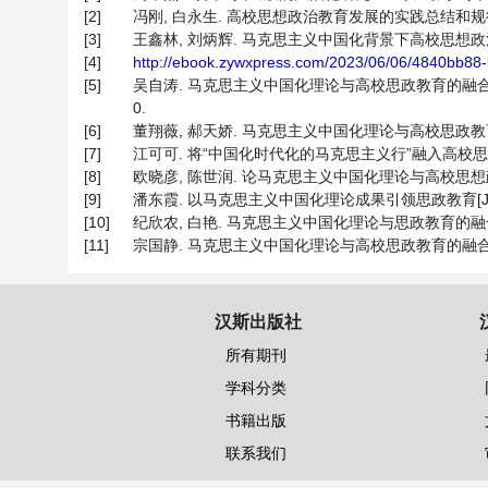
[2]
冯刚, 白永生. 高校思想政治教育发展的实践总结和规律把握[J
[3]
王鑫林, 刘炳辉. 马克思主义中国化背景下高校思想政治教育策略[
[4]
http://ebook.zywxpress.com/2023/06/06/4840bb88
[5]
吴自涛. 马克思主义中国化理论与高校思政教育的融合发展
0.
[6]
董翔薇, 郝天娇. 马克思主义中国化理论与高校思政教育工作的融
[7]
江可可. 将“中国化时代化的马克思主义行”融入高校思政课教学探
[8]
欧晓彦, 陈世润. 论马克思主义中国化理论与高校思想政治教育的
[9]
潘东霞. 以马克思主义中国化理论成果引领思政教育[J]. 中学
[10]
纪欣农, 白艳. 马克思主义中国化理论与思政教育的融合[J]. 山
[11]
宗国静. 马克思主义中国化理论与高校思政教育的融合研究[J].
汉斯出版社
所有期刊
学科分类
书籍出版
联系我们