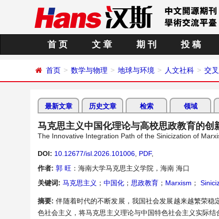
首 页
文 章
期 刊
投 稿
首页
数学与物理
地球与环境
人文社科
交叉
最新文章
历史文章
检索
领域
马克思主义中国化理论与高校思政教育的创
The Innovative Integration Path of the Sinicization of Marx
DOI:
10.12677/isl.2026.101006
,
PDF
,
作者:
郭 旺
：海南大学马克思主义学院，海南 海口
关键词:
马克思主义
；
中国化
；
思政教育
；
Marxism
；
Sinici
摘要:
伴随着时代的不断发展，我国社会发展越来越繁荣稳
色社会主义，将马克思主义理论与中国特色社会主义实际结