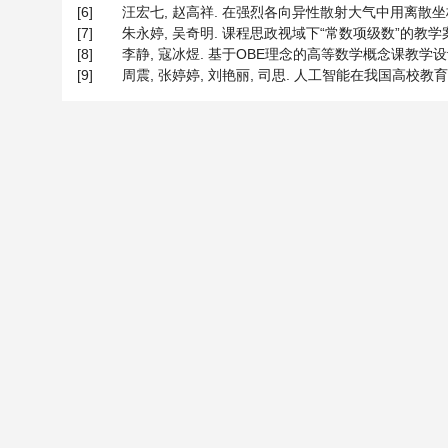
[6]
汪宏七, 赵高祥. 在强烈各向异性散射大气中用离散坐标法进行辐
[7]
朱永婷, 吴奇明. 课程思政视域下“常数项级数”的教学案例[J].
[8]
李静, 寇冰煜. 基于OBE理念的高等数学概念课教学设计——
[9]
周震, 张婷婷, 刘艳丽, 司思. 人工智能在我国高校教育教学