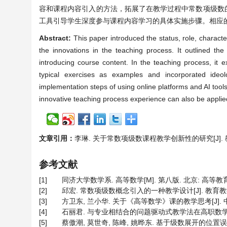
容和课程内容引入的方法，拓展了在教学过程中常数项级数
工具引导学生深度参与课程内容学习的具体实施步骤。相应
Abstract:
This paper introduced the status, role, characte
the innovations in the teaching process. It outlined th
introducing course content. In the teaching process, it 
typical exercises as examples and incorporated ideolo
implementation steps of using online platforms and AI tool
innovative teaching process experience can also be applied 
文章引用：
李琳. 关于常数项级数课程教学创新性的研究[J]. 教育进展,
参考文献
[1]
同济大学数学系. 高等数学[M]. 第八版. 北京: 高等教育
[2]
邱宏. 常数项级数概念引入的一种教学设计[J]. 教育教学论坛, 
[3]
方卫东, 兰小华. 关于《高等数学》课的教学思考[J]. 中华文化
[4]
石丽君. 与专业相结合的问题驱动式教学法在高职数学课堂上的
[5]
蔡傲潮, 莫世奇, 陈峰, 姚晔东. 基于级数展开的位置误差加权