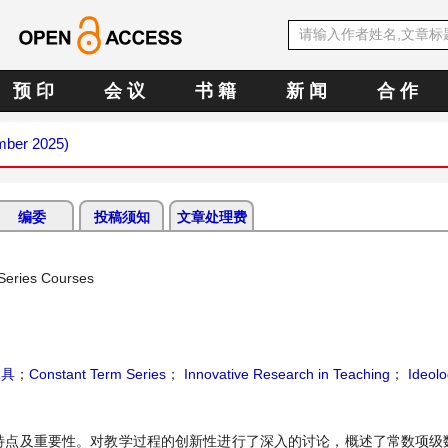
预 印
会 议
书 籍
新 闻
合 作
mber 2025)
编委
投稿须知
文章处理费
 Series Courses
工具
；
Constant Term Series
；
Innovative Research in Teaching
；
Ideolo
特点及重要性。对教学过程的创新性进行了深入的讨论，概述了常数项级