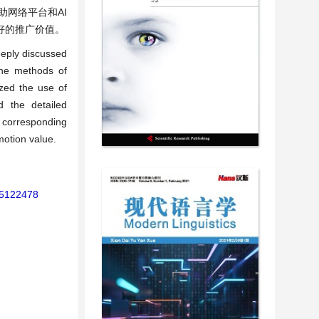
网络平台和AI
好的推广价值。
deeply discussed
 the methods of
ized the use of
d the detailed
e corresponding
motion value.
.15122478