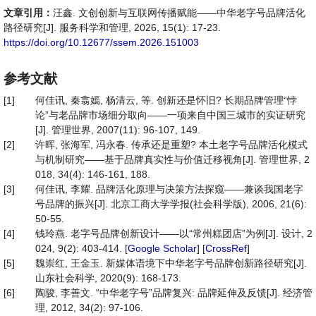
文章引用：
汪鑫. 文创创新与互联网传播赋能——中华老字号品牌活化
路径研究[J]. 服务科学和管理, 2026, 15(1): 17-23.
https://doi.org/10.12677/ssem.2026.151003
参考文献
[1]
何佳讯, 秦翕嫣, 杨清云, 等. 创新还是怀旧? 长期品牌管理“悖
论”与老品牌市场细分取向——一项来自中国三城市的实证研究
[J]. 管理世界, 2007(11): 96-107, 149.
[2]
许晖, 张海军, 冯永春. 传承还是重塑? 本土老字号品牌活化模式
与机制研究——基于品牌真实性与价值迁移视角[J]. 管理世界, 2
018, 34(4): 146-161, 188.
[3]
何佳讯, 李耀. 品牌活化原理与决策方法探窥——兼谈我国老字
号品牌的振兴[J]. 北京工商大学学报(社会科学版), 2006, 21(6):
50-55.
[4]
钱玲燕. 老字号品牌创新设计——以“常州糕团店”为例[J]. 设计, 2
024, 9(2): 403-414. [
Google Scholar
] [
CrossRef
]
[5]
魏崇红, 王金玉. 新媒体语境下中华老字号品牌创新路径研究[J].
山东社会科学, 2020(9): 168-173.
[6]
陶骏, 李善文. “中华老字号”品牌复兴: 品牌延伸及反馈[J]. 经济管
理, 2012, 34(2): 97-106.