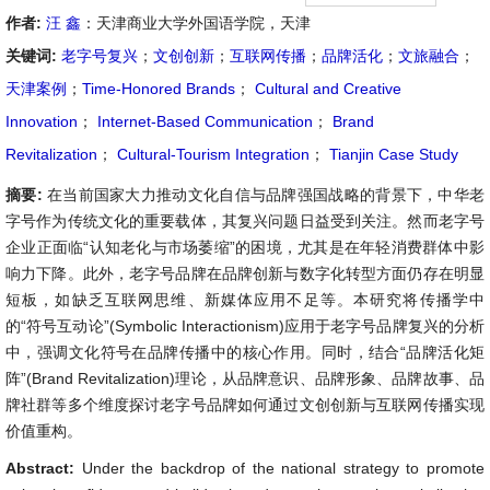
作者:
汪 鑫
：天津商业大学外国语学院，天津
关键词:
老字号复兴
；
文创创新
；
互联网传播
；
品牌活化
；
文旅融合
；
天津案例
；
Time-Honored Brands
；
Cultural and Creative
Innovation
；
Internet-Based Communication
；
Brand
Revitalization
；
Cultural-Tourism Integration
；
Tianjin Case Study
摘要:
在当前国家大力推动文化自信与品牌强国战略的背景下，中华老
字号作为传统文化的重要载体，其复兴问题日益受到关注。然而老字号
企业正面临“认知老化与市场萎缩”的困境，尤其是在年轻消费群体中影
响力下降。此外，老字号品牌在品牌创新与数字化转型方面仍存在明显
短板，如缺乏互联网思维、新媒体应用不足等。本研究将传播学中
的“符号互动论”(Symbolic Interactionism)应用于老字号品牌复兴的分析
中，强调文化符号在品牌传播中的核心作用。同时，结合“品牌活化矩
阵”(Brand Revitalization)理论，从品牌意识、品牌形象、品牌故事、品
牌社群等多个维度探讨老字号品牌如何通过文创创新与互联网传播实现
价值重构。
Abstract:
Under the backdrop of the national strategy to promote