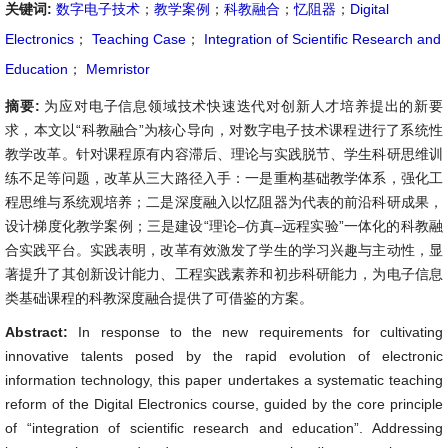
关键词:
数字电子技术
；
教学案例
；
科教融合
；
忆阻器
；
Digital
Electronics
；
Teaching Case
；
Integration of Scientific Research and
Education
；
Memristor
摘要:
为应对电子信息领域技术快速迭代对创新人才培养提出的新要
求，本文以“科教融合”为核心导向，对数字电子技术课程进行了系统性
教学改革。针对课程原有内容滞后、理论与实践脱节、学生科研思维训
练不足等问题，改革从三大路径入手：一是重构基础教学体系，强化工
程思维与系统观培养；二是深度融入以忆阻器为代表的前沿科研成果，
设计梯度化教学案例；三是建设“理论–仿真–远程实验”一体化的科教融
合实践平台。实践表明，改革有效激发了学生的学习兴趣与主动性，显
著提升了其创新设计能力、工程实践素养和初步科研能力，为电子信息
类基础课程的科教深度融合提供了可借鉴的方案。
Abstract:
In response to the new requirements for cultivating
innovative talents posed by the rapid evolution of electronic
information technology, this paper undertakes a systematic teaching
reform of the Digital Electronics course, guided by the core principle
of “integration of scientific research and education”. Addressing