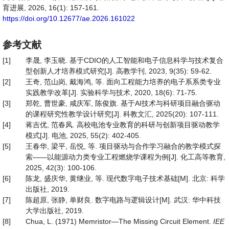
育进展, 2026, 16(1): 157-161.
https://doi.org/10.12677/ae.2026.161022
参考文献
[1]
李晟, 李玉晓. 基于CDIO的人工智能和电子信息科学与技术复合
型创新人才培养模式研究[J]. 高教学刊, 2023, 9(35): 59-62.
[2]
王奇, 范山岗, 戴海鸿, 等. 面向工程能力培养的电子系系类专业
实践教学改革[J]. 实验科学与技术, 2020, 18(6): 71-75.
[3]
郑乾, 曹世豪, 咸庆军, 陈俊旗. 基于AI技术与科研项目融合驱动
的课程研究性教学设计研究[J]. 科教文汇, 2025(20): 107-111.
[4]
蒋吉优, 范春凤. 高校电池专业教育的科研与创新项目驱动教学
模式[J]. 电池, 2025, 55(2): 402-405.
[5]
王春华, 梁平, 岳悦, 等. 项目驱动与合作学习融合的教学模式探
索——以能源动力类专业工程燃烧学课程为例[J]. 化工高等教育,
2025, 42(3): 100-106.
[6]
陈龙, 盛庆华, 黄继业, 等. 现代数字电子技术基础[M]. 北京: 科学
出版社, 2019.
[7]
陈超原, 张静, 单财良. 数字电路与逻辑设计[M]. 武汉: 华中科技
大学出版社, 2019.
[8]
Chua, L. (1971) Memristor—The Missing Circuit Element.
IEE