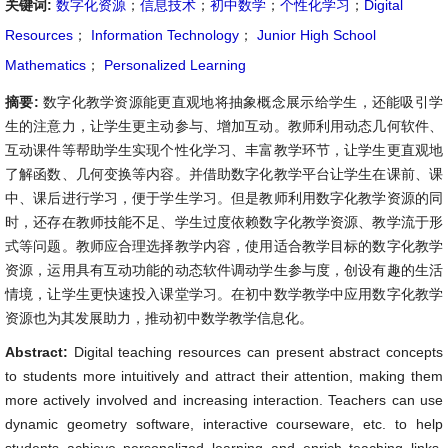
关键词:
数字化资源
；
信息技术
；
初中数学
；
个性化学习
；
Digital
Resources
；
Information Technology
；
Junior High School
Mathematics
；
Personalized Learning
摘要:
数字化教学资源能更直观地将抽象概念展示给学生，还能吸引学
生的注意力，让学生更主动参与、增加互动。教师利用动态几何软件、
互动课件等帮助学生实现个性化学习、丰富教学环节，让学生更直观地
了解函数、几何变换等内容。并借助数字化教学平台让学生在课前、课
中、课后进行学习，便于学生学习。但是教师利用数字化教学资源的同
时，还存在教师技能不足、学生过度依赖数字化教学资源、教学流于形
式等问题。教师应合理选择教学内容，使用适合教学目标的数字化教学
资源，运用具有互动功能的动态软件调动学生参与度，创设有趣的生活
情境，让学生更快速投入课堂学习。在初中数学教学中应用数字化教学
资源也为其发展助力，推动初中数学教学信息化。
Abstract:
Digital teaching resources can present abstract concepts
to students more intuitively and attract their attention, making them
more actively involved and increasing interaction. Teachers can use
dynamic geometry software, interactive courseware, etc. to help