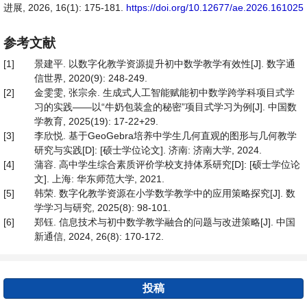
进展, 2026, 16(1): 175-181.
https://doi.org/10.12677/ae.2026.161025
参考文献
[1]
景建平. 以数字化教学资源提升初中数学教学有效性[J]. 数字通
信世界, 2020(9): 248-249.
[2]
金雯雯, 张宗余. 生成式人工智能赋能初中数学跨学科项目式学
习的实践——以“牛奶包装盒的秘密”项目式学习为例[J]. 中国数
学教育, 2025(19): 17-22+29.
[3]
李欣悦. 基于GeoGebra培养中学生几何直观的图形与几何教学
研究与实践[D]: [硕士学位论文]. 济南: 济南大学, 2024.
[4]
蒲容. 高中学生综合素质评价学校支持体系研究[D]: [硕士学位论
文]. 上海: 华东师范大学, 2021.
[5]
韩荣. 数字化教学资源在小学数学教学中的应用策略探究[J]. 数
学学习与研究, 2025(8): 98-101.
[6]
郑钰. 信息技术与初中数学教学融合的问题与改进策略[J]. 中国
新通信, 2024, 26(8): 170-172.
投稿