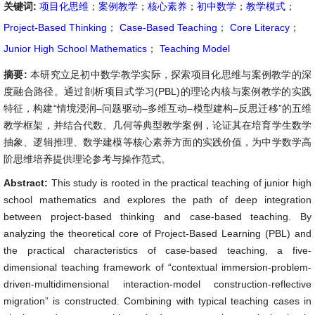
关键词:
项目化思维
；
案例教学
；
核心素养
；
初中数学
；
教学模式
；
Project-Based Thinking
；
Case-Based Teaching
；
Core Literacy
；
Junior High School Mathematics
；
Teaching Model
摘要:
本研究立足初中数学教学实际，探索项目化思维与案例教学的深
度融合路径。通过剖析项目式学习(PBL)的理论内核与案例教学的实践
特征，构建“情境浸润–问题驱动–多维互动–模型建构–反思迁移”的五维
教学框架，并结合代数、几何等典型教学案例，论证其在培育学生数学
抽象、逻辑推理、数学建模等核心素养方面的实践价值，为中学数学高
阶思维培养提供理论参考与操作范式。
Abstract:
This study is rooted in the practical teaching of junior high
school mathematics and explores the path of deep integration
between project-based thinking and case-based teaching. By
analyzing the theoretical core of Project-Based Learning (PBL) and
the practical characteristics of case-based teaching, a five-
dimensional teaching framework of “contextual immersion-problem-
driven-multidimensional interaction-model construction-reflective
migration” is constructed. Combining with typical teaching cases in