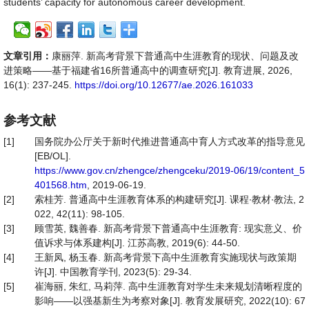
students’ capacity for autonomous career development.
文章引用：
康丽萍. 新高考背景下普通高中生涯教育的现状、问题及改
进策略——基于福建省16所普通高中的调查研究[J]. 教育进展, 2026,
16(1): 237-245.
https://doi.org/10.12677/ae.2026.161033
参考文献
[1]
国务院办公厅关于新时代推进普通高中育人方式改革的指导意见
[EB/OL].
https://www.gov.cn/zhengce/zhengceku/2019-06/19/content_5
401568.htm
, 2019-06-19.
[2]
索桂芳. 普通高中生涯教育体系的构建研究[J]. 课程∙教材∙教法, 2
022, 42(11): 98-105.
[3]
顾雪英, 魏善春. 新高考背景下普通高中生涯教育: 现实意义、价
值诉求与体系建构[J]. 江苏高教, 2019(6): 44-50.
[4]
王新凤, 杨玉春. 新高考背景下高中生涯教育实施现状与政策期
许[J]. 中国教育学刊, 2023(5): 29-34.
[5]
崔海丽, 朱红, 马莉萍. 高中生涯教育对学生未来规划清晰程度的
影响——以强基新生为考察对象[J]. 教育发展研究, 2022(10): 67