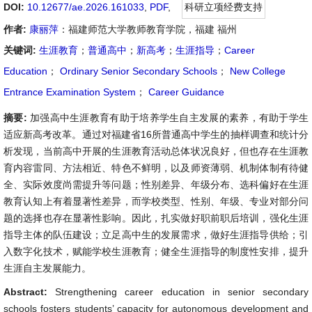
DOI:
10.12677/ae.2026.161033
,
PDF
,
科研立项经费支持
作者:
康丽萍
：福建师范大学教师教育学院，福建 福州
关键词:
生涯教育
；
普通高中
；
新高考
；
生涯指导
；
Career
Education
；
Ordinary Senior Secondary Schools
；
New College
Entrance Examination System
；
Career Guidance
摘要:
加强高中生涯教育有助于培养学生自主发展的素养，有助于学生
适应新高考改革。通过对福建省16所普通高中学生的抽样调查和统计分
析发现，当前高中开展的生涯教育活动总体状况良好，但也存在生涯教
育内容雷同、方法相近、特色不鲜明，以及师资薄弱、机制体制有待健
全、实际效度尚需提升等问题；性别差异、年级分布、选科偏好在生涯
教育认知上有着显著性差异，而学校类型、性别、年级、专业对部分问
题的选择也存在显著性影响。因此，扎实做好职前职后培训，强化生涯
指导主体的队伍建设；立足高中生的发展需求，做好生涯指导供给；引
入数字化技术，赋能学校生涯教育；健全生涯指导的制度性安排，提升
生涯自主发展能力。
Abstract:
Strengthening career education in senior secondary
schools fosters students’ capacity for autonomous development and