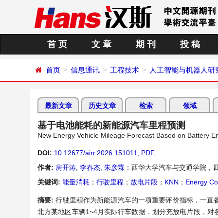
首 页
文 章
期 刊
投 稿
首页
信息通讯
工程技术
人工智能与机器人研
最新文章
历史文章
检索
领域
基于电池能耗的新能源汽车里程预测
New Energy Vehicle Mileage Forecast Based on Battery 
DOI:
10.12677/airr.2026.151011
,
PDF
,
作者:
房开涛
,
李春杰
,
朱彦霖
：西华大学汽车与交通学院，四
关键词:
能量消耗
；
行驶里程
；
放电片段
；
KNN
；
Energy Co
摘要:
行驶里程作为新能源汽车的一项重要评价指标，一直
北方某地区车辆1~4月实际行车数据，划分充放电片段，