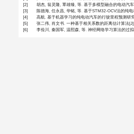
[2]
胡杰, 翁灵隆, 覃雄臻, 等. 基于多模型融合的电动汽车行驶里程
[3]
陈德海, 任永昌, 华铭, 等. 基于STM32-OCV法的纯电动汽
[4]
高航. 基于机器学习的纯电动汽车的行驶里程预测研究[D]:
[5]
张二伟, 肖文书. 一种基于相关系数的距离估计算法[J]. 现代雷达
[6]
李俭川, 秦国军, 温熙森, 等. 神经网络学习算法的过拟合问题