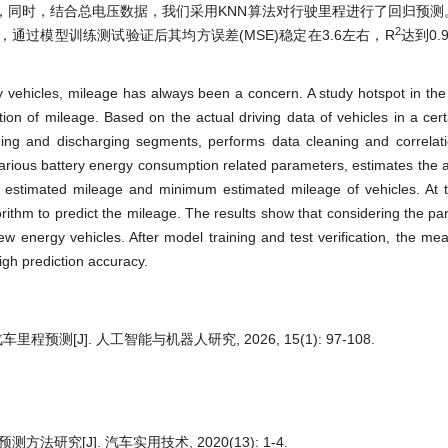
，同时，结合总电压数据，我们采用KNN算法对行驶里程进行了回归预测
2
过模型训练测试验证后其均方误差(MSE)稳定在3.6左右，R
达到0.
 vehicles, mileage has always been a concern. A study hotspot in the f
on of mileage. Based on the actual driving data of vehicles in a cert
rging and discharging segments, performs data cleaning and correlat
f various battery energy consumption related parameters, estimates the
 estimated mileage and minimum estimated mileage of vehicles. At 
rithm to predict the mileage. The results show that considering the pa
ew energy vehicles. After model training and test verification, the me
igh prediction accuracy.
测[J]. 人工智能与机器人研究, 2026, 15(1): 97-108.
究[J]. 汽车实用技术, 2020(13): 1-4.