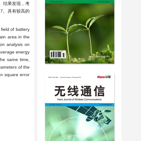
。结果发现，考
97。具有较高的
ield of battery
ain area in the
ion analysis on
 average energy
the same time,
rameters of the
an square error