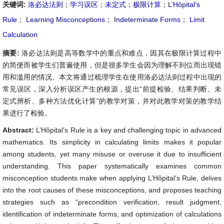
关键词:
洛必达法则
；
学习误区
；
未定式
；
极限计算
；
L’Hôpital’s
Rule
；
Learning Misconceptions
；
Indeterminate Forms
；
Limit
Calculation
摘要:
洛必达法则是高等数学中的重点和难点，因其在极限计算过程中
的简便而被学生们普遍使用，但是很多学生会因为理解不到位而出现错
用和滥用的情况。本文将通过梳理学生在使用洛必达法则过程中出现的
常见误区，深入分析误区产生的根源，提出“前提检验、结果判断、未
定式辨析、多种方法优化计算”的教学对策，并对此教学对策的教学结
果进行了检验。
Abstract:
L’Hôpital’s Rule is a key and challenging topic in advanced
mathematics. Its simplicity in calculating limits makes it popular
among students, yet many misuse or overuse it due to insufficient
understanding. This paper systematically examines common
misconception students make when applying L’Hôpital’s Rule, delves
into the root causes of these misconceptions, and proposes teaching
strategies such as “precondition verification, result judgment,
identification of indeterminate forms, and optimization of calculations