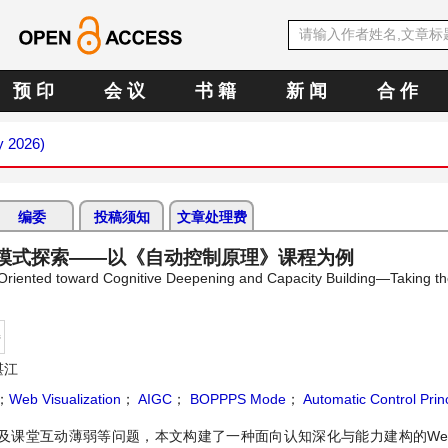
预 印
会 议
书 籍
新 闻
合 作
y 2026)
编委
投稿须知
文章处理费
学模式探索——以《自动控制原理》课程为例
 Oriented toward Cognitive Deepening and Capacity Building—Taking th
持
湛江
；
Web Visualization
；
AIGC
；
BOPPPS Mode
；
Automatic Control Prin
及课堂互动薄弱等问题，本文构建了一种面向认知深化与能力建构的We