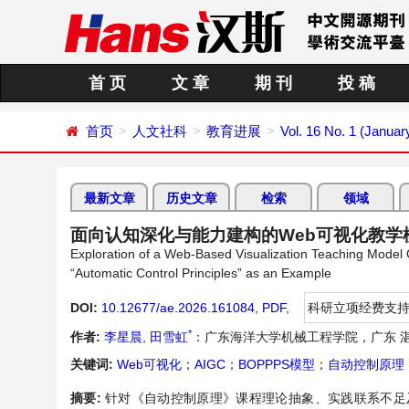
首 页
文 章
期 刊
投 稿
首页
人文社科
教育进展
Vol. 16 No. 1 (Januar
最新文章
历史文章
检索
领域
面向认知深化与能力建构的Web可视化教
Exploration of a Web-Based Visualization Teaching Model
“Automatic Control Principles” as an Example
DOI:
10.12677/ae.2026.161084
,
PDF
,
科研立项经费支
*
作者:
李星晨
,
田雪虹
：广东海洋大学机械工程学院，广东 
关键词:
Web可视化
；
AIGC
；
BOPPPS模型
；
自动控制原理
摘要:
针对《自动控制原理》课程理论抽象、实践联系不足