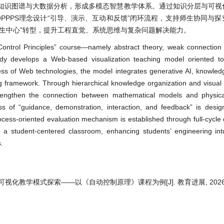
、知识图谱与大数据分析，形成多模态智慧教学体系。通过知识分层与可视
PPPS理念设计“引导、演示、互动和反馈”闭环流程，支持师生协同与
生中心”转型，提升工程直觉、系统思维与复杂问题解决能力。
Control Principles” course—namely abstract theory, weak connection 
study develops a Web-based visualization teaching model oriented to
ess of Web technologies, the model integrates generative AI, knowle
ing framework. Through hierarchical knowledge organization and visual 
rengthen the connection between mathematical models and physi
 of “guidance, demonstration, interaction, and feedback” is desig
rocess-oriented evaluation mechanism is established through full-cycle d
o a student-centered classroom, enhancing students’ engineering int
.
化教学模式探索——以《自动控制原理》课程为例[J]. 教育进展, 2026, 16(