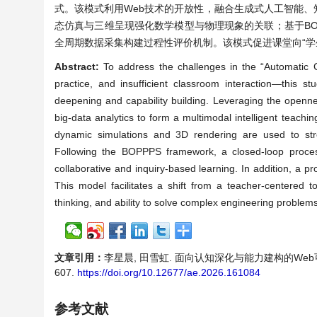
式。该模式利用Web技术的开放性，融合生成式人工智能
态仿真与三维呈现强化数学模型与物理现象的关联；基于BO
全周期数据采集构建过程性评价机制。该模式促进课堂向“学
Abstract:
To address the challenges in the “Automatic 
practice, and insufficient classroom interaction—this 
deepening and capability building. Leveraging the openn
big-data analytics to form a multimodal intelligent teach
dynamic simulations and 3D rendering are used to st
Following the BOPPPS framework, a closed-loop process
collaborative and inquiry-based learning. In addition, a p
This model facilitates a shift from a teacher-centered t
thinking, and ability to solve complex engineering problems
文章引用：
李星晨, 田雪虹. 面向认知深化与能力建构的Web可视
607.
https://doi.org/10.12677/ae.2026.161084
参考文献