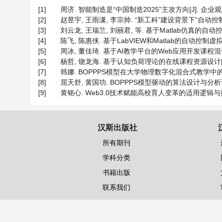
[1]
周济. 智能制造是“中国制造2025”主攻方向[J]. 企业观察家, 
[2]
赵昱宇, 王雨潇, 李宗帅. “新工科”建设背景下“自动控制原理
[3]
刘云龙, 王瑞兰, 刘丽君, 等. 基于Matlab仿真的自动控制原
[4]
陈飞, 陈惠侠. 基于LabVIEW和Matlab的自动控制虚拟实验系
[5]
周冰, 董佳琦. 基于AI教学平台的Web应用开发课程混合式教学模
[6]
杨哲, 饶龙海. 基于认知负荷理论的在线课程资源设计[J]. 电气
[7]
韩娜. BOPPPS模型在大学物理数字化混合式教学中的应用[J]
[8]
屈天舒, 黄国功. BOPPPS模型驱动的算法设计与分析课程混合
[9]
黄铭心. Web3.0技术赋能高校育人变革的适用逻辑与推进策略[
汉斯出版社
所有期刊
学科分类
书籍出版
联系我们