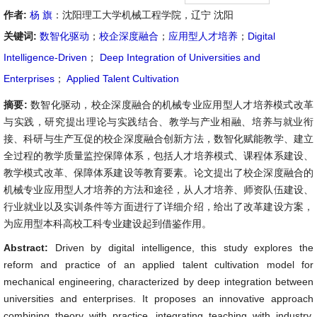
作者:
杨 旗
：沈阳理工大学机械工程学院，辽宁 沈阳
关键词:
数智化驱动
；
校企深度融合
；
应用型人才培养
；
Digital
Intelligence-Driven
；
Deep Integration of Universities and
Enterprises
；
Applied Talent Cultivation
摘要:
数智化驱动，校企深度融合的机械专业应用型人才培养模式改革
与实践，研究提出理论与实践结合、教学与产业相融、培养与就业衔
接、科研与生产互促的校企深度融合创新方法，数智化赋能教学、建立
全过程的教学质量监控保障体系，包括人才培养模式、课程体系建设、
教学模式改革、保障体系建设等教育要素。论文提出了校企深度融合的
机械专业应用型人才培养的方法和途径，从人才培养、师资队伍建设、
行业就业以及实训条件等方面进行了详细介绍，给出了改革建设方案，
为应用型本科高校工科专业建设起到借鉴作用。
Abstract:
Driven by digital intelligence, this study explores the
reform and practice of an applied talent cultivation model for
mechanical engineering, characterized by deep integration between
universities and enterprises. It proposes an innovative approach
combining theory with practice, integrating teaching with industry,