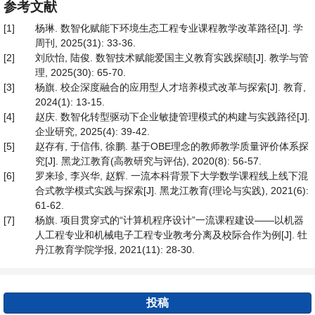
参考文献
[1]
杨琳. 数智化赋能下环境生态工程专业课程教学改革路径[J]. 学
周刊, 2025(31): 33-36.
[2]
刘欣怡, 陆俊. 数智技术赋能爱国主义教育实践探赜[J]. 教学与管
理, 2025(30): 65-70.
[3]
杨旗. 校企深度融合的应用型人才培养模式改革与探索[J]. 教育,
2024(1): 13-15.
[4]
赵庆. 数智化转型驱动下企业敏捷管理模式的构建与实践路径[J].
企业研究, 2025(4): 39-42.
[5]
赵存有, 于信伟, 徐鹏. 基于OBE理念的教师教学质量评价体系探
究[J]. 黑龙江教育(高教研究与评估), 2020(8): 56-57.
[6]
罗来珍, 李兴华, 赵辉. 一流本科背景下大学数学课程线上线下混
合式教学模式实践与探索[J]. 黑龙江教育(理论与实践), 2021(6):
61-62.
[7]
杨旗. 项目贯穿式的“计算机程序设计”一流课程建设——以机器
人工程专业和机械电子工程专业教考分离及校际合作为例[J]. 牡
丹江教育学院学报, 2021(11): 28-30.
投稿