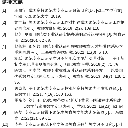
参考文献
[1]
王丽宁. 我国高校师范类专业认证政策研究[D]: [硕士学位论文].
沈阳: 沈阳师范大学, 2019.
[2]
龙宝新. 美国师范专业认证工作对构建我国师范专业认证工作框
架的启示[J]. 教师发展研究, 2018, 2(2): 109-118.
[3]
赵英, 夏蕾. 师范类专业认证实施办法的政策议程分析[J]. 教育评
论, 2020(10): 62-68.
[4]
赵长林, 邵怀领. 师范专业认证引领教师教育人才培养体系校本
重构的思考[J]. 上海教育评估研究, 2022, 11(3): 6-10.
[5]
杨跃. 师范专业认证制度改革的现实困境与治理对策——基于新
制度主义理论视角的分析[J]. 现代教育管理, 2018(2): 71-76.
[6]
陈德云, 周南照. 教师专业标准及其认证体系的开发——以美国
优秀教师专业标准及认证为例[J]. 教育研究, 2013, 34(7): 128-1
35.
[7]
唐成燕. 基于师范类专业认证标准的高校教师内涵发展路径[J].
高教学刊, 2021, 7(16): 160-163.
[8]
霍东华, 刘红玉, 庞斌. 师范类专业认证背景下的课程体系构建
——以数学与应用数学专业为例[J]. 学园, 2022, 15(23): 61-64.
[9]
陈梦. 专业认证背景下师范生教育教学能力训练策略[J]. 广东教
育, 2022(12): 59-61.
[10]
毕丹. 专业认证视域下小学英语教育课程与教学改革研究[J]. 佳