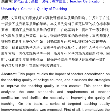
关键词:
师范认证
；
高校
；
课程
；
教学质量
；
Teacher Certification
；
University
；
Course
；
Quality of Teaching
摘要:
文章研究了师范认证对高校课程教学质量的影响，并探讨了在这
一背景下提升教学质量的策略。本文首先分析了师范认证的核心标准和
要求，明确了提升教学质量的必要性。在此基础上，提出了一系列针对
性的教学质量提升策略。首先，强调转变教师的教学理念，重视师范认
证对课程教学系统化的引领，以确保教学内容与认证标准的高度契合。
其次，创新课程教学方法，重视学生的主体地位，通过引入学生中心的
教学方法、强化实践教学等手段，激发学生的学习动力和创新精神。同
时，优化教学质量评价体系，确保评价结果与师范认证标准的一致性，
并通过反馈机制引导教师持续改进教学。
Abstract:
This paper studies the impact of teacher accreditation on
the teaching quality of college courses, and discusses the strategies
to improve the teaching quality in this context. This paper first
analyzes the core standards and requirements of teacher
certification, and clarifies the necessity of improving the quality of
teaching. On this basis, a series of targeted teaching quality
improvement strategies was proposed. First of all, it emphasizes the