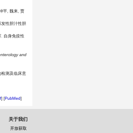
钟平, 魏来, 贾
. 原发性胆汁性胆
庄辉. 自身免疫性
nterology
and
谱的检测及临床意
f
] [
PubMed
]
关于我们
开放获取