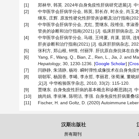
[1]
郑林华, 韩英. 2024年自身免疫性肝病研究进展[J]. 中华肝脏病
[2]
中华医学会肝病学分会, 韩英, 郭长存, 时永全, 尚玉龙, 
继东, 庄辉. 原发性硬化性胆管炎诊断及治疗指南(2021) [J].
[3]
中华医学会肝病学分会, 尤红, 贾继东, 段维佳, 李淑香, 
管炎的诊断和治疗指南(2021) [J]. 临床肝胆病杂志, 2022, 
[4]
中华医学会肝病学分会, 马雄, 王绮夏, 肖潇, 苗琪, 连敏
肝炎诊断和治疗指南(2021) [J]. 临床肝胆病杂志, 2022, 3
[5]
张利方, 郑山根, 钟情, 付丽萍. 肝抗原自身抗体在自身免疫性肝
[6]
Yang, F., Wang, Q., Bian, Z., Ren, L., Jia, J. and 
Hepatology
, 30, 1230-1236. [
Google Scholar
] [
Cros
[7]
闫静静, 朱清静, 杨玲. 瞬时弹性成像技术在自身免疫性肝病中的
[8]
胡朝军, 杨国香, 李晞, 李永哲, 李丽君, 张蜀澜
义[J]. 中华检验医学杂志, 2010, 33(2): 115-120.
[9]
贾继东. 自身免疫性肝病的基本概念和诊断思路[J]. 中华肝脏病
[10]
姚尚娟, 李依琳, 陈明洁, 李强. 自身免疫性肝病重叠综合征的诊
[11]
Fischer, H. and Goltz, D. (2020) Autoimmune Lebe
汉斯出版社
所有期刊