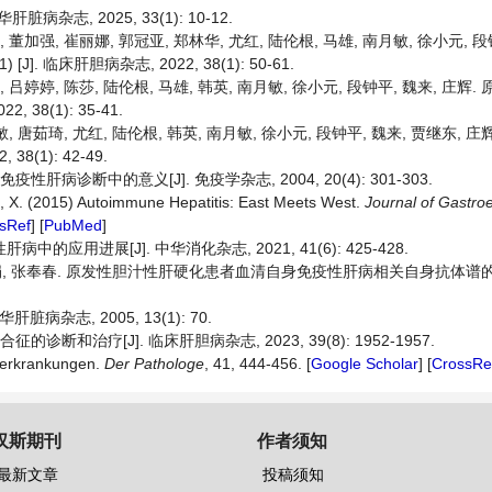
杂志, 2025, 33(1): 10-12.
董加强, 崔丽娜, 郭冠亚, 郑林华, 尤红, 陆伦根, 马雄, 南月敏, 徐小元, 段
 临床肝胆病杂志, 2022, 38(1): 50-61.
吕婷婷, 陈莎, 陆伦根, 马雄, 韩英, 南月敏, 徐小元, 段钟平, 魏来, 庄辉
38(1): 35-41.
, 唐茹琦, 尤红, 陆伦根, 韩英, 南月敏, 徐小元, 段钟平, 魏来, 贾继东, 
8(1): 42-49.
病诊断中的意义[J]. 免疫学杂志, 2004, 20(4): 301-303.
Ma, X. (2015) Autoimmune Hepatitis: East Meets West.
Journal
of
Gastroe
sRef
] [
PubMed
]
应用进展[J]. 中华消化杂志, 2021, 41(6): 425-428.
, 董晓娟, 张奉春. 原发性胆汁性肝硬化患者血清自身免疫性肝病相关自身抗体
杂志, 2005, 13(1): 70.
断和治疗[J]. 临床肝胆病杂志, 2023, 39(8): 1952-1957.
rerkrankungen.
Der Pathologe
, 41, 444-456. [
Google Scholar
] [
CrossRe
汉斯期刊
作者须知
最新文章
投稿须知