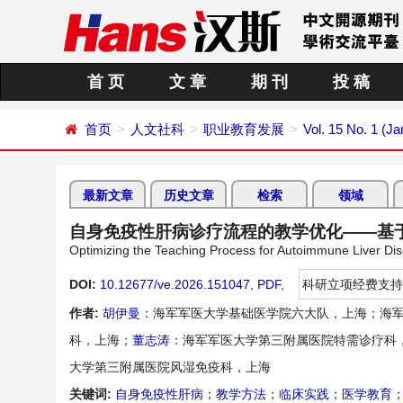
首 页
文 章
期 刊
投 稿
首页
人文社科
职业教育发展
Vol. 15 No. 1 (J
最新文章
历史文章
检索
领域
自身免疫性肝病诊疗流程的教学优化——基
Optimizing the Teaching Process for Autoimmune Liver Di
DOI:
10.12677/ve.2026.151047
,
PDF
,
科研立项经费支持
作者:
胡伊曼
：海军军医大学基础医学院六大队，上海；海
科，上海；
董志涛
：海军军医大学第三附属医院特需诊疗科
大学第三附属医院风湿免疫科，上海
关键词:
自身免疫性肝病
；
教学方法
；
临床实践
；
医学教育