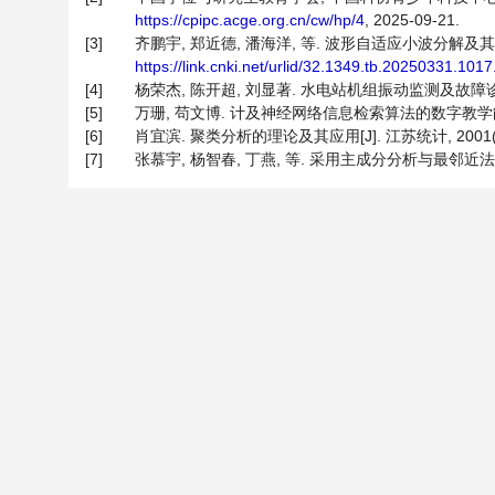
https://cpipc.acge.org.cn/cw/hp/4
, 2025-09-21.
[3]
齐鹏宇, 郑近德, 潘海洋, 等. 波形自适应小波分解及其在
https://link.cnki.net/urlid/32.1349.tb.20250331.101
[4]
杨荣杰, 陈开超, 刘显著. 水电站机组振动监测及故障诊断系统设
[5]
万珊, 苟文博. 计及神经网络信息检索算法的数字教学能力提升研究
[6]
肖宜滨. 聚类分析的理论及其应用[J]. 江苏统计, 2001(11)
[7]
张慕宇, 杨智春, 丁燕, 等. 采用主成分分析与最邻近法的复合