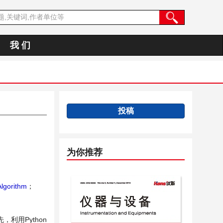
我 们
投稿
为你推荐
lgorithm
；
用Python