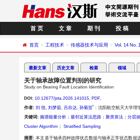
首 页
文 章
期 刊
投 稿
首页
工程技术
传感器技术与应用
Vol. 14 No. 
最新文章
历史文章
检索
领域
关于轴承故障位置判别的研究
Study on Bearing Fault Location Identification
DOI:
10.12677/jsta.2026.141015
,
PDF
,
*
作者:
刘 悦
,
刘梦茹
,
吕欣达
,
孙菊贺
：沈阳航空航天大学理学
关键词:
频谱能量分析
；
最邻近算法思路
；
聚类算法
；
分层
Cluster Algorithm
；
Stratified Sampling
摘要:
本文基于轴承四种故障状态数据与轴承正常状态数据进