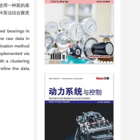
使用一种新的基
种算法结合聚类
led bearings in
the raw data in
mination method
implemented via
th a clustering
efine the data