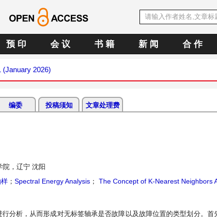
预 印
会 议
书 籍
新 闻
合 作
1 (January 2026)
编委
投稿须知
文章处理费
院，辽宁 沈阳
抽样
；
Spectral Energy Analysis
；
The Concept of K-Nearest Neighbors A
行分析，从而形成对无标签轴承是否故障以及故障位置的类型划分。首先，利