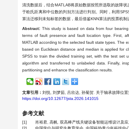
清洗数据后，结合MATLAB将原始数据按照所选取的故障
于欧氏距离和中位数的判别方法进行判别。同时，利用SP
算法迁移到未知标签的数据，最后借鉴KNN算法的投票机制
Abstract:
This study is based on data from four bearing 
terms of fault presence and fault location type. First, 
MATLAB according to the selected fault state types. The ex
based on Euclidean distance and median is applied for cl
SPSS to train the divided training set, with the test set 
algorithm and transferred to unlabeled data. Finally, 
partitioning and enhance the classification results.
文章引用：
刘悦, 刘梦茹, 吕欣达, 孙菊贺. 关于轴承故障位置判别的研
https://doi.org/10.12677/jsta.2026.141015
参考文献
[1]
肖裕君, 高帆. 双高棒产线关键设备智能运维设计及应用[J]. 自动
[2]
中国学位与研究生教育学会, 中国科协青少年科技中心.