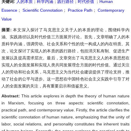
关键词:
人的本质
；
科学内涵
；
践行路径
；
时代价值
；
Human
Essence
；
Scientific Connotation
；
Practice Path
；
Contemporary
Value
摘要:
本文深入探讨了马克思主义关于人的本质的理论，围绕科学内
涵、实践路径以及时代价值三方面展开讨论。首先，文章明确了人的本
质科学内涵，强调劳动、社会关系和个性的统一构成人的内在特质。其
次，论文探讨了实现人的本质的践行路径，包括消灭私有制、促进生产
发展以及提高需求层次。最后，文章突出了马克思主义人的本质思想在
实现人的全面发展和实现人类共同发展理念方面的时代价值。通过关注
人的劳动和社会关系，马克思主义为当代社会建设提供了理论支持，推
动了社会的公平与进步。这一思想在中国特色社会主义实践中引导了对
人的全面发展的关注，具有重要启示和借鉴意义。
Abstract:
This article explores in depth the theory of human nature
in Marxism, focusing on three aspects: scientific connotation,
practical path, and contemporary value. Firstly, the article clarifies the
scientific connotation of human nature, emphasizing that the unity of
labor, social relations, and personality constitutes the inherent traits