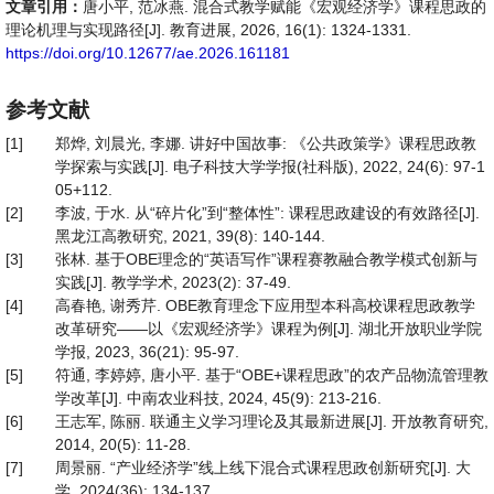
文章引用：
唐小平, 范冰燕. 混合式教学赋能《宏观经济学》课程思政的
理论机理与实现路径[J]. 教育进展, 2026, 16(1): 1324-1331.
https://doi.org/10.12677/ae.2026.161181
参考文献
[1]
郑烨, 刘晨光, 李娜. 讲好中国故事: 《公共政策学》课程思政教
学探索与实践[J]. 电子科技大学学报(社科版), 2022, 24(6): 97-1
05+112.
[2]
李波, 于水. 从“碎片化”到“整体性”: 课程思政建设的有效路径[J].
黑龙江高教研究, 2021, 39(8): 140-144.
[3]
张林. 基于OBE理念的“英语写作”课程赛教融合教学模式创新与
实践[J]. 教学学术, 2023(2): 37-49.
[4]
高春艳, 谢秀芹. OBE教育理念下应用型本科高校课程思政教学
改革研究——以《宏观经济学》课程为例[J]. 湖北开放职业学院
学报, 2023, 36(21): 95-97.
[5]
符通, 李婷婷, 唐小平. 基于“OBE+课程思政”的农产品物流管理教
学改革[J]. 中南农业科技, 2024, 45(9): 213-216.
[6]
王志军, 陈丽. 联通主义学习理论及其最新进展[J]. 开放教育研究,
2014, 20(5): 11-28.
[7]
周景丽. “产业经济学”线上线下混合式课程思政创新研究[J]. 大
学, 2024(36): 134-137.