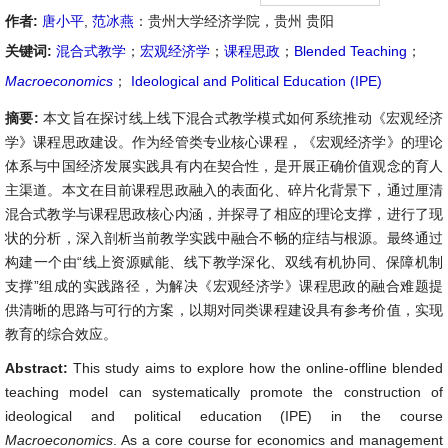
作者:
唐小平
,
范冰燕
：贵州大学经济学院，贵州 贵阳
关键词:
混合式教学
；
宏观经济学
；
课程思政
；
Blended Teaching
；
Macroeconomics
；
Ideological and Political Education (IPE)
摘要:
本文旨在探讨线上线下混合式教学模式如何系统推动《宏观经济
学》课程思政建设。作为经管类专业核心课程，《宏观经济学》的理论
体系与中国经济发展实践具有内在契合性，是开展正确价值观念的育人
主渠道。本文在目前课程思政融入的表面化、碎片化背景下，通过厘清
混合式教学与课程思政核心内涵，并探寻了相应的理论支撑，进行了现
状的分析，深入剖析当前教学实践中融合不畅的症结与根源。最终通过
构建一个由“线上资源赋能、线下教学深化、双线有机协同、保障机制
支撑”组成的实践路径，为解决《宏观经济学》课程思政的融合难题提
供清晰的思路与可行的方案，以期对同类课程建设具有参考价值，实现
教育的综合效应。
Abstract:
This study aims to explore how the online-offline blended
teaching model can systematically promote the construction of
ideological and political education (IPE) in the course
Macroeconomics
. As a core course for economics and management