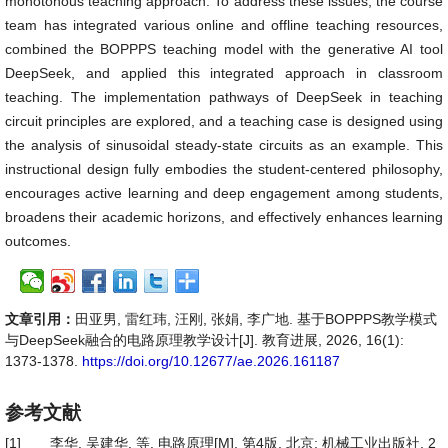
monotonous teaching approach. To address these issues, the course
team has integrated various online and offline teaching resources,
combined the BOPPPS teaching model with the generative AI tool
DeepSeek, and applied this integrated approach in classroom
teaching. The implementation pathways of DeepSeek in teaching
circuit principles are explored, and a teaching case is designed using
the analysis of sinusoidal steady-state circuits as an example. This
instructional design fully embodies the student-centered philosophy,
encourages active learning and deep engagement among students,
broadens their academic horizons, and effectively enhances learning
outcomes.
文章引用：
田亚男, 雷红玮, 汪刚, 张娟, 李广地. 基于BOPPPS教学模式
与DeepSeek融合的电路原理教学设计[J]. 教育进展, 2026, 16(1):
1373-1378.
https://doi.org/10.12677/ae.2026.161187
参考文献
[1]
李华, 吴建华, 等. 电路原理[M]. 第4版. 北京: 机械工业出版社, 2