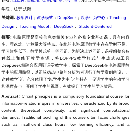
作者:
田亚男
,
雷红玮
,
汪 刚
,
张 娟
,
李广地
：东北大学信息科学与工程
学院，辽宁 沈阳
关键词:
教学设计
；
教学模式
；
DeepSeek
；
以学生为中心
；
Teaching
Design
；
Teaching Model
；
DeepSeek
；
Student-Centered
摘要:
电路原理是高校信息类相关专业的必修专业基础课，具有内容
多、理论难、计算量大等特点。传统的电路原理教学中存在学时不足、
学习效率低下、教学模式单一等问题。为解决上述问题，课程组整合各
种线上和线下教学资源，将BOPPPS教学模式与生成式AI工具
DeepSeek相融合应用到课堂教学中，探索了DeepSeek在电路原理教
学中的应用路径，以正弦稳态电路的分析为例进行了教学案例的设计。
这种教学设计充分体现了“以学生为中心”的特点，促进学生的主动学习
和深度参与，开阔了学生的视野，有效提升了学生的学习效果。
Abstract:
Circuit principles is a compulsory foundational course for
information-related majors in universities, characterized by its broad
content, theoretical complexity, and significant computational
demands. Traditional teaching of this course often faces challenges
such as insufficient class hours, low learning efficiency, and a