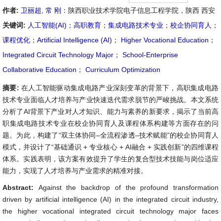
作者:
卫丽超
,
常 刚
：陕西职业技术学院电子信息工程学院，陕西 西安
关键词:
人工智能(AI)
；
高职教育
；
集成电路技术专业
；
校企协同育人
；
课程优化
；
Artificial Intelligence (AI)
；
Higher Vocational Education
；
Integrated Circuit Technology Major
；
School-Enterprise
Collaborative Education
；
Curriculum Optimization
摘要:
在人工智能驱动集成电路产业深刻变革的背景下，高职集成电路
技术专业面临人才培养与产业快速迭代需求脱节的严峻挑战。本文系统
分析了AI背景下产业对人才知识、能力与素养的新要求，揭示了当前高
职集成电路技术专业在校企协同育人及课程体系构建等方面存在的问
题。为此，构建了“双主体协同–全流程渗透–技术赋能”的校企协同育人
模式，并设计了“基础通识 + 专业核心 + AI融合 + 实践创新”的四维课程
体系。实践表明，该方案有效提升了学生的复合型技术技能与岗位适应
能力，实现了人才培养与产业需求的精准对接。
Abstract:
Against the backdrop of the profound transformation
driven by artificial intelligence (AI) in the integrated circuit industry,
the higher vocational integrated circuit technology major faces