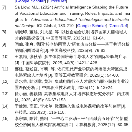
[
Google Scholar
] [
CrossRef
]
[7]
Sa Liow, M.L. (2024) Artificial Intelligence Shaping the Future
of Vocational Education and Training: Roles, Impacts, and Insi
ghts. In:
Advances
in
Educational
Technologies
and
Instructio
nal
Design
, IGI Global, 183-210. [
Google Scholar
] [
CrossRef
]
[8]
胡殿印, 董旭, 刘火星, 等. 以校企融合机制培养国家关键领域人
才的实践探索[J]. 中国高等教育, 2025(11): 61-64.
[9]
闫仙, 张爽. 我国“校企协同育人”研究热点分析——基于共词分析
的知识图谱研究[J]. 中国高校科技, 2025(9): 76-83.
[10]
王素梅, 张秋菊. 多主体协同培养半导体人才的国际经验与启示
[J]. 中国科学院院刊, 2025, 40(8): 1421-1428.
[11]
邢延, 蔡述庭, 肖明, 等. 依托现代产业学院的粤港澳大湾区集成
电路紧缺人才培养[J]. 高等工程教育研究, 2025(1): 54-60.
[12]
居水荣, 陆渊章, 黄玮. 集成电路行业人才需求与职业院校专业设
置匹配分析[J]. 中国职业技术教育, 2025(11): 5-13+24.
[13]
徐小丽, 姜颖韬. 高职集成电路人才培养状态研究分析[J]. 内江科
技, 2025, 46(5): 66-67+153.
[14]
于健海, 高正, 李永单. 微课融入集成电路课程的改革与创新[J].
科技风, 2023(20): 116-118.
[15]
李宗辉, 陈茜, 熊轲. “一中心二驱动三平台四融合五环节”的新型
校企协同育人模式探索与实践[J]. 计算机教育, 2025(12): 60-65.