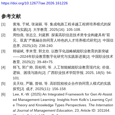
https://doi.org/10.12677/ae.2026.161226
参考文献
[1]
黄海, 于斌, 张淑丽, 等. 集成电路工程卓越工程师培养模式的探
索与实践[J]. 大学教育, 2025(16): 105-108.
[2]
周怡燕, 张志立, 刘庭辉. 探索高职信息技术类专业构建具有“双
元、双真”产教融合协同育人特色的人才培养模式研究[J]. 中国信
息界, 2025(10): 238-240.
[3]
韩锡斌, 李米雪, 郭文欣. 以数字化战略赋能职业教育的新突破
——2024年职业教育数字化研究与实践新进展[J]. 中国职业技术
教育, 2025(2): 39-48+75.
[4]
韩飞, 郭广帅, 田桂明, 等. 人工智能赋能职业教育现代化: 价值、
逻辑、困境与路向[J]. 广西职业技术学院学报, 2025, 18(5): 94-
101.
[5]
吴天钰, 严颖, 曾锦, 等. 高职院校校企合作协同育人模式的实践
探究[J]. 成才, 2025(11): 156-158.
[6]
Lee, K.-W. (2025) An Integrated Framework for Gen AI-Assist
ed Management Learning: Insights from Kolb’s Learning Cycl
e Theory and Knowledge Types Perspectives.
The
Internation
al
Journal
of
Management
Education
, 23, Article ID: 101164.