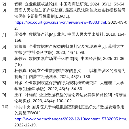
[2]
程啸. 企业数据权益论[J]. 中国海商法研究, 2024, 35(1): 53-54.
[3]
最高人民法院知识产权法庭. 最高人民法院首次发布数据权益司
法保护专题指导性案例[EB/OL].
https://ipc.court.gov.cn/zh-cn/news/view-4588.html
, 2025-09-0
2.
[4]
王汉生. 数据资产论[M]. 北京: 中国人民大学出版社, 2019: 154-
156.
[5]
姬蕾蕾. 企业数据财产权益的归属判定及实现程序[J]. 苏州大学
学报(哲学社会科学版), 2023, 44(4): 98.
[6]
蒋牧云. 数据要素市场逐千亿赛道[N]. 中国经营报, 2025-01-06
(15).
[7]
杜牧真. 论建立企业数据财产权的意义——以相关误区的澄清为
视角[J]. 内蒙古社会科学, 2024, 45(2): 136.
[8]
时诚. 企业数据权益保护的行为规制模式研究[J]. 大连理工大学
学报(社会科学版), 2022, 43(6): 84-86.
[9]
王冬, 叶雄彪. 企业数据权益的理论表达及其保护路径[J]. 情报理
论与实践, 2023, 46(4): 100-102.
[10]
中共中央 国务院关于构建数据基础制度更好发挥数据要素作用
的意见[EB/OL].
http://www.gov.cn/zhengce/2022-12/19/content_5732695.htm
,
2022-12-19.