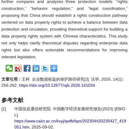
further compares and analyzes three protection models: “rights
construction,” “behavior regulation,” and “legal coordination,”
proposing that China should establish a rights construction pathway
centered on data property rights to achieve a balance between data
protection and circulation, providing theoretical support for building a
data property rights system with Chinese characteristics. This study
not only helps clarify theoretical disputes regarding enterprise data
rights but also offers actionable recommendations for improving
relevant legislation.
文章引用：
王梓. 企业数据权益的保护路径研究[J]. 法学, 2026, 14(1):
256-262.
https://doi.org/10.12677/ojls.2026.141034
参考文献
[1]
中国信息通信研究院. 中国数字经济发展研究报告(2023) [EB/O
L].
https://www.caict.ac.cn/kxyj/qwfb/bps/202304/t20230427_419
051.htm
, 2025-09-02.