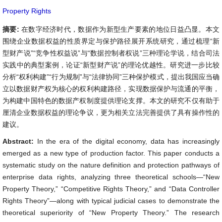
Property Rights
摘要:
在数字经济时代，数据作为新型生产要素的地位日益凸显。本文
围绕企业数据权益的性质界定与保护路径展开系统研究，通过梳理“新
型财产说”“竞争性权益说”与“数据控制者权说”三种理论学说，结合司法
实践中的典型案例，论证“新型财产说”的理论优越性。研究进一步比较
分析“权利构建”“行为规制”与“法律协同”三种保护模式，提出我国应当确
立以数据财产权为核心的权利构建路径，实现数据保护与流通的平衡，
为构建中国特色的数据产权制度提供理论支撑。本文的研究不仅有助于
厘清企业数据权益的理论争议，更为相关立法完善提供了具有操作性的
建议。
Abstract:
In the era of the digital economy, data has increasingly
emerged as a new type of production factor. This paper conducts a
systematic study on the nature definition and protection pathways of
enterprise data rights, analyzing three theoretical schools—“New
Property Theory,” “Competitive Rights Theory,” and “Data Controller
Rights Theory”—along with typical judicial cases to demonstrate the
theoretical superiority of “New Property Theory.” The research