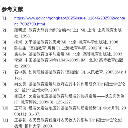
参考文献
[1]
https://www.gov.cn/gongbao/2025/issue_11846/202502/conte
nt_7002799.html
[2]
顾明远. 教育大辞典(增订合编本)(上) [M]. 上海: 上海教育出版
社, 1998.
[3]
柳斌. 关于基础教育的思考[M]. 北京: 教育科学出版社, 1998.
[4]
陈桂生. “基础教育”辨析[J]. 上海教育科研, 2002(4): 4-7.
[5]
袁桂林. 基础教育改革与发展[M]. 北京: 高等教育出版社, 2003.
[6]
李森. 中国基础教育60年(1949-2009) [M]. 北京: 高等教育出版
社, 2009.
[7]
石中英. 如何理解基础教育的“基础性” [J]. 人民教育, 2005(24): 1
1-12.
[8]
尚文灵. 基础教育发展与政府在其中的作用研究[D]: [硕士学位论
文]. 兰州: 兰州大学, 2007.
[9]
杨国才. 欠发达地区基础教育与经济的协调发展——以安庆为例
[J]. 教育评论, 2009(3): 125-127.
[10]
王可侠. 经济欠发达地区的基础教育与后发优势[J]. 学术月刊, 20
03(11): 31-37.
[11]
王春花. 农民受教育程度对农民收入的影响[D]: [硕士学位论文].
扬州: 扬州大学, 2009.