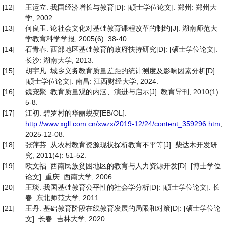
[12]
王运立. 我国经济增长与教育[D]: [硕士学位论文]. 郑州: 郑州大
学, 2002.
[13]
何良玉. 论社会文化对基础教育课程改革的制约[J]. 湖南师范大
学教育科学学报, 2005(6): 38-40.
[14]
石青春. 西部地区基础教育的政府扶持研究[D]: [硕士学位论文].
长沙: 湖南大学, 2013.
[15]
胡宇凡. 城乡义务教育质量差距的统计测度及影响因素分析[D]:
[硕士学位论文]. 南昌: 江西财经大学, 2024.
[16]
魏宠聚. 教育质量观的内涵、演进与启示[J]. 教育导刊, 2010(1):
5-8.
[17]
江初. 碧罗村的华丽蜕变[EB/OL].
http://www.xgll.com.cn/xwzx/2019-12/24/content_359296.htm
,
2025-12-08.
[18]
张萍芬. 从农村教育资源现状探析教育不平等[J]. 柴达木开发研
究, 2011(4): 51-52.
[19]
欧文福. 西南民族贫困地区的教育与人力资源开发[D]: [博士学位
论文]. 重庆: 西南大学, 2006.
[20]
王琰. 我国基础教育公平性的社会学分析[D]: [硕士学位论文]. 长
春: 东北师范大学, 2011.
[21]
王丹. 基础教育阶段在线教育发展的局限和对策[D]: [硕士学位论
文]. 长春: 吉林大学, 2020.