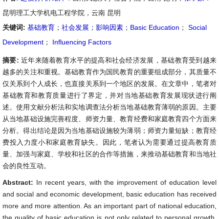
昆明理工大学机电工程学院，云南 昆明
关键词:
基础教育
；
社会发展
；
影响因素
；
Basic Education
；
Social
Development
；
Influencing Factors
摘要:
近年来随着教育水平的提高和社会经济发展，基础教育受到越来
越多的关注和重视。基础教育作为国民教育的重要组成部分，其质量不
仅关系到个人成长，也直接关系到一个地区的发展。在文章中，笔者对
基础教育和教育质量进行了界定，并对当地基础教育发展现状进行阐
述。使用文献分析法和实地调查法分析当地基础教育薄弱的原因。主要
从当地基础设施完善程度、师资力量、教育经费和家庭教育四个方面来
分析。得出结论是因为当地基础设施较为薄弱；师资力量短缺；教育经
费投入力度小和家庭教育缺失。因此，笔者认为需要通过提高教育质
量、加强与家庭、学校和社区的合作等措施，来推动基础教育和当地社
会的良性互动。
Abstract:
In recent years, with the improvement of education level
and social and economic development, basic education has received
more and more attention. As an important part of national education,
the quality of basic education is not only related to personal growth,