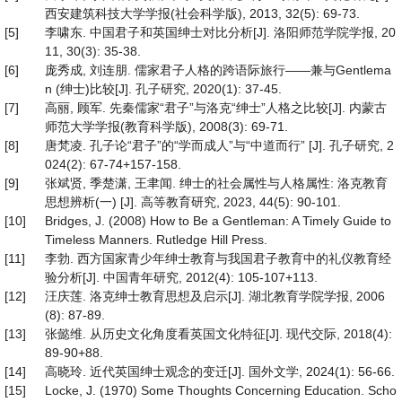
西安建筑科技大学学报(社会科学版), 2013, 32(5): 69-73.
[5]
李啸东. 中国君子和英国绅士对比分析[J]. 洛阳师范学院学报, 20
11, 30(3): 35-38.
[6]
庞秀成, 刘连朋. 儒家君子人格的跨语际旅行——兼与Gentlema
n (绅士)比较[J]. 孔子研究, 2020(1): 37-45.
[7]
高丽, 顾军. 先秦儒家“君子”与洛克“绅士”人格之比较[J]. 内蒙古
师范大学学报(教育科学版), 2008(3): 69-71.
[8]
唐梵凌. 孔子论“君子”的“学而成人”与“中道而行” [J]. 孔子研究, 2
024(2): 67-74+157-158.
[9]
张斌贤, 季楚潇, 王聿闻. 绅士的社会属性与人格属性: 洛克教育
思想辨析(一) [J]. 高等教育研究, 2023, 44(5): 90-101.
[10]
Bridges, J. (2008) How to Be a Gentleman: A Timely Guide to
Timeless Manners. Rutledge Hill Press.
[11]
李勃. 西方国家青少年绅士教育与我国君子教育中的礼仪教育经
验分析[J]. 中国青年研究, 2012(4): 105-107+113.
[12]
汪庆莲. 洛克绅士教育思想及启示[J]. 湖北教育学院学报, 2006
(8): 87-89.
[13]
张懿维. 从历史文化角度看英国文化特征[J]. 现代交际, 2018(4):
89-90+88.
[14]
高晓玲. 近代英国绅士观念的变迁[J]. 国外文学, 2024(1): 56-66.
[15]
Locke, J. (1970) Some Thoughts Concerning Education. Scho