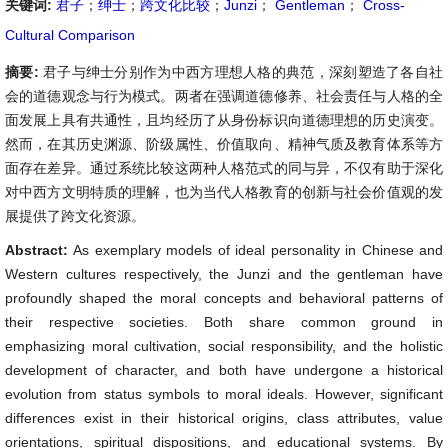
关键词:
君子
；
绅士
；
跨文化比较
；
Junzi
；
Gentleman
；
Cross-
Cultural Comparison
摘要:
君子与绅士分别作为中西方理想人格的典范，深刻塑造了各自社
会的道德观念与行为模式。两者在强调道德修养、社会责任与人格的全
面发展上具有共通性，且均经历了从身份标识向道德理想的历史演变。
然而，在其历史渊源、阶级属性、价值取向、精神气质及教育体系等方
面存在差异。通过系统比较这两种人格范式的同与异，不仅有助于深化
对中西方文明特质的理解，也为当代人格教育的创新与社会价值观的发
展提供了跨文化资源。
Abstract:
As exemplary models of ideal personality in Chinese and
Western cultures respectively, the Junzi and the gentleman have
profoundly shaped the moral concepts and behavioral patterns of
their respective societies. Both share common ground in
emphasizing moral cultivation, social responsibility, and the holistic
development of character, and both have undergone a historical
evolution from status symbols to moral ideals. However, significant
differences exist in their historical origins, class attributes, value
orientations, spiritual dispositions, and educational systems. By