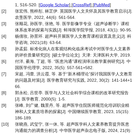
1, S16-S20.
[
Google Scholar
] [
CrossRef
] [
PubMed
]
[2]
张宏伟, 熊梓彤, 林芷伊. 英国医学人文关怀及其医学教育启示[J].
农垦医学, 2022, 44(6): 561-564.
[3]
张顺花, 孙医学, 张艳, 等. 医学影像学专业《超声诊断学》课程
体系改革的探索与实践[J]. 蚌埠医学院学报, 2018, 43(1): 90-95.
[4]
杨倩玫, 孙景环. 超声科开展医学人文教育课程设置及意义[J]. 科
学咨询, 2021(18): 63-64.
[5]
孙孟茹. 标准化病人在客观结构化临床考试中对医学生人文素养
的评价质量研究[D]: [硕士学位论文]. 天津: 天津医科大学, 2019.
[6]
付洋, 綦海, 丁超, 等. “医患沟通”课程演绎法教学案例研究[J]. 中
国医学伦理学, 2022, 35(5): 557-561+582.
[7]
宋超, 冯蕾, 洪云霞, 等. 基于“新木桶理论”探讨我国医学人文教育
的问题及对策[J]. 医学教育研究与实践, 2022, 30(2): 141-144+1
66.
[8]
郭永松, 吕世亭. 医学与人文社会科学综合课程的改革研究报告
[J]. 医学教育, 2000(5): 1-5.
[9]
张峰, 刘广健, 魏景丹, 等. 超声医学住院医师规范化培训职业精
神和人文素质培养的探索[J]. 中国继续医学教育, 2023, 15(15):
186-189.
[10]
张晓燕, 武玺宁, 张一休, 等. 超声医学科人文素养教育提升医患
沟通能力的调查分析[J]. 中华医学超声杂志电子版, 2024, 21(9):