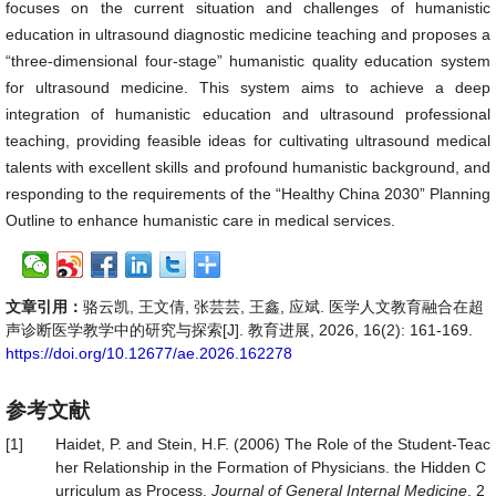
focuses on the current situation and challenges of humanistic
education in ultrasound diagnostic medicine teaching and proposes a
“three-dimensional four-stage” humanistic quality education system
for ultrasound medicine. This system aims to achieve a deep
integration of humanistic education and ultrasound professional
teaching, providing feasible ideas for cultivating ultrasound medical
talents with excellent skills and profound humanistic background, and
responding to the requirements of the “Healthy China 2030” Planning
Outline to enhance humanistic care in medical services.
文章引用：
骆云凯, 王文倩, 张芸芸, 王鑫, 应斌. 医学人文教育融合在超
声诊断医学教学中的研究与探索[J]. 教育进展, 2026, 16(2): 161-169.
https://doi.org/10.12677/ae.2026.162278
参考文献
[1]
Haidet, P. and Stein, H.F. (2006) The Role of the Student-Teac
her Relationship in the Formation of Physicians. the Hidden C
urriculum as Process.
Journal of General Internal Medicine
, 2