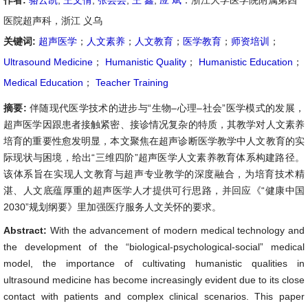
作者:
骆云凯
,
王文倩
,
张芸芸
,
王 鑫
,
应 斌
：浙江大学医学院附属第四
医院超声科，浙江 义乌
关键词:
超声医学
；
人文素养
；
人文教育
；
医学教育
；
师资培训
；
Ultrasound Medicine
；
Humanistic Quality
；
Humanistic Education
；
Medical Education
；
Teacher Training
摘要:
伴随现代医学技术的进步与“生物–心理–社会”医学模式的发展，
超声医学因跟患者接触紧密、接诊情况复杂的特质，其教学对人文素养
培育的重要性愈发明显，本文聚焦在超声诊断医学教学中人文教育的实
际现状与困境，给出“三维四阶”超声医学人文素养教育体系构建路径。
该体系旨在实现人文教育与超声专业教学的深度融合，为培育技术精
湛、人文底蕴厚重的超声医学人才提供可行思路，并回应《“健康中国
2030”规划纲要》里加强医疗服务人文关怀的要求。
Abstract:
With the advancement of modern medical technology and
the development of the “biological-psychological-social” medical
model, the importance of cultivating humanistic qualities in
ultrasound medicine has become increasingly evident due to its close
contact with patients and complex clinical scenarios. This paper