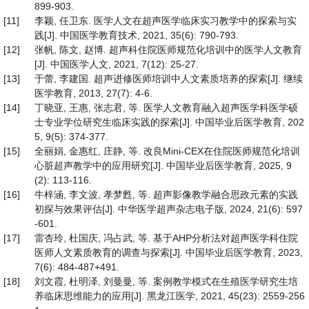
899-903.
[11]
李颖, 任卫东. 医学人文在超声医学临床实习教学中的探索与实
践[J]. 中国医学教育技术, 2021, 35(6): 790-793.
[12]
张帆, 陈文, 赵博. 超声科住院医师规范化培训中的医学人文教育
[J]. 中国医学人文, 2021, 7(12): 25-27.
[13]
于蕾, 李建国. 超声进修医师培训中人文素质培养的探索[J]. 继续
医学教育, 2013, 27(7): 4-6.
[14]
丁晓亚, 王惠, 张志君, 等. 医学人文教育融入超声医学科医学硕
士专业学位研究生临床实践的探索[J]. 中国毕业后医学教育, 202
5, 9(5): 374-377.
[15]
全丽娟, 金惠红, 庄静, 等. 改良Mini-CEX在住院医师规范化培训
心脏超声教学中的应用研究[J]. 中国毕业后医学教育, 2025, 9
(2): 113-116.
[16]
牛梓涵, 李文波, 孝梦甦, 等. 超声影像教学融合思政元素的实践
初探与效果评估[J]. 中华医学超声杂志电子版, 2024, 21(6): 597
-601.
[17]
雷杏玲, 杜国庆, 冯占武, 等. 基于AHP分析法对超声医学科住院
医师人文素质教育的调查与探索[J]. 中国毕业后医学教育, 2023,
7(6): 484-487+491.
[18]
刘文霞, 杜明泽, 刘曼曼, 等. 案例教学模式在生殖医学研究生培
养临床思维能力的应用[J]. 黑龙江医学, 2021, 45(23): 2559-256