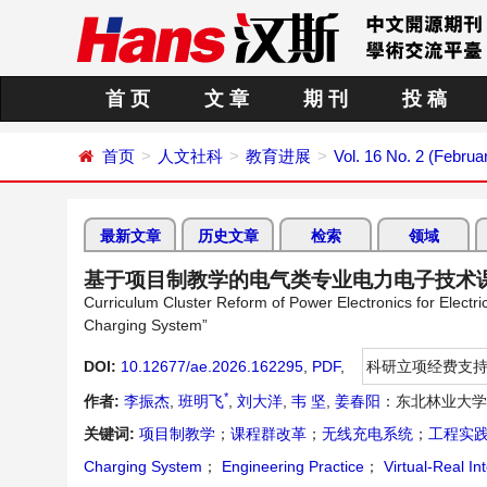
首 页
文 章
期 刊
投 稿
首页
人文社科
教育进展
Vol. 16 No. 2 (Februa
最新文章
历史文章
检索
领域
基于项目制教学的电气类专业电力电子技术课
Curriculum Cluster Reform of Power Electronics for Elect
Charging System”
DOI:
10.12677/ae.2026.162295
,
PDF
,
科研立项经费支
*
作者:
李振杰
,
班明飞
,
刘大洋
,
韦 坚
,
姜春阳
：东北林业大学
关键词:
项目制教学
；
课程群改革
；
无线充电系统
；
工程实
Charging System
；
Engineering Practice
；
Virtual-Real In