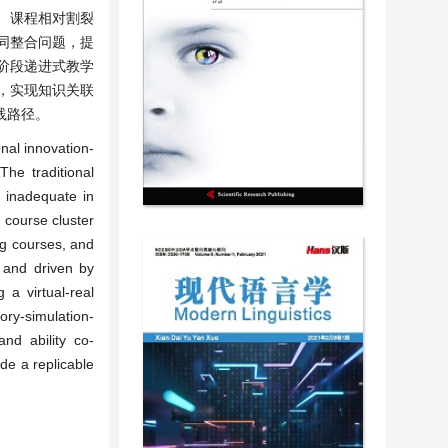
、课程相对割裂
同整合问题，提
阶段递进式教学
”，实现知识关联
践路径。
nal innovation-
The traditional
e inadequate in
 course cluster
ng courses, and
 and driven by
 a virtual-real
ry-simulation-
nd ability co-
de a replicable