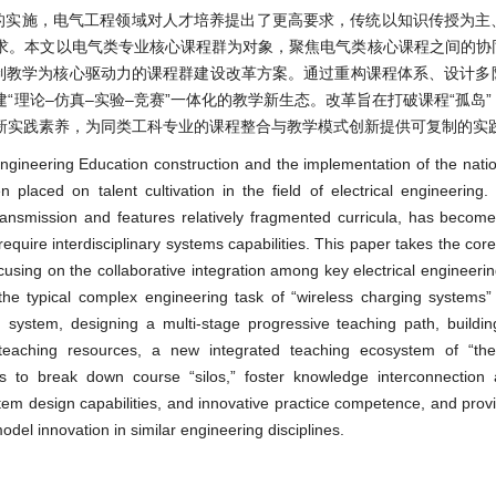
的实施，电气工程领域对人才培养提出了更高要求，传统以知识传授为主
求。本文以电气类专业核心课程群为对象，聚焦电气类核心课程之间的协
目制教学为核心驱动力的课程群建设改革方案。通过重构课程体系、设计多
理论–仿真–实验–竞赛”一体化的教学新生态。改革旨在打破课程“孤岛
新实践素养，为同类工科专业的课程整合与教学模式创新提供可复制的实
ineering Education construction and the implementation of the natio
aced on talent cultivation in the field of electrical engineering. 
ansmission and features relatively fragmented curricula, has becom
uire interdisciplinary systems capabilities. This paper takes the core
ocusing on the collaborative integration among key electrical engineeri
the typical complex engineering task of “wireless charging systems”
 system, designing a multi-stage progressive teaching path, building
teaching resources, a new integrated teaching ecosystem of “theo
s to break down course “silos,” foster knowledge interconnection a
em design capabilities, and innovative practice competence, and provi
odel innovation in similar engineering disciplines.