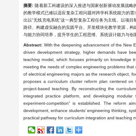
摘要:
随着新工科建设的深入推进与国家创新驱动发展战略
的教学模式已难以适应复杂工程问题对跨学科系统能力的需
出以“无线充电系统”这一典型复杂工程任务为主线、以项
路径、构建虚实融合的实践平台、开发模块化教学资源，构建“
与能力协同培养，提升学生的工程思维、系统设计能力与创
Abstract:
With the deepening advancement of the New Eng
driven development strategy, higher demands have been pl
teaching model, which focuses primarily on knowledge tr
meeting the needs of complex engineering problems that req
of electrical engineering majors as the research object, f
proposes a curriculum cluster reform plan centered on 
project-based teaching. By reconstructing the curriculum
integrated practice platform, and developing modular 
experiment-competition” is established. The reform aim
development, enhance students’ engineering thinking, syst
practical pathway for curriculum integration and teaching m