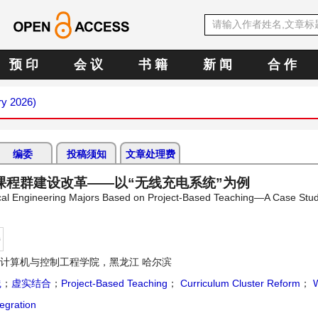
预 印
会 议
书 籍
新 闻
合 作
ry 2026)
编委
投稿须知
文章处理费
程群建设改革——以“无线充电系统”为例
rical Engineering Majors Based on Project-Based Teaching—A Case Stud
持
计算机与控制工程学院，黑龙江 哈尔滨
践
；
虚实结合
；
Project-Based Teaching
；
Curriculum Cluster Reform
；
W
tegration