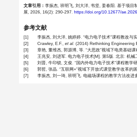
文章引用：
李振杰, 班明飞, 刘大洋, 韦坚, 姜春阳. 基
展, 2026, 16(2): 290-297.
https://doi.org/10.12677/ae.202
参考文献
[1]
李振杰, 刘大洋, 姚婷婷. “电力电子技术”课程教改与实践——以
[2]
Crawley, E.F.,
et al.
(2014) Rethinking Engineering 
[3]
章艳, 董维杰, 郭源博, 等. “大思政”视域下电类基础课程群思
[4]
王兆安, 刘进军. 电力电子技术[M]. 第5版. 北京: 机械工
[5]
刘晋, 牛印锁, 文俊. “国内外电力电子技术”课程教学研究[J].
[6]
郭哲, 张晶. “互联网+”视域下开放式课堂教学改革的困境与破局[
[7]
李振杰, 刘一琦, 班明飞. 电磁场课程的教学方法改进多维度探讨[