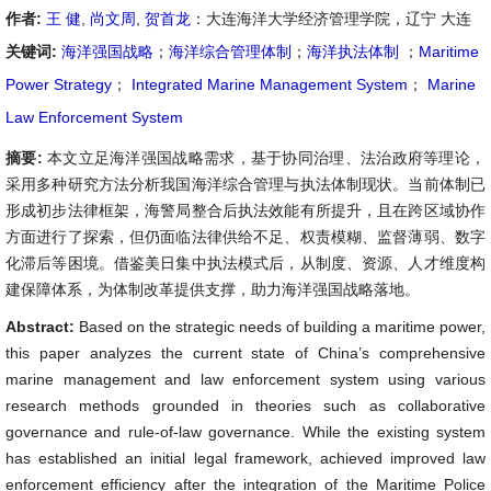
作者:
王 健
,
尚文周
,
贺首龙
：大连海洋大学经济管理学院，辽宁 大连
关键词:
海洋强国战略
；
海洋综合管理体制
；
海洋执法体制
；
Maritime
Power Strategy
；
Integrated Marine Management System
；
Marine
Law Enforcement System
摘要:
本文立足海洋强国战略需求，基于协同治理、法治政府等理论，
采用多种研究方法分析我国海洋综合管理与执法体制现状。当前体制已
形成初步法律框架，海警局整合后执法效能有所提升，且在跨区域协作
方面进行了探索，但仍面临法律供给不足、权责模糊、监督薄弱、数字
化滞后等困境。借鉴美日集中执法模式后，从制度、资源、人才维度构
建保障体系，为体制改革提供支撑，助力海洋强国战略落地。
Abstract:
Based on the strategic needs of building a maritime power,
this paper analyzes the current state of China’s comprehensive
marine management and law enforcement system using various
research methods grounded in theories such as collaborative
governance and rule-of-law governance. While the existing system
has established an initial legal framework, achieved improved law
enforcement efficiency after the integration of the Maritime Police