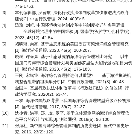
——基于192个城市的“准实验”[J]. 中国环境科学, 2025, 45(3): 1
745-1753.
[3]
本刊编辑部, 罗智敏. 深化行政执法体制改革加快推进法治政府
建设[J]. 中国行政管理, 2024, 40(6): 5.
[4]
汤瑜, 刘哲. 中国环境执法体制改革中的制度变迁与多重逻辑
——全球环境治理中的中国经验[J]. 暨南学报(哲学社会科学版),
2023, 45(12): 42-54.
[5]
褚晓琳, 余亮. 基于生态系统的美国墨西哥湾海洋综合管理研究
[J]. 海洋湖沼通报, 2023, 45(5): 200-207.
[6]
晓琳, 许春凤. 基于生态系统的海洋综合管理对比研究——以中
国厦门海岸带综合管理计划与美国佛罗里达大沼泽湿地项目为例
[J]. 海洋湖沼通报, 2023, 45(2): 176-183.
[7]
王刚, 宋锴业. 海洋综合管理推进何以重塑?——基于海洋执法机
构整合阻滞的组织学分析[J]. 中国行政管理, 2021(8): 40-48.
[8]
金国坤. 基层行政执法体制改革与《行政处罚法》的修改[J]. 行
政法学研究, 2020(2): 63-74.
[9]
王双. 海洋强国战略背景下我国海洋综合管理转型升级路径初探
[J]. 当代经济管理, 2017, 39(7): 32-37.
[10]
沈少青, 洪宇, 郑志文, 罗平. 基于立体观测网的海洋综合管理信
息平台的设计与实现[J]. 测绘通报, 2016(5): 96-100.
[11]
张海柱. 新中国海洋综合管理体制的历史变迁[J]. 当代中国史研
究, 2016, 23(2): 120.