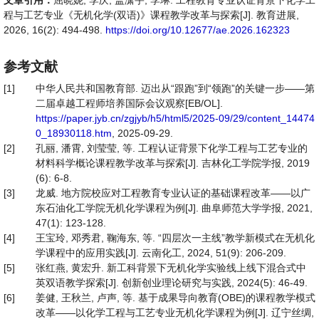
文章引用：
屈晓妮, 李庆, 盖潇宇, 李琳. 工程教育专业认证背景下化学工
程与工艺专业《无机化学(双语)》课程教学改革与探索[J]. 教育进展,
2026, 16(2): 494-498.
https://doi.org/10.12677/ae.2026.162323
参考文献
[1]
中华人民共和国教育部. 迈出从“跟跑”到“领跑”的关键一步——第
二届卓越工程师培养国际会议观察[EB/OL].
https://paper.jyb.cn/zgjyb/h5/html5/2025-09/29/content_14474
0_18930118.htm
, 2025-09-29.
[2]
孔丽, 潘霄, 刘莹莹, 等. 工程认证背景下化学工程与工艺专业的
材料科学概论课程教学改革与探索[J]. 吉林化工学院学报, 2019
(6): 6-8.
[3]
龙威. 地方院校应对工程教育专业认证的基础课程改革——以广
东石油化工学院无机化学课程为例[J]. 曲阜师范大学学报, 2021,
47(1): 123-128.
[4]
王宝玲, 邓秀君, 鞠海东, 等. “四层次一主线”教学新模式在无机化
学课程中的应用实践[J]. 云南化工, 2024, 51(9): 206-209.
[5]
张红燕, 黄宏升. 新工科背景下无机化学实验线上线下混合式中
英双语教学探索[J]. 创新创业理论研究与实践, 2024(5): 46-49.
[6]
姜健, 王秋兰, 卢声, 等. 基于成果导向教育(OBE)的课程教学模式
改革——以化学工程与工艺专业无机化学课程为例[J]. 辽宁丝绸,