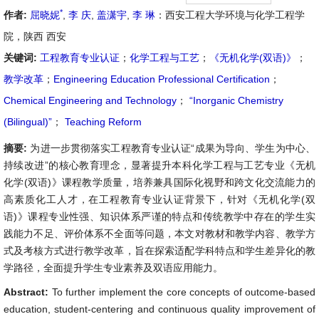
*
作者:
屈晓妮
,
李 庆
,
盖潇宇
,
李 琳
：西安工程大学环境与化学工程学
院，陕西 西安
关键词:
工程教育专业认证
；
化学工程与工艺
；
《无机化学(双语)》
；
教学改革
；
Engineering Education Professional Certification
；
Chemical Engineering and Technology
；
“Inorganic Chemistry
(Bilingual)”
；
Teaching Reform
摘要:
为进一步贯彻落实工程教育专业认证“成果为导向、学生为中心、
持续改进”的核心教育理念，显著提升本科化学工程与工艺专业《无机
化学(双语)》课程教学质量，培养兼具国际化视野和跨文化交流能力的
高素质化工人才，在工程教育专业认证背景下，针对《无机化学(双
语)》课程专业性强、知识体系严谨的特点和传统教学中存在的学生实
践能力不足、评价体系不全面等问题，本文对教材和教学内容、教学方
式及考核方式进行教学改革，旨在探索适配学科特点和学生差异化的教
学路径，全面提升学生专业素养及双语应用能力。
Abstract:
To further implement the core concepts of outcome-based
education, student-centering and continuous quality improvement of