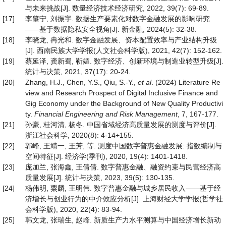
与未来挑战[J]. 数量经济技术经济研究, 2022, 39(7): 69-89.
[17]
李肇宁, 刘振宇. 数据生产要素化对数字金融发展的影响研究
——基于数据隐私安全视角[J]. 新金融, 2024(5): 32-38.
[18]
李晓龙, 冉光和. 数字金融发展、资本配置效率与产业结构升级
[J]. 西南民族大学学报(人文社会科学版), 2021, 42(7): 152-162.
[19]
蔡延泽, 龚新蜀, 靳媚. 数字经济、创新环境与制造业转型升级[J].
统计与决策, 2021, 37(17): 20-24.
[20]
Zhang, H.J., Chen, Y.S., Qiu, S.-Y.,
et al
. (2024) Literature Re
view and Research Prospect of Digital Inclusive Finance and
Gig Economy under the Background of New Quality Productivi
ty.
Financial Engineering and Risk Management
, 7, 167-177.
[21]
孙豪, 桂河清, 杨冬. 中国省域经济高质量发展的测度与评价[J].
浙江社会科学, 2020(8): 4-14+155.
[22]
郭峰, 王靖一, 王芳, 等. 测度中国数字普惠金融发展: 指数编制与
空间特征[J]. 经济学(季刊), 2020, 19(4): 1401-1418.
[23]
庞加兰, 张海鑫, 王倩倩. 数字普惠金融、融资约束与民营经济高
质量发展[J]. 统计与决策, 2023, 39(5): 130-135.
[24]
杨伟明, 粟麟, 王明伟. 数字普惠金融与城乡居民收入——基于经
济增长与创业行为的中介效应分析[J]. 上海财经大学学报(哲学社
会科学版), 2020, 22(4): 83-94.
[25]
韩文龙, 张瑞生, 赵峰. 新质生产力水平测算与中国经济增长新动