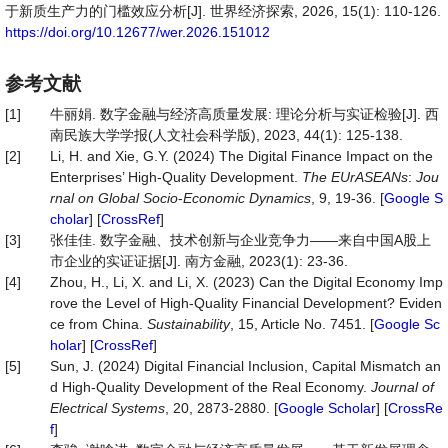
于新质生产力的门槛效应分析[J]. 世界经济探索, 2026, 15(1): 110-126.
https://doi.org/10.12677/wer.2026.151012
参考文献
[1]
牛丽娟. 数字金融与经济高质量发展: 理论分析与实证检验[J]. 西
南民族大学学报(人文社会科学版), 2023, 44(1): 125-138.
[2]
Li, H. and Xie, G.Y. (2024) The Digital Finance Impact on the
Enterprises’ High-Quality Development.
The
EUrASEANs
:
Jou
rnal on Global Socio
-
Economic Dynamics
, 9, 19-36. [
Google S
cholar
] [
CrossRef
]
[3]
张佳佳. 数字金融、技术创新与企业竞争力——来自中国A股上
市企业的实证证据[J]. 南方金融, 2023(1): 23-36.
[4]
Zhou, H., Li, X. and Li, X. (2023) Can the Digital Economy Imp
rove the Level of High-Quality Financial Development? Eviden
ce from China.
Sustainability
, 15, Article No. 7451. [
Google Sc
holar
] [
CrossRef
]
[5]
Sun, J. (2024) Digital Financial Inclusion, Capital Mismatch an
d High-Quality Development of the Real Economy.
Journal of
Electrical Systems
, 20, 2873-2880. [
Google Scholar
] [
CrossRe
f
]